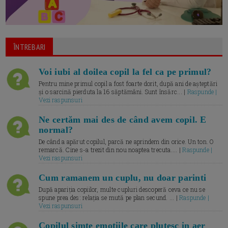
ÎNTREBARI
Voi iubi al doilea copil la fel ca pe primul?
Pentru mine primul copil a fost foarte dorit, după ani de așteptări
și o sarcină pierduta la 16 săptămâni. Sunt însărc... |
Raspunde |
Vezi raspunsuri
Ne certăm mai des de când avem copil. E
normal?
De când a apărut copilul, parcă ne aprindem din orice. Un ton. O
remarcă. Cine s-a trezit din nou noaptea trecuta.... |
Raspunde |
Vezi raspunsuri
Cum ramanem un cuplu, nu doar parinti
După apariția copiilor, multe cupluri descoperă ceva ce nu se
spune prea des: relația se mută pe plan secund. ... |
Raspunde |
Vezi raspunsuri
Copilul simte emotiile care plutesc in aer