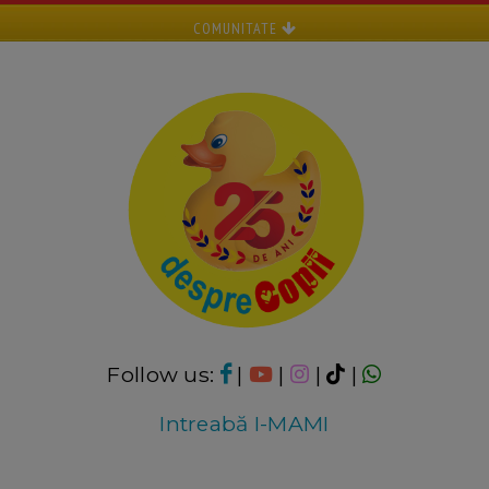
COMUNITATE
Follow us:
|
|
|
|
Intreabă I-MAMI