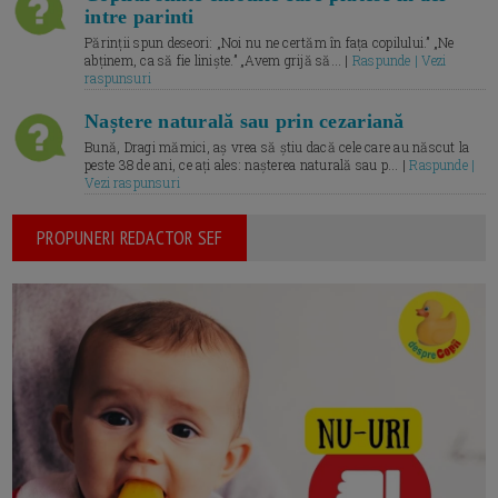
intre parinti
Părinții spun deseori: „Noi nu ne certăm în fața copilului.” „Ne
abținem, ca să fie liniște.” „Avem grijă să... |
Raspunde | Vezi
raspunsuri
Naștere naturală sau prin cezariană
Bună, Dragi mămici, aș vrea să știu dacă cele care au născut la
peste 38 de ani, ce ați ales: nașterea naturală sau p... |
Raspunde |
Vezi raspunsuri
PROPUNERI REDACTOR SEF