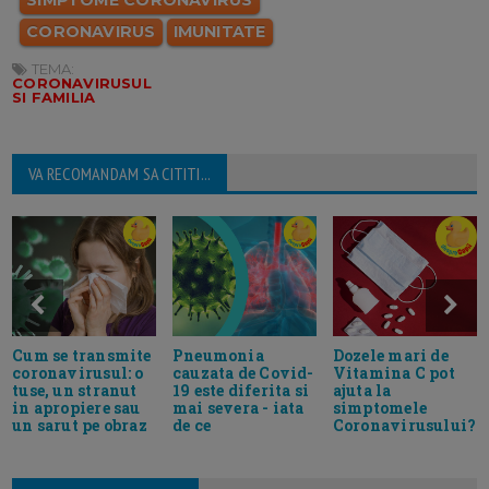
SIMPTOME CORONAVIRUS
CORONAVIRUS
IMUNITATE
TEMA:
CORONAVIRUSUL
SI FAMILIA
VA RECOMANDAM SA CITITI...
Cum se transmite
Pneumonia
Dozele mari de
coronavirusul: o
cauzata de Covid-
Vitamina C pot
tuse, un stranut
19 este diferita si
ajuta la
in apropiere sau
mai severa - iata
simptomele
un sarut pe obraz
de ce
Coronavirusului?