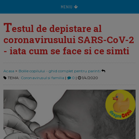
MENIU
T
estul de depistare al
coronavirusului SARS-CoV-2
- iata cum se face si ce simti
Acasa
>
Bolile copilului - ghid complet pentru parinti
TEMA:
Coronavirusul si familia
|
0
|
1/4/2020