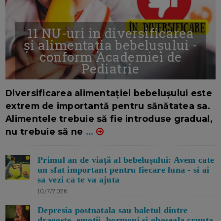
11 NU-uri in diversificarea
și alimentația bebelușului -
conform Academiei de
Pediatrie
16/7/2026
AUTOR: EDITOR DC.
Diversificarea alimentației bebelușului este
extrem de importantă pentru sănătatea sa.
Alimentele trebuie să fie introduse gradual,
nu trebuie să ne
...
Primul an de viață al bebelușului: Avem cate
un sfat important pentru fiecare luna - si ai
sa vezi ca te va ajuta
10/7/2026
Depresia postnatala sau baletul dintre
dragoste, emotii, hormoni si oboseala crunta