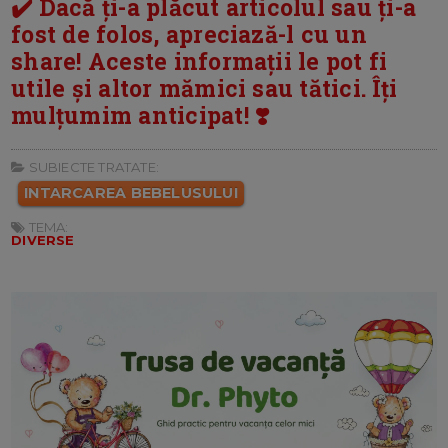
✔️ Dacă ți-a plăcut articolul sau ți-a
fost de folos, apreciază-l cu un
share! Aceste informații le pot fi
utile și altor mămici sau tătici. Îți
mulțumim anticipat! ❣️
SUBIECTE TRATATE:
INTARCAREA BEBELUSULUI
TEMA:
DIVERSE