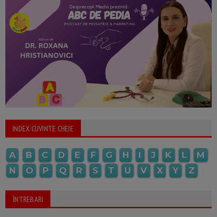
INDEX CUVINTE CHEIE
A
B
C
D
E
F
G
H
I
J
K
L
M
N
O
P
Q
R
S
T
U
V
X
Y
Z
ÎNTREBARI