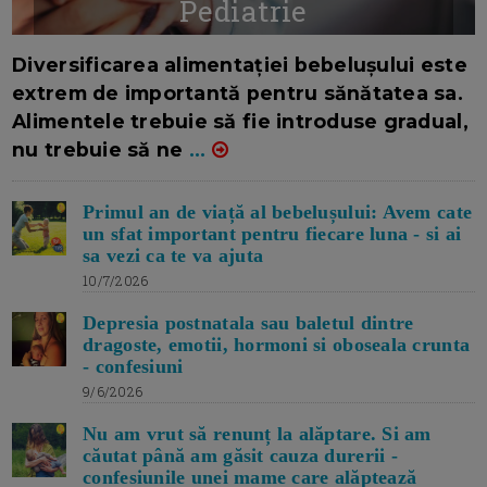
Pediatrie
16/7/2026
AUTOR: EDITOR DC.
Diversificarea alimentației bebelușului este
extrem de importantă pentru sănătatea sa.
Alimentele trebuie să fie introduse gradual,
nu trebuie să ne
...
Primul an de viață al bebelușului: Avem cate
un sfat important pentru fiecare luna - si ai
sa vezi ca te va ajuta
10/7/2026
Depresia postnatala sau baletul dintre
dragoste, emotii, hormoni si oboseala crunta
- confesiuni
9/6/2026
Nu am vrut să renunț la alăptare. Si am
căutat până am găsit cauza durerii -
confesiunile unei mame care alăptează