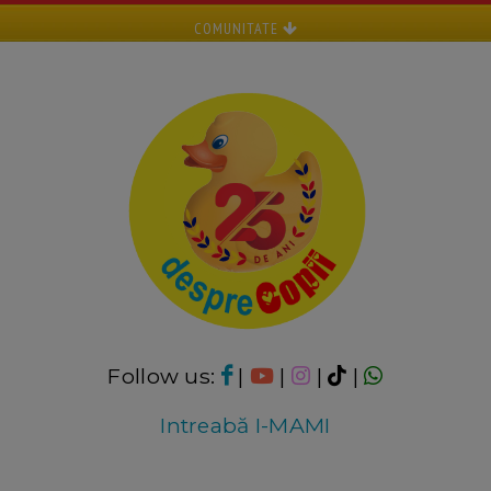
COMUNITATE
Follow us:
|
|
|
|
Intreabă I-MAMI