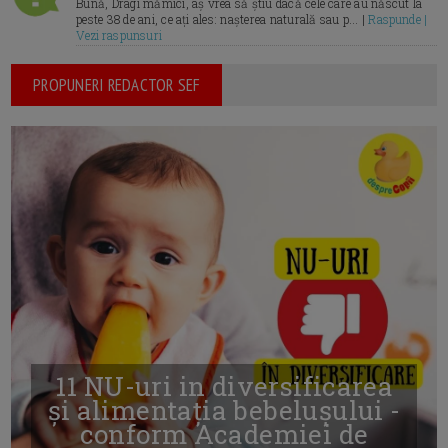
Bună, Dragi mămici, aș vrea să știu dacă cele care au născut la
peste 38 de ani, ce ați ales: nașterea naturală sau p... |
Raspunde |
Vezi raspunsuri
PROPUNERI REDACTOR SEF
11 NU-uri in diversificarea
și alimentația bebelușului -
conform Academiei de