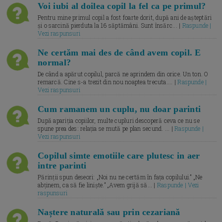
Voi iubi al doilea copil la fel ca pe primul?
Pentru mine primul copil a fost foarte dorit, după ani de așteptări
și o sarcină pierduta la 16 săptămâni. Sunt însărc... |
Raspunde |
Vezi raspunsuri
Ne certăm mai des de când avem copil. E
normal?
De când a apărut copilul, parcă ne aprindem din orice. Un ton. O
remarcă. Cine s-a trezit din nou noaptea trecuta.... |
Raspunde |
Vezi raspunsuri
Cum ramanem un cuplu, nu doar parinti
După apariția copiilor, multe cupluri descoperă ceva ce nu se
spune prea des: relația se mută pe plan secund. ... |
Raspunde |
Vezi raspunsuri
Copilul simte emotiile care plutesc in aer
intre parinti
Părinții spun deseori: „Noi nu ne certăm în fața copilului.” „Ne
abținem, ca să fie liniște.” „Avem grijă să... |
Raspunde | Vezi
raspunsuri
Naștere naturală sau prin cezariană