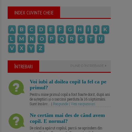
INDEX CUVINTE CHEIE
A
B
C
D
E
F
G
H
I
J
K
L
M
N
O
P
Q
R
S
T
U
V
X
Y
Z
ÎNTREBARI
PUNE O ÎNTREBARE
Voi iubi al doilea copil la fel ca pe
primul?
Pentru mine primul copil a fost foarte dorit, după ani
de așteptări și o sarcină pierduta la 16 săptămâni.
Sunt însărc... |
Raspunde | Vezi raspunsuri
Ne certăm mai des de când avem
copil. E normal?
De când a apărut copilul, parcă ne aprindem din