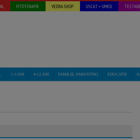
AL
FITOTERAPIE
VEDRA SHOP
USCAT + UMED
TESTARE
L
1-3 ANI
4-12 ANI
FAMILIE, PARENTING
EDUCATIE
S