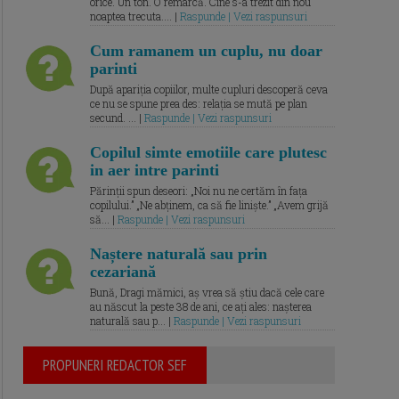
orice. Un ton. O remarcă. Cine s-a trezit din nou
noaptea trecuta.... |
Raspunde | Vezi raspunsuri
Cum ramanem un cuplu, nu doar
parinti
După apariția copiilor, multe cupluri descoperă ceva
ce nu se spune prea des: relația se mută pe plan
secund. ... |
Raspunde | Vezi raspunsuri
Copilul simte emotiile care plutesc
in aer intre parinti
Părinții spun deseori: „Noi nu ne certăm în fața
copilului.” „Ne abținem, ca să fie liniște.” „Avem grijă
să... |
Raspunde | Vezi raspunsuri
Naștere naturală sau prin
cezariană
Bună, Dragi mămici, aș vrea să știu dacă cele care
au născut la peste 38 de ani, ce ați ales: nașterea
naturală sau p... |
Raspunde | Vezi raspunsuri
PROPUNERI REDACTOR SEF