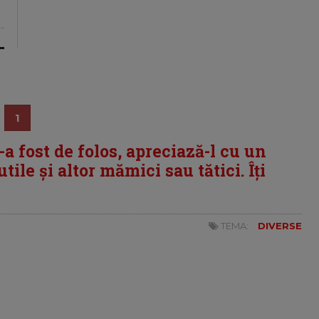
1
i-a fost de folos, apreciază-l cu un
tile și altor mămici sau tătici. Îți
TEMA:
DIVERSE