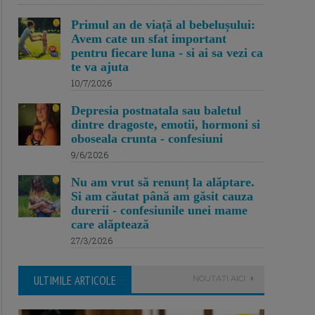
Primul an de viață al bebelușului:
Avem cate un sfat important
pentru fiecare luna - si ai sa vezi ca
te va ajuta
10/7/2026
Depresia postnatala sau baletul
dintre dragoste, emotii, hormoni si
oboseala crunta - confesiuni
9/6/2026
Nu am vrut să renunț la alăptare.
Si am căutat până am găsit cauza
durerii - confesiunile unei mame
care alăptează
27/3/2026
ULTIMILE ARTICOLE
NOUTATI AICI