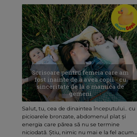
Scrisoare pentru femeia care am
fost inainte de a avea copii - cu
sinceritate de la o mamica de
gemeni
Salut, tu, cea de dinaintea începutului... cu
picioarele bronzate, abdomenul plat și
energia care părea să nu se termine
niciodată. Știu, nimic nu mai e la fel acum...