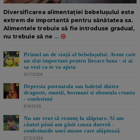
16/7/2026
AUTOR: EDITOR DC.
Diversificarea alimentației bebelușului este
extrem de importantă pentru sănătatea sa.
Alimentele trebuie să fie introduse gradual,
nu trebuie să ne
...
Primul an de viață al bebelușului: Avem cate
un sfat important pentru fiecare luna - si ai
sa vezi ca te va ajuta
10/7/2026
Depresia postnatala sau baletul dintre
dragoste, emotii, hormoni si oboseala crunta
- confesiuni
9/6/2026
Nu am vrut să renunț la alăptare. Si am
căutat până am găsit cauza durerii -
confesiunile unei mame care alăptează
27/3/2026