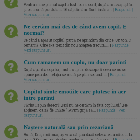
Pentru mine primul copil a fost foarte dorit, după ani de așteptări
și o sarcină pierduta la 16 săptămâni. Sunt însărc... |
Raspunde |
Vezi raspunsuri
Ne certăm mai des de când avem copil. E
normal?
De când a apărut copilul, parcă ne aprindem din orice. Un ton. O
remarcă. Cine s-a trezit din nou noaptea trecuta.... |
Raspunde |
Vezi raspunsuri
Cum ramanem un cuplu, nu doar parinti
După apariția copiilor, multe cupluri descoperă ceva ce nu se
spune prea des: relația se mută pe plan secund. ... |
Raspunde |
Vezi raspunsuri
Copilul simte emotiile care plutesc in aer
intre parinti
Părinții spun deseori: „Noi nu ne certăm în fața copilului.” „Ne
abținem, ca să fie liniște.” „Avem grijă să... |
Raspunde | Vezi
raspunsuri
Naștere naturală sau prin cezariană
Bună, Dragi mămici, aș vrea să știu dacă cele care au născut la
peste 38 de ani, ce ați ales: nașterea naturală sau p... |
Raspunde |