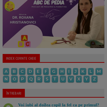
INDEX CUVINTE CHEIE
A
B
C
D
E
F
G
H
I
J
K
L
M
N
O
P
Q
R
S
T
U
V
X
Y
Z
ÎNTREBARI
Voi iubi al doilea copil la fel ca pe primul?