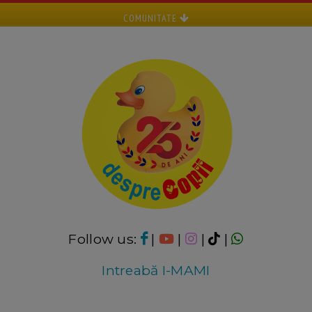
COMUNITATE
Follow us:
|
|
|
|
Intreabă I-MAMI