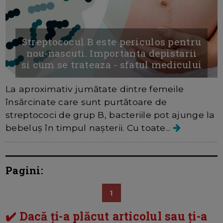
Streptococul B este periculos pentru
nou-nascuti. Importanta depistarii
si cum se trateaza - sfatul medicului
La aproximativ jumătate dintre femeile
însărcinate care sunt purtătoare de
streptococi de grup B, bacteriile pot ajunge la
bebeluș în timpul nașterii. Cu toate...
Pagini:
1
✔️ Dacă ți-a plăcut articolul sau ți-a