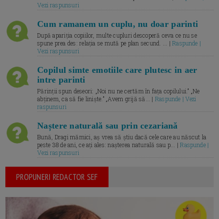
Vezi raspunsuri
Cum ramanem un cuplu, nu doar parinti
După apariția copiilor, multe cupluri descoperă ceva ce nu se
spune prea des: relația se mută pe plan secund. ... |
Raspunde |
Vezi raspunsuri
Copilul simte emotiile care plutesc in aer
intre parinti
Părinții spun deseori: „Noi nu ne certăm în fața copilului.” „Ne
abținem, ca să fie liniște.” „Avem grijă să... |
Raspunde | Vezi
raspunsuri
Naștere naturală sau prin cezariană
Bună, Dragi mămici, aș vrea să știu dacă cele care au născut la
peste 38 de ani, ce ați ales: nașterea naturală sau p... |
Raspunde |
Vezi raspunsuri
PROPUNERI REDACTOR SEF