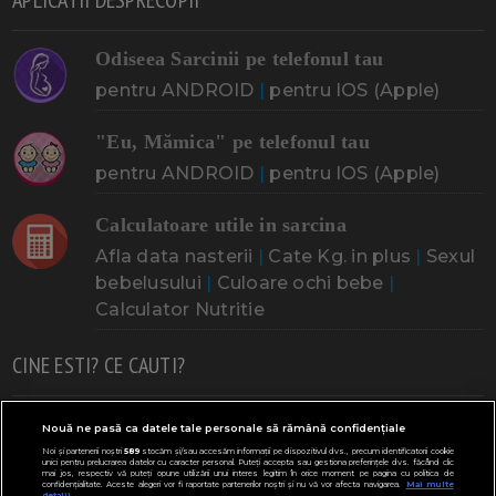
APLICATII DESPRECOPII
Odiseea Sarcinii pe telefonul tau
pentru ANDROID
|
pentru IOS (Apple)
"Eu, Mămica" pe telefonul tau
pentru ANDROID
|
pentru IOS (Apple)
Calculatoare utile in sarcina
Afla data nasterii
|
Cate Kg. in plus
|
Sexul
bebelusului
|
Culoare ochi bebe
|
Calculator Nutritie
CINE ESTI? CE CAUTI?
Doresc un copil
Adoptia
Probleme cu sarcina
Nouă ne pasă ca datele tale personale să rămână confidențiale
Noi și partenerii noștri
589
stocăm și/sau accesăm informații pe dispozitivul dvs., precum identificatorii cookie
Urmeaza sa nasc
Probleme alaptare
Bebe plange
unici pentru prelucrarea datelor cu caracter personal. Puteți accepta sau gestiona preferințele dvs. făcând clic
mai jos, respectiv vă puteți opune utilizării unui interes legitim în orice moment pe pagina cu politica de
confidențialitate. Aceste alegeri vor fi raportate partenerilor noștri și nu vă vor afecta navigarea.
Mai multe
Bebe febra
Caut bona
Cresa, Gradinta
detalii