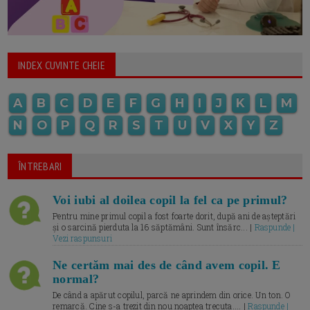
INDEX CUVINTE CHEIE
A
B
C
D
E
F
G
H
I
J
K
L
M
N
O
P
Q
R
S
T
U
V
X
Y
Z
ÎNTREBARI
Voi iubi al doilea copil la fel ca pe primul?
Pentru mine primul copil a fost foarte dorit, după ani de așteptări
și o sarcină pierduta la 16 săptămâni. Sunt însărc... |
Raspunde |
Vezi raspunsuri
Ne certăm mai des de când avem copil. E
normal?
De când a apărut copilul, parcă ne aprindem din orice. Un ton. O
remarcă. Cine s-a trezit din nou noaptea trecuta.... |
Raspunde |