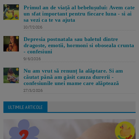
Primul an de viață al bebelușului: Avem cate
un sfat important pentru fiecare luna - si ai
sa vezi ca te va ajuta
10/7/2026
Depresia postnatala sau baletul dintre
dragoste, emotii, hormoni si oboseala crunta
- confesiuni
9/6/2026
Nu am vrut să renunț la alăptare. Si am
căutat până am găsit cauza durerii -
confesiunile unei mame care alăptează
27/3/2026
ULTIMILE ARTICOLE