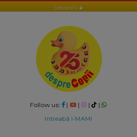
COMUNITATE
Follow us:
|
|
|
|
Intreabă I-MAMI