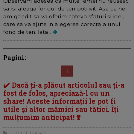
Observam adesea ca multe femei nu reusesc
sa isi aleaga fondul de ten potrivit. Asa ca ne-
am gandit sa va oferim cateva sfaturi si idei,
care sa va ajute in alegerea corecta a unui
fond de ten. Iata...
Pagini:
1
✔️ Dacă ți-a plăcut articolul sau ți-a
fost de folos, apreciază-l cu un
share! Aceste informații le pot fi
utile și altor mămici sau tătici. Îți
mulțumim anticipat! ❣️
SUBIECTE TRATATE: