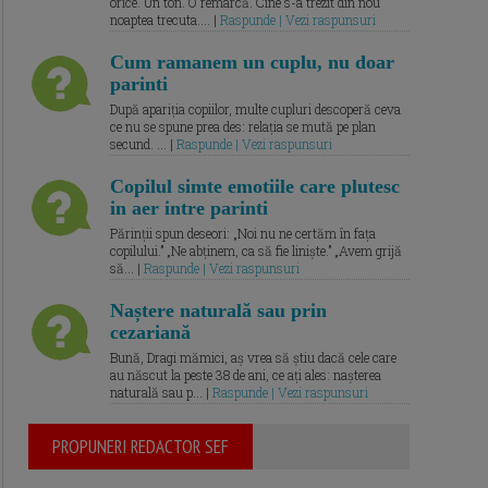
orice. Un ton. O remarcă. Cine s-a trezit din nou
noaptea trecuta.... |
Raspunde | Vezi raspunsuri
Cum ramanem un cuplu, nu doar
parinti
După apariția copiilor, multe cupluri descoperă ceva
ce nu se spune prea des: relația se mută pe plan
secund. ... |
Raspunde | Vezi raspunsuri
Copilul simte emotiile care plutesc
in aer intre parinti
Părinții spun deseori: „Noi nu ne certăm în fața
copilului.” „Ne abținem, ca să fie liniște.” „Avem grijă
să... |
Raspunde | Vezi raspunsuri
Naștere naturală sau prin
cezariană
Bună, Dragi mămici, aș vrea să știu dacă cele care
au născut la peste 38 de ani, ce ați ales: nașterea
naturală sau p... |
Raspunde | Vezi raspunsuri
PROPUNERI REDACTOR SEF