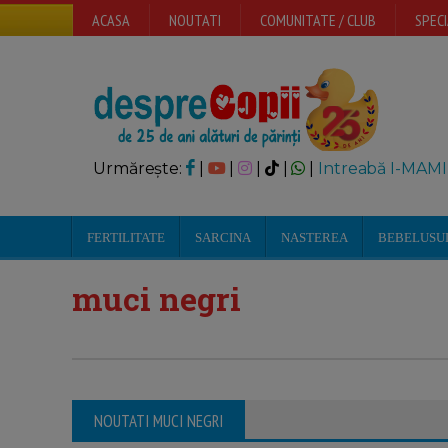
ACASA
NOUTATI
COMUNITATE / CLUB
SPECI
Urmărește:
|
|
|
|
|
Intreabă I-MAMI
FERTILITATE
SARCINA
NASTEREA
BEBELUSU
muci negri
NOUTATI MUCI NEGRI