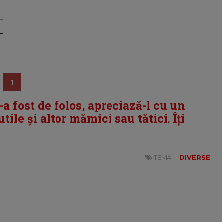
1
i-a fost de folos, apreciază-l cu un
tile și altor mămici sau tătici. Îți
TEMA:
DIVERSE