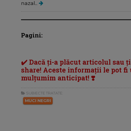
nazal...
Pagini:
✔️ Dacă ți-a plăcut articolul sau ț
share! Aceste informații le pot fi u
mulțumim anticipat! ❣️
SUBIECTE TRATATE:
MUCI NEGRI