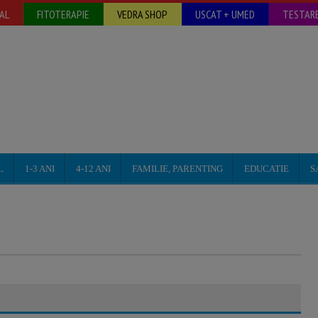
AL
FITOTERAPIE
VEDRA SHOP
USCAT + UMED
TESTARE
L
1-3 ANI
4-12 ANI
FAMILIE, PARENTING
EDUCATIE
S