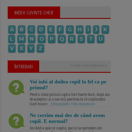
INDEX CUVINTE CHEIE
A
B
C
D
E
F
G
H
I
J
K
L
M
N
O
P
Q
R
S
T
U
V
X
Y
Z
ÎNTREBARI
PUNE O ÎNTREBARE
Voi iubi al doilea copil la fel ca pe
primul?
Pentru mine primul copil a fost foarte dorit, după ani
de așteptări și o sarcină pierduta la 16 săptămâni.
Sunt însărc... |
Raspunde | Vezi raspunsuri
Ne certăm mai des de când avem
copil. E normal?
De când a apărut copilul, parcă ne aprindem din