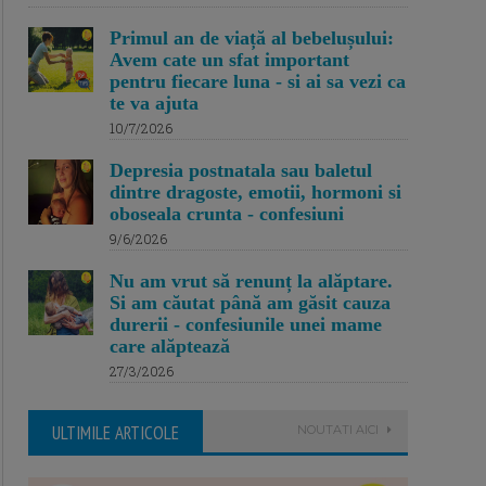
Primul an de viață al bebelușului:
Avem cate un sfat important
pentru fiecare luna - si ai sa vezi ca
te va ajuta
10/7/2026
Depresia postnatala sau baletul
dintre dragoste, emotii, hormoni si
oboseala crunta - confesiuni
9/6/2026
Nu am vrut să renunț la alăptare.
Si am căutat până am găsit cauza
durerii - confesiunile unei mame
care alăptează
27/3/2026
ULTIMILE ARTICOLE
NOUTATI AICI