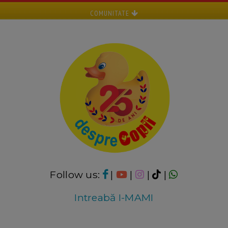
COMUNITATE
Follow us:
|
|
|
|
Intreabă I-MAMI