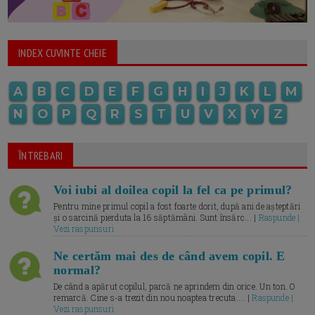
INDEX CUVINTE CHEIE
A
B
C
D
E
F
G
H
I
J
K
L
M
N
O
P
Q
R
S
T
U
V
X
Y
Z
ÎNTREBARI
Voi iubi al doilea copil la fel ca pe primul?
Pentru mine primul copil a fost foarte dorit, după ani de așteptări
și o sarcină pierduta la 16 săptămâni. Sunt însărc... |
Raspunde |
Vezi raspunsuri
Ne certăm mai des de când avem copil. E
normal?
De când a apărut copilul, parcă ne aprindem din orice. Un ton. O
remarcă. Cine s-a trezit din nou noaptea trecuta.... |
Raspunde |
Vezi raspunsuri