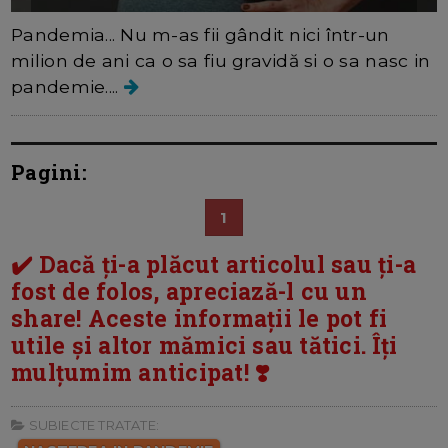
Pandemia... Nu m-as fii gândit nici într-un
milion de ani ca o sa fiu gravidă si o sa nasc in
pandemie....
Pagini:
1
✔️ Dacă ți-a plăcut articolul sau ți-a
fost de folos, apreciază-l cu un
share! Aceste informații le pot fi
utile și altor mămici sau tătici. Îți
mulțumim anticipat! ❣️
SUBIECTE TRATATE: