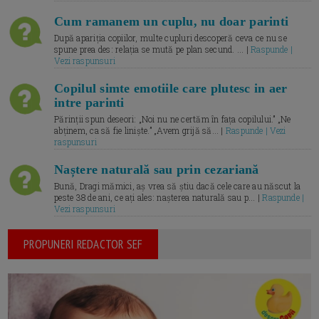
Cum ramanem un cuplu, nu doar parinti
După apariția copiilor, multe cupluri descoperă ceva ce nu se
spune prea des: relația se mută pe plan secund. ... |
Raspunde |
Vezi raspunsuri
Copilul simte emotiile care plutesc in aer
intre parinti
Părinții spun deseori: „Noi nu ne certăm în fața copilului.” „Ne
abținem, ca să fie liniște.” „Avem grijă să... |
Raspunde | Vezi
raspunsuri
Naștere naturală sau prin cezariană
Bună, Dragi mămici, aș vrea să știu dacă cele care au născut la
peste 38 de ani, ce ați ales: nașterea naturală sau p... |
Raspunde |
Vezi raspunsuri
PROPUNERI REDACTOR SEF