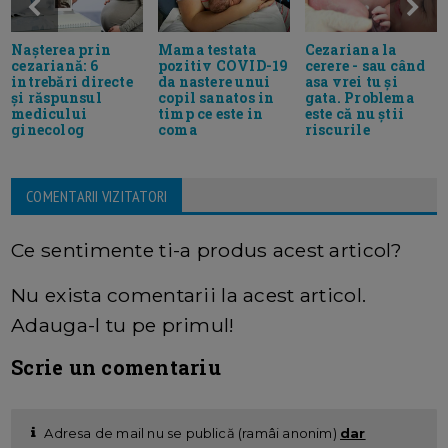
Nașterea prin
Mama testata
Cezariana la
cezariană: 6
pozitiv COVID-19
cerere - sau când
intrebări directe
da nastere unui
asa vrei tu și
și răspunsul
copil sanatos in
gata. Problema
medicului
timp ce este in
este că nu știi
ginecolog
coma
riscurile
COMENTARII VIZITATORI
Ce sentimente ti-a produs acest articol?
Nu exista comentarii la acest articol.
Adauga-l tu pe primul!
Scrie un comentariu
Adresa de mail nu se publică (ramâi anonim)
dar