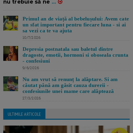
nu trebuie să ne
...
Primul an de viață al bebelușului: Avem cate
un sfat important pentru fiecare luna - si ai
sa vezi ca te va ajuta
10/7/2026
Depresia postnatala sau baletul dintre
dragoste, emotii, hormoni si oboseala crunta
- confesiuni
9/6/2026
Nu am vrut să renunț la alăptare. Si am
căutat până am găsit cauza durerii -
confesiunile unei mame care alăptează
27/3/2026
ULTIMILE ARTICOLE