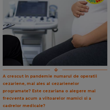
A crescut in pandemie numarul de operatii
cezariene, mai ales al cezarienelor
programate? Este cezariana o alegere mai
frecventa acum a viitoarelor mamici si a
cadrelor medicale?