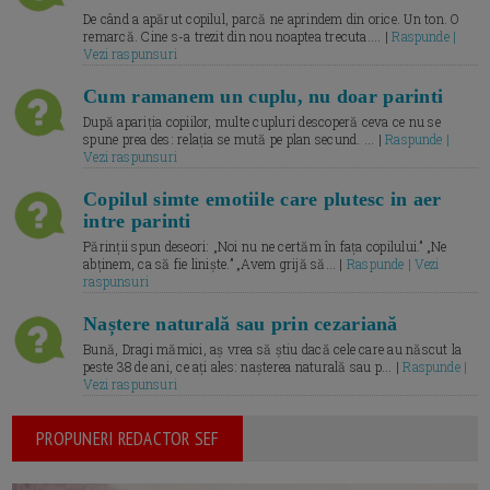
De când a apărut copilul, parcă ne aprindem din orice. Un ton. O
remarcă. Cine s-a trezit din nou noaptea trecuta.... |
Raspunde |
Vezi raspunsuri
Cum ramanem un cuplu, nu doar parinti
După apariția copiilor, multe cupluri descoperă ceva ce nu se
spune prea des: relația se mută pe plan secund. ... |
Raspunde |
Vezi raspunsuri
Copilul simte emotiile care plutesc in aer
intre parinti
Părinții spun deseori: „Noi nu ne certăm în fața copilului.” „Ne
abținem, ca să fie liniște.” „Avem grijă să... |
Raspunde | Vezi
raspunsuri
Naștere naturală sau prin cezariană
Bună, Dragi mămici, aș vrea să știu dacă cele care au născut la
peste 38 de ani, ce ați ales: nașterea naturală sau p... |
Raspunde |
Vezi raspunsuri
PROPUNERI REDACTOR SEF