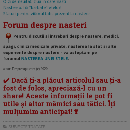
O zi de neuitat: ziua in care nasti
Nasterea: fiti “barbate”fetelor!
Sfaturi pentru viitorul tatic prezent la nastere
Forum despre nasteri
Pentru discutii si intrebari despre nastere, medici,
spagi, clinici medicale private, nasterea la stat si alte
experiente despre nastere - va asteptam pe
forumul
NASTEREA UNEI STELE
.
autor: Desprecopii.com (c) 2020
✔️ Dacă ți-a plăcut articolul sau ți-a
fost de folos, apreciază-l cu un
share! Aceste informații le pot fi
utile și altor mămici sau tătici. Îți
mulțumim anticipat! ❣️
SUBIECTE TRATATE: