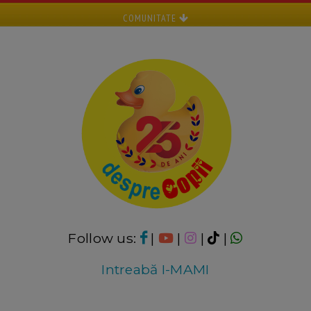
COMUNITATE
Follow us:
|
|
|
|
Intreabă I-MAMI