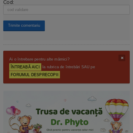
Cod:
Ai o întrebare pentru alte mămici?
ÎNTREABĂ AICI
la rubrica de întrebări SAU pe
FORUMUL DESPRECOPII