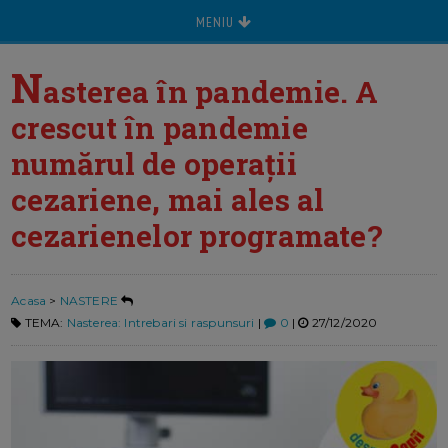
MENIU
N
asterea în pandemie. A
crescut în pandemie
numărul de operații
cezariene, mai ales al
cezarienelor programate?
Acasa
>
NASTERE
TEMA:
Nasterea: Intrebari si raspunsuri
|
0
|
27/12/2020