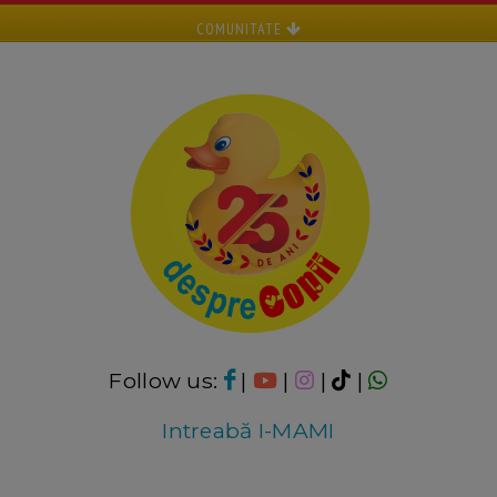
COMUNITATE
Follow us:
|
|
|
|
Intreabă I-MAMI