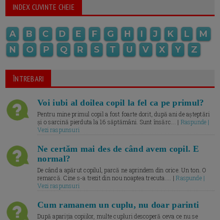
INDEX CUVINTE CHEIE
A
B
C
D
E
F
G
H
I
J
K
L
M
N
O
P
Q
R
S
T
U
V
X
Y
Z
ÎNTREBARI
Voi iubi al doilea copil la fel ca pe primul?
Pentru mine primul copil a fost foarte dorit, după ani de așteptări
și o sarcină pierduta la 16 săptămâni. Sunt însărc... |
Raspunde |
Vezi raspunsuri
Ne certăm mai des de când avem copil. E
normal?
De când a apărut copilul, parcă ne aprindem din orice. Un ton. O
remarcă. Cine s-a trezit din nou noaptea trecuta.... |
Raspunde |
Vezi raspunsuri
Cum ramanem un cuplu, nu doar parinti
După apariția copiilor, multe cupluri descoperă ceva ce nu se