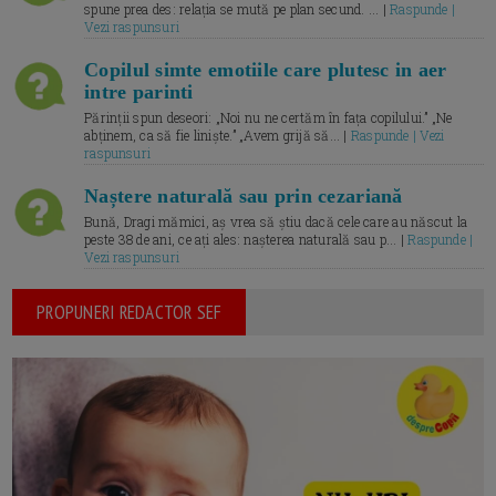
spune prea des: relația se mută pe plan secund. ... |
Raspunde |
Vezi raspunsuri
Copilul simte emotiile care plutesc in aer
intre parinti
Părinții spun deseori: „Noi nu ne certăm în fața copilului.” „Ne
abținem, ca să fie liniște.” „Avem grijă să... |
Raspunde | Vezi
raspunsuri
Naștere naturală sau prin cezariană
Bună, Dragi mămici, aș vrea să știu dacă cele care au născut la
peste 38 de ani, ce ați ales: nașterea naturală sau p... |
Raspunde |
Vezi raspunsuri
PROPUNERI REDACTOR SEF