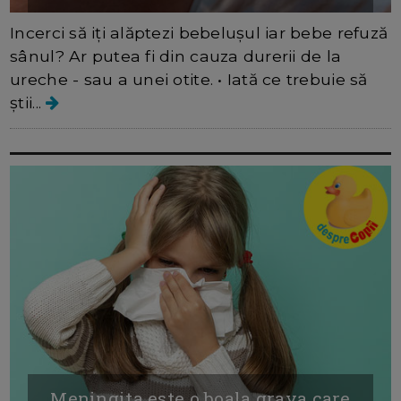
Incerci să iți alăptezi bebelușul iar bebe refuză
sânul? Ar putea fi din cauza durerii de la
ureche - sau a unei otite. • Iată ce trebuie să
știi...
Meningita este o boala grava care