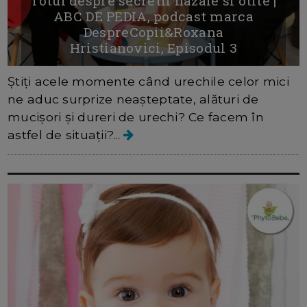
Totul despre secretii nazale si otite |
ABC DE PEDIA, podcast marca
DespreCopii&Roxana
Hristianovici, Episodul 3
Știți acele momente când urechile celor mici
ne aduc surprize neașteptate, alături de
mucișori și dureri de urechi? Ce facem în
astfel de situații?...