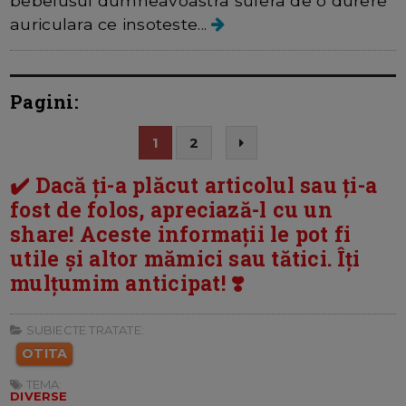
bebelusul dumneavoastra sufera de o durere
auriculara ce insoteste...
Pagini:
1
2
✔️ Dacă ți-a plăcut articolul sau ți-a
fost de folos, apreciază-l cu un
share! Aceste informații le pot fi
utile și altor mămici sau tătici. Îți
mulțumim anticipat! ❣️
SUBIECTE TRATATE:
OTITA
TEMA:
DIVERSE