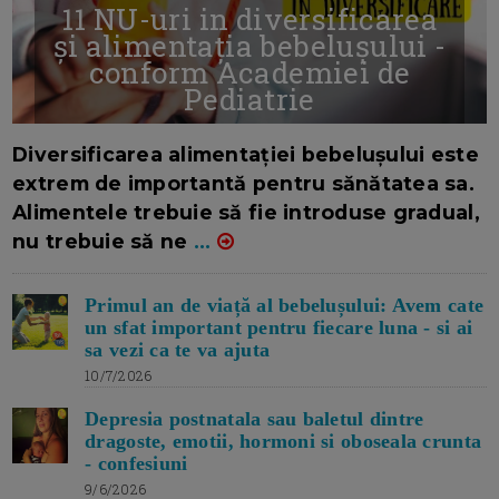
11 NU-uri in diversificarea
și alimentația bebelușului -
conform Academiei de
Pediatrie
16/7/2026
AUTOR: EDITOR DC.
Diversificarea alimentației bebelușului este
extrem de importantă pentru sănătatea sa.
Alimentele trebuie să fie introduse gradual,
nu trebuie să ne
...
Primul an de viață al bebelușului: Avem cate
un sfat important pentru fiecare luna - si ai
sa vezi ca te va ajuta
10/7/2026
Depresia postnatala sau baletul dintre
dragoste, emotii, hormoni si oboseala crunta
- confesiuni
9/6/2026