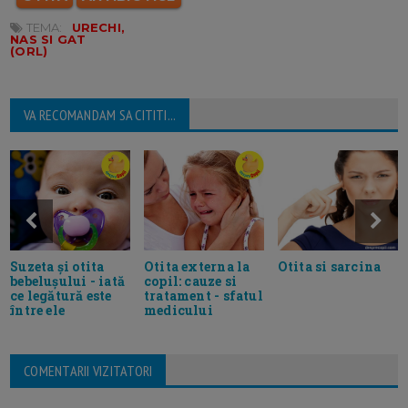
TEMA:
URECHI,
NAS SI GAT
(ORL)
VA RECOMANDAM SA CITITI...
Otita si sarcina
Suzeta și otita
Otita externa la
bebelușului - iată
copil: cauze si
ce legătură este
tratament - sfatul
între ele
medicului
COMENTARII VIZITATORI