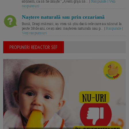
abținem, ca să fie liniște.” „Avem grijă să... |
Raspunde | Vezi
raspunsuri
Naștere naturală sau prin cezariană
Bună, Dragi mămici, aș vrea să știu dacă cele care au născut la
peste 38 de ani, ce ați ales: nașterea naturală sau p... |
Raspunde |
Vezi raspunsuri
PROPUNERI REDACTOR SEF