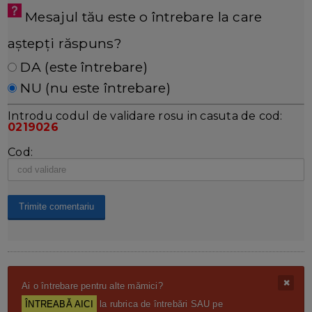
Mesajul tău este o întrebare la care
aștepți răspuns?
DA (este întrebare)
NU (nu este întrebare)
Introdu codul de validare rosu in casuta de cod:
0219026
Cod:
Ai o întrebare pentru alte mămici?
ÎNTREABĂ AICI
la rubrica de întrebări SAU pe