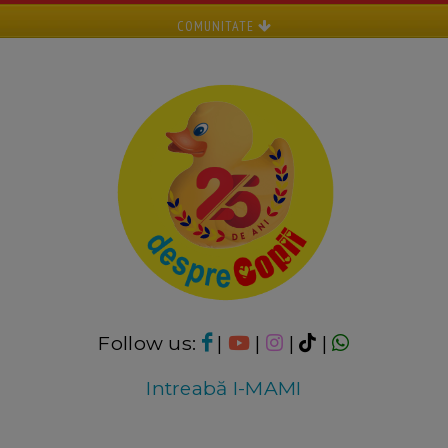
COMUNITATE
Follow us:
|
|
|
|
Intreabă I-MAMI