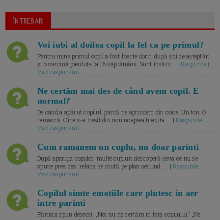
ÎNTREBARI
Voi iubi al doilea copil la fel ca pe primul?
Pentru mine primul copil a fost foarte dorit, după ani de așteptări
și o sarcină pierduta la 16 săptămâni. Sunt însărc... |
Raspunde |
Vezi raspunsuri
Ne certăm mai des de când avem copil. E
normal?
De când a apărut copilul, parcă ne aprindem din orice. Un ton. O
remarcă. Cine s-a trezit din nou noaptea trecuta.... |
Raspunde |
Vezi raspunsuri
Cum ramanem un cuplu, nu doar parinti
După apariția copiilor, multe cupluri descoperă ceva ce nu se
spune prea des: relația se mută pe plan secund. ... |
Raspunde |
Vezi raspunsuri
Copilul simte emotiile care plutesc in aer
intre parinti
Părinții spun deseori: „Noi nu ne certăm în fața copilului.” „Ne