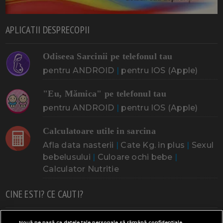
APLICATII DESPRECOPII
Odiseea Sarcinii pe telefonul tau
pentru ANDROID
|
pentru IOS (Apple)
"Eu, Mămica" pe telefonul tau
pentru ANDROID
|
pentru IOS (Apple)
Calculatoare utile in sarcina
Afla data nasterii
|
Cate Kg. in plus
|
Sexul
bebelusului
|
Culoare ochi bebe
|
Calculator Nutritie
CINE ESTI? CE CAUTI?
Doresc un copil
Adoptia
Probleme cu sarcina
Nouă ne pasă ca datele tale personale să rămână confidențiale