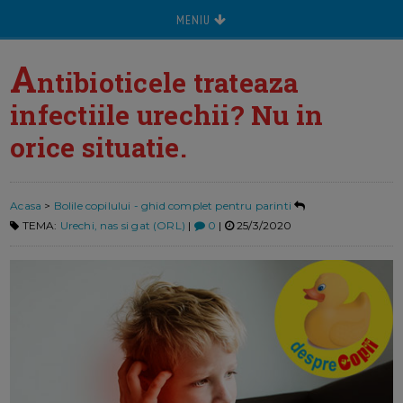
MENIU
A
ntibioticele trateaza
infectiile urechii? Nu in
orice situatie.
Acasa
>
Bolile copilului - ghid complet pentru parinti
TEMA:
Urechi, nas si gat (ORL)
|
0
|
25/3/2020