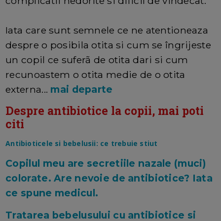
complicatii nedorite si dificil de vindecat.
Iata care sunt semnele ce ne atentioneaza
despre o posibila otita si cum se îngrijeste
un copil ce suferã de otita dari si cum
recunoastem o otita medie de o otita
externa...
mai departe
Despre antibiotice la copii, mai poti
citi
Antibioticele si bebelusii: ce trebuie stiut
Copilul meu are secretiile nazale (muci)
colorate. Are nevoie de antibiotice? Iata
ce spune medicul.
Tratarea bebelusului cu antibiotice si