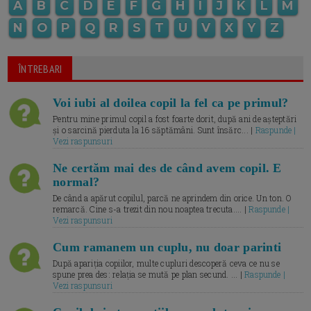
A
B
C
D
E
F
G
H
I
J
K
L
M
N
O
P
Q
R
S
T
U
V
X
Y
Z
ÎNTREBARI
Voi iubi al doilea copil la fel ca pe primul?
Pentru mine primul copil a fost foarte dorit, după ani de așteptări
și o sarcină pierduta la 16 săptămâni. Sunt însărc... |
Raspunde |
Vezi raspunsuri
Ne certăm mai des de când avem copil. E
normal?
De când a apărut copilul, parcă ne aprindem din orice. Un ton. O
remarcă. Cine s-a trezit din nou noaptea trecuta.... |
Raspunde |
Vezi raspunsuri
Cum ramanem un cuplu, nu doar parinti
După apariția copiilor, multe cupluri descoperă ceva ce nu se
spune prea des: relația se mută pe plan secund. ... |
Raspunde |
Vezi raspunsuri