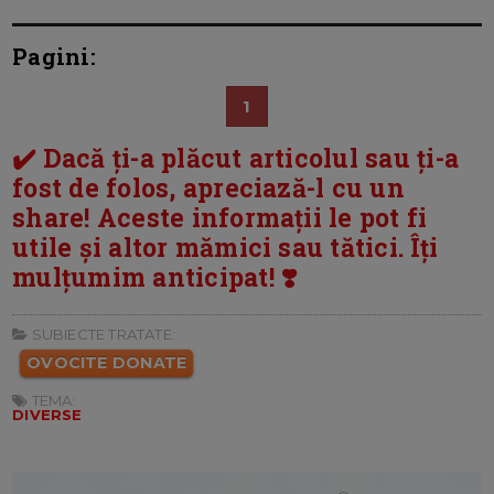
Pagini:
1
✔️ Dacă ți-a plăcut articolul sau ți-a
fost de folos, apreciază-l cu un
share! Aceste informații le pot fi
utile și altor mămici sau tătici. Îți
mulțumim anticipat! ❣️
SUBIECTE TRATATE:
OVOCITE DONATE
TEMA:
DIVERSE