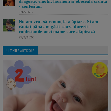
dragoste, emotii, hormoni si oboseala crunta
- confesiuni
9/6/2026
Nu am vrut să renunț la alăptare. Si am
căutat până am găsit cauza durerii -
confesiunile unei mame care alăptează
27/3/2026
ULTIMILE ARTICOLE