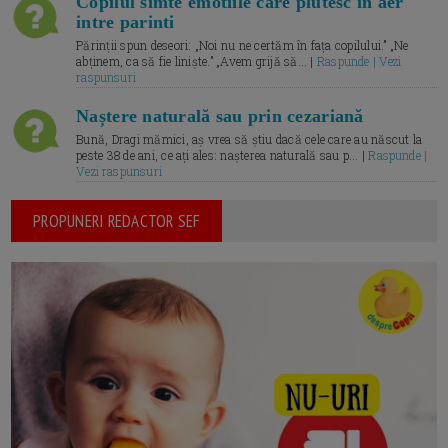
Copilul simte emotiile care plutesc in aer
intre parinti
Părinții spun deseori: „Noi nu ne certăm în fața copilului.” „Ne
abținem, ca să fie liniște.” „Avem grijă să... |
Raspunde | Vezi
raspunsuri
Naștere naturală sau prin cezariană
Bună, Dragi mămici, aș vrea să știu dacă cele care au născut la
peste 38 de ani, ce ați ales: nașterea naturală sau p... |
Raspunde |
Vezi raspunsuri
PROPUNERI REDACTOR SEF