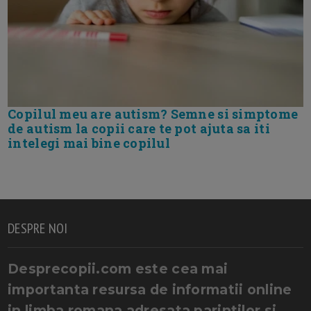
Copilul meu are autism? Semne si simptome
de autism la copii care te pot ajuta sa iti
intelegi mai bine copilul
DESPRE NOI
Desprecopii.com este cea mai
importanta resursa de informatii online
in limba romana adresata parintilor si