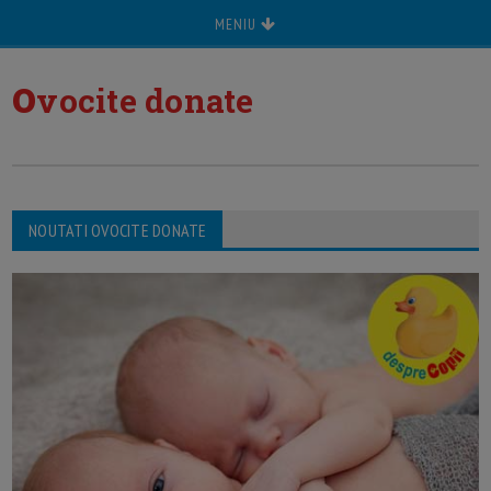
MENIU
o
vocite donate
NOUTATI OVOCITE DONATE