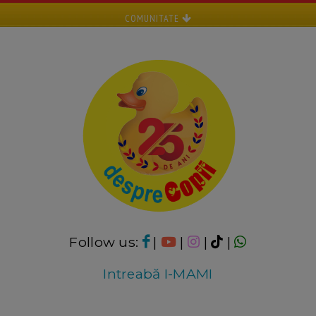
COMUNITATE
Follow us:
|
|
|
|
Intreabă I-MAMI