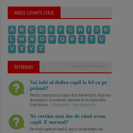
INDEX CUVINTE CHEIE
A
B
C
D
E
F
G
H
I
J
K
L
M
N
O
P
Q
R
S
T
U
V
X
Y
Z
ÎNTREBARI
PUNE O ÎNTREBARE
Voi iubi al doilea copil la fel ca pe
primul?
Pentru mine primul copil a fost foarte dorit, după ani
de așteptări și o sarcină pierduta la 16 săptămâni.
Sunt însărc... |
Raspunde | Vezi raspunsuri
Ne certăm mai des de când avem
copil. E normal?
De când a apărut copilul, parcă ne aprindem din