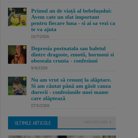
Primul an de viață al bebelușului:
Avem cate un sfat important
pentru fiecare luna - si ai sa vezi ca
te va ajuta
10/7/2026
Depresia postnatala sau baletul
dintre dragoste, emotii, hormoni si
oboseala crunta - confesiuni
9/6/2026
Nu am vrut să renunț la alăptare.
Si am căutat până am găsit cauza
durerii - confesiunile unei mame
care alăptează
27/3/2026
ULTIMILE ARTICOLE
NOUTATI AICI