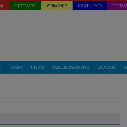
AL
FITOTERAPIE
VEDRA SHOP
USCAT + UMED
TESTARE
L
1-3 ANI
4-12 ANI
FAMILIE, PARENTING
EDUCATIE
S