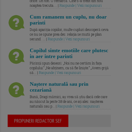
orice. Un ton. O remarcă. Cine s-a trezit din nou
noaptea trecuta.... |
Raspunde | Vezi raspunsuri
Cum ramanem un cuplu, nu doar
parinti
După apariția copiilor, multe cupluri descoperă ceva
ce nu se spune prea des: relația se mută pe plan
secund. ... |
Raspunde | Vezi raspunsuri
Copilul simte emotiile care plutesc
in aer intre parinti
Părinții spun deseori: „Noi nu ne certăm în fața
copilului.” „Ne abținem, ca să fie liniște.” „Avem grijă
să... |
Raspunde | Vezi raspunsuri
Naștere naturală sau prin
cezariană
Bună, Dragi mămici, aș vrea să știu dacă cele care
au născut la peste 38 de ani, ce ați ales: nașterea
naturală sau p... |
Raspunde | Vezi raspunsuri
PROPUNERI REDACTOR SEF