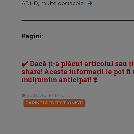
ADHD, multe obstacole...
Pagini:
✔️ Dacă ți-a plăcut articolul sau ț
share! Aceste informații le pot fi u
mulțumim anticipat! ❣️
SUBIECTE TRATATE:
PARINTI PERFECTIONISTI