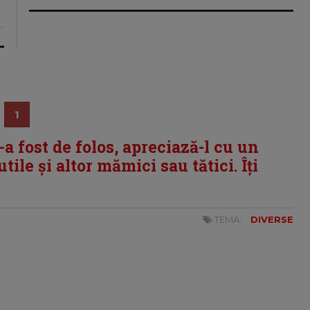
1
i-a fost de folos, apreciază-l cu un
tile și altor mămici sau tătici. Îți
TEMA:
DIVERSE