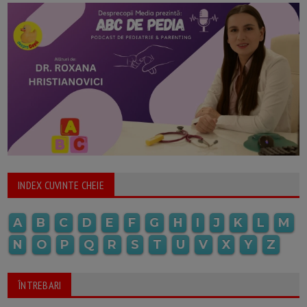
INDEX CUVINTE CHEIE
A
B
C
D
E
F
G
H
I
J
K
L
M
N
O
P
Q
R
S
T
U
V
X
Y
Z
ÎNTREBARI