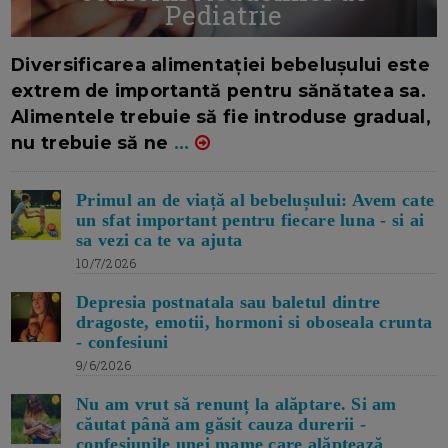
Pediatrie
16/7/2026
AUTOR: EDITOR DC.
Diversificarea alimentației bebelușului este
extrem de importantă pentru sănătatea sa.
Alimentele trebuie să fie introduse gradual,
nu trebuie să ne
...
Primul an de viață al bebelușului: Avem cate
un sfat important pentru fiecare luna - si ai
sa vezi ca te va ajuta
10/7/2026
Depresia postnatala sau baletul dintre
dragoste, emotii, hormoni si oboseala crunta
- confesiuni
9/6/2026
Nu am vrut să renunț la alăptare. Si am
căutat până am găsit cauza durerii -
confesiunile unei mame care alăptează