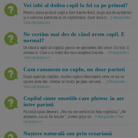
Voi iubi al doilea copil la fel ca pe primul?
Pentru mine primul copil a fost foarte dorit, după ani de așteptări
și o sarcină pierduta la 16 săptămâni. Sunt însărc... |
Raspunde |
Vezi raspunsuri
Ne certăm mai des de când avem copil. E
normal?
De când a apărut copilul, parcă ne aprindem din orice. Un ton. O
remarcă. Cine s-a trezit din nou noaptea trecuta.... |
Raspunde |
Vezi raspunsuri
Cum ramanem un cuplu, nu doar parinti
După apariția copiilor, multe cupluri descoperă ceva ce nu se
spune prea des: relația se mută pe plan secund. ... |
Raspunde |
Vezi raspunsuri
Copilul simte emotiile care plutesc in aer
intre parinti
Părinții spun deseori: „Noi nu ne certăm în fața copilului.” „Ne
abținem, ca să fie liniște.” „Avem grijă să... |
Raspunde | Vezi
raspunsuri
Naștere naturală sau prin cezariană