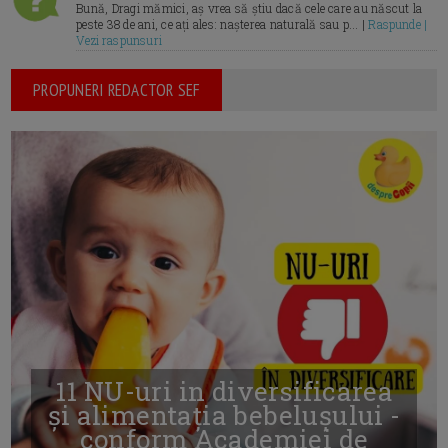
Bună, Dragi mămici, aș vrea să știu dacă cele care au născut la
peste 38 de ani, ce ați ales: nașterea naturală sau p... |
Raspunde |
Vezi raspunsuri
PROPUNERI REDACTOR SEF
11 NU-uri in diversificarea
și alimentația bebelușului -
conform Academiei de