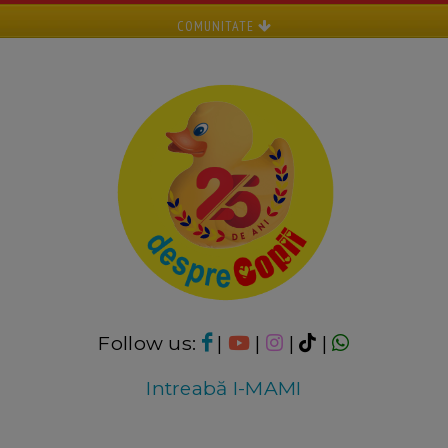
COMUNITATE
Follow us:
|
|
|
|
Intreabă I-MAMI