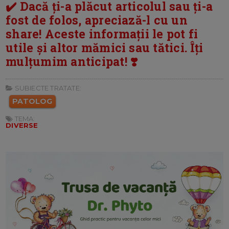
✔️ Dacă ți-a plăcut articolul sau ți-a
fost de folos, apreciază-l cu un
share! Aceste informații le pot fi
utile și altor mămici sau tătici. Îți
mulțumim anticipat! ❣️
SUBIECTE TRATATE:
PATOLOG
TEMA:
DIVERSE