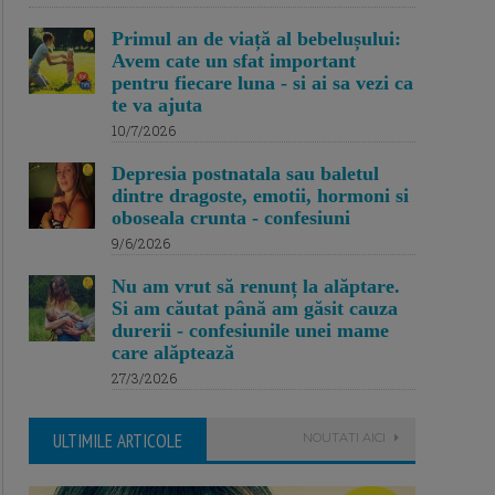
Primul an de viață al bebelușului:
Avem cate un sfat important
pentru fiecare luna - si ai sa vezi ca
te va ajuta
10/7/2026
Depresia postnatala sau baletul
dintre dragoste, emotii, hormoni si
oboseala crunta - confesiuni
9/6/2026
Nu am vrut să renunț la alăptare.
Si am căutat până am găsit cauza
durerii - confesiunile unei mame
care alăptează
27/3/2026
ULTIMILE ARTICOLE
NOUTATI AICI