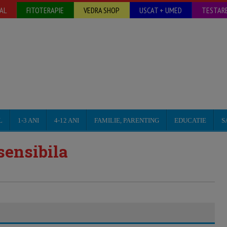
AL
FITOTERAPIE
VEDRA SHOP
USCAT + UMED
TESTARE
L
1-3 ANI
4-12 ANI
FAMILIE, PARENTING
EDUCATIE
S
sensibila