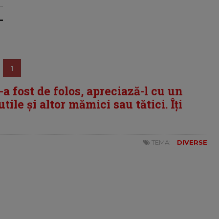
1
i-a fost de folos, apreciază-l cu un
tile și altor mămici sau tătici. Îți
TEMA:
DIVERSE