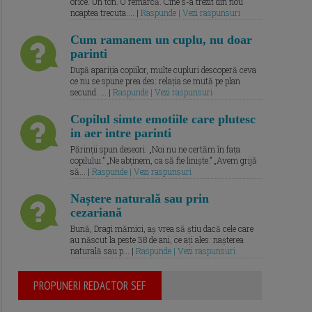
orice. Un ton. O remarcă. Cine s-a trezit din nou
noaptea trecuta.... |
Raspunde | Vezi raspunsuri
Cum ramanem un cuplu, nu doar
parinti
După apariția copiilor, multe cupluri descoperă ceva
ce nu se spune prea des: relația se mută pe plan
secund. ... |
Raspunde | Vezi raspunsuri
Copilul simte emotiile care plutesc
in aer intre parinti
Părinții spun deseori: „Noi nu ne certăm în fața
copilului.” „Ne abținem, ca să fie liniște.” „Avem grijă
să... |
Raspunde | Vezi raspunsuri
Naștere naturală sau prin
cezariană
Bună, Dragi mămici, aș vrea să știu dacă cele care
au născut la peste 38 de ani, ce ați ales: nașterea
naturală sau p... |
Raspunde | Vezi raspunsuri
PROPUNERI REDACTOR SEF