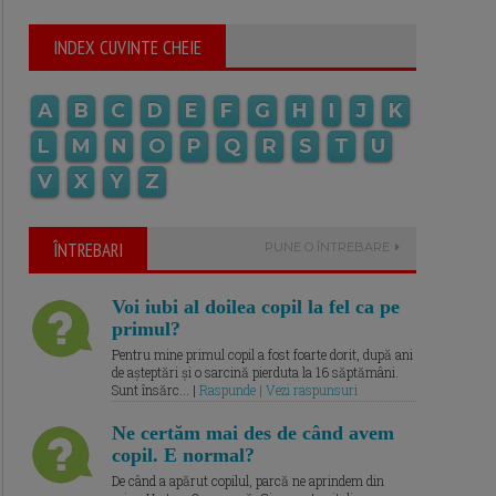
INDEX CUVINTE CHEIE
A
B
C
D
E
F
G
H
I
J
K
L
M
N
O
P
Q
R
S
T
U
V
X
Y
Z
ÎNTREBARI
PUNE O ÎNTREBARE
Voi iubi al doilea copil la fel ca pe
primul?
Pentru mine primul copil a fost foarte dorit, după ani
de așteptări și o sarcină pierduta la 16 săptămâni.
Sunt însărc... |
Raspunde | Vezi raspunsuri
Ne certăm mai des de când avem
copil. E normal?
De când a apărut copilul, parcă ne aprindem din