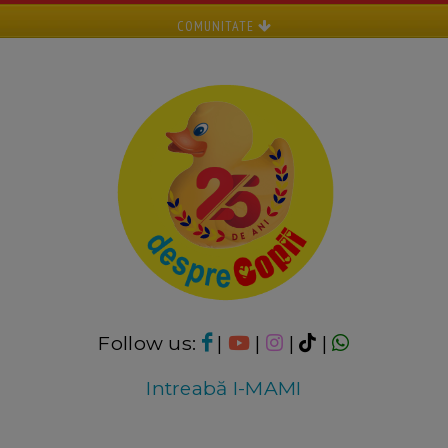
COMUNITATE
Follow us:
|
|
|
|
Intreabă I-MAMI