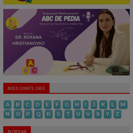
INDEX CUVINTE CHEIE
A
B
C
D
E
F
G
H
I
J
K
L
M
N
O
P
Q
R
S
T
U
V
X
Y
Z
ÎNTREBARI