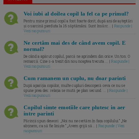
Voi iubi al doilea copil la fel ca pe primul?
Pentru mine primul copil a fost foarte dorit, după ani de așteptări
și o sarcină pierduta la 16 săptămâni. Sunt însărc... |
Raspunde |
Vezi raspunsuri
Ne certăm mai des de când avem copil. E
normal?
De când a apărut copilul, parcă ne aprindem din orice. Un ton. O
remarcă. Cine s-a trezit din nou noaptea trecuta.... |
Raspunde |
Vezi raspunsuri
Cum ramanem un cuplu, nu doar parinti
După apariția copiilor, multe cupluri descoperă ceva ce nu se
spune prea des: relația se mută pe plan secund. ... |
Raspunde |
Vezi raspunsuri
Copilul simte emotiile care plutesc in aer
intre parinti
Părinții spun deseori: „Noi nu ne certăm în fața copilului.” „Ne
abținem, ca să fie liniște.” „Avem grijă să... |
Raspunde | Vezi
raspunsuri