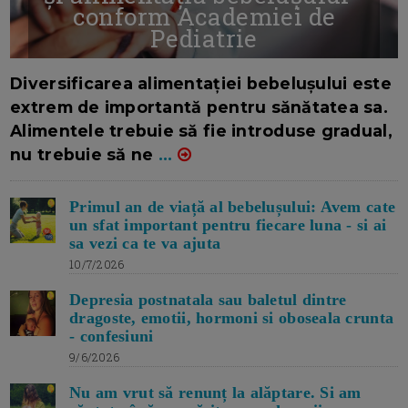
conform Academiei de
Pediatrie
16/7/2026
AUTOR: EDITOR DC.
Diversificarea alimentației bebelușului este
extrem de importantă pentru sănătatea sa.
Alimentele trebuie să fie introduse gradual,
nu trebuie să ne
...
Primul an de viață al bebelușului: Avem cate
un sfat important pentru fiecare luna - si ai
sa vezi ca te va ajuta
10/7/2026
Depresia postnatala sau baletul dintre
dragoste, emotii, hormoni si oboseala crunta
- confesiuni
9/6/2026
Nu am vrut să renunț la alăptare. Si am