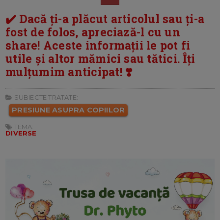
✔️ Dacă ți-a plăcut articolul sau ți-a
fost de folos, apreciază-l cu un
share! Aceste informații le pot fi
utile și altor mămici sau tătici. Îți
mulțumim anticipat! ❣️
SUBIECTE TRATATE:
PRESIUNE ASUPRA COPIILOR
TEMA:
DIVERSE