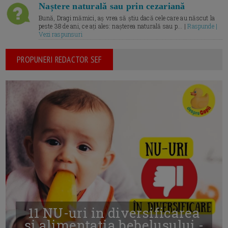
Naștere naturală sau prin cezariană
Bună, Dragi mămici, aș vrea să știu dacă cele care au născut la
peste 38 de ani, ce ați ales: nașterea naturală sau p... |
Raspunde |
Vezi raspunsuri
PROPUNERI REDACTOR SEF
11 NU-uri in diversificarea
și alimentația bebelușului -