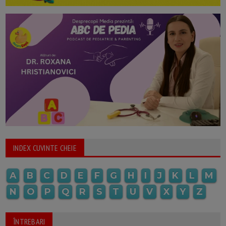
INDEX CUVINTE CHEIE
A
B
C
D
E
F
G
H
I
J
K
L
M
N
O
P
Q
R
S
T
U
V
X
Y
Z
ÎNTREBARI