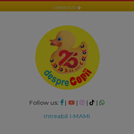
COMUNITATE
Follow us:
|
|
|
|
Intreabă I-MAMI