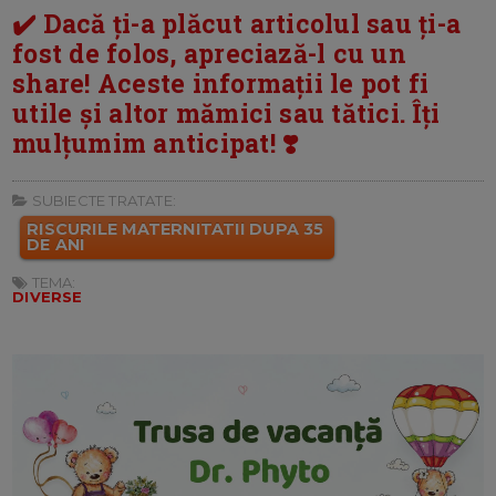
✔️ Dacă ți-a plăcut articolul sau ți-a
fost de folos, apreciază-l cu un
share! Aceste informații le pot fi
utile și altor mămici sau tătici. Îți
mulțumim anticipat! ❣️
SUBIECTE TRATATE:
RISCURILE MATERNITATII DUPA 35
DE ANI
TEMA:
DIVERSE