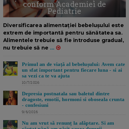
conform Academiei de
Pediatrie
16/7/2026
AUTOR: EDITOR DC.
Diversificarea alimentației bebelușului este
extrem de importantă pentru sănătatea sa.
Alimentele trebuie să fie introduse gradual,
nu trebuie să ne
...
Primul an de viață al bebelușului: Avem cate
un sfat important pentru fiecare luna - si ai
sa vezi ca te va ajuta
10/7/2026
Depresia postnatala sau baletul dintre
dragoste, emotii, hormoni si oboseala crunta
- confesiuni
9/6/2026
Nu am vrut să renunț la alăptare. Si am
căutat până am găsit cauza durerii -