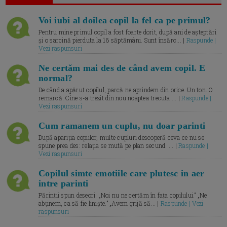
Voi iubi al doilea copil la fel ca pe primul?
Pentru mine primul copil a fost foarte dorit, după ani de așteptări
și o sarcină pierduta la 16 săptămâni. Sunt însărc... |
Raspunde |
Vezi raspunsuri
Ne certăm mai des de când avem copil. E
normal?
De când a apărut copilul, parcă ne aprindem din orice. Un ton. O
remarcă. Cine s-a trezit din nou noaptea trecuta.... |
Raspunde |
Vezi raspunsuri
Cum ramanem un cuplu, nu doar parinti
După apariția copiilor, multe cupluri descoperă ceva ce nu se
spune prea des: relația se mută pe plan secund. ... |
Raspunde |
Vezi raspunsuri
Copilul simte emotiile care plutesc in aer
intre parinti
Părinții spun deseori: „Noi nu ne certăm în fața copilului.” „Ne
abținem, ca să fie liniște.” „Avem grijă să... |
Raspunde | Vezi
raspunsuri