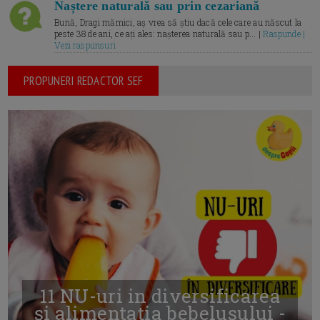
Naștere naturală sau prin cezariană
Bună, Dragi mămici, aș vrea să știu dacă cele care au născut la
peste 38 de ani, ce ați ales: nașterea naturală sau p... |
Raspunde |
Vezi raspunsuri
PROPUNERI REDACTOR SEF
11 NU-uri in diversificarea
și alimentația bebelușului -