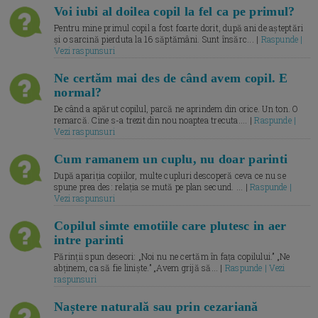
Voi iubi al doilea copil la fel ca pe primul?
Pentru mine primul copil a fost foarte dorit, după ani de așteptări
și o sarcină pierduta la 16 săptămâni. Sunt însărc... |
Raspunde |
Vezi raspunsuri
Ne certăm mai des de când avem copil. E
normal?
De când a apărut copilul, parcă ne aprindem din orice. Un ton. O
remarcă. Cine s-a trezit din nou noaptea trecuta.... |
Raspunde |
Vezi raspunsuri
Cum ramanem un cuplu, nu doar parinti
După apariția copiilor, multe cupluri descoperă ceva ce nu se
spune prea des: relația se mută pe plan secund. ... |
Raspunde |
Vezi raspunsuri
Copilul simte emotiile care plutesc in aer
intre parinti
Părinții spun deseori: „Noi nu ne certăm în fața copilului.” „Ne
abținem, ca să fie liniște.” „Avem grijă să... |
Raspunde | Vezi
raspunsuri
Naștere naturală sau prin cezariană