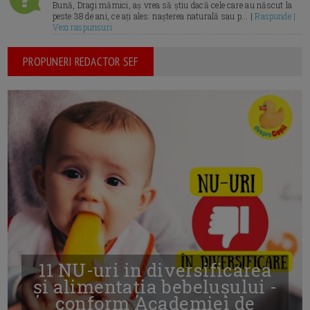
Bună, Dragi mămici, aș vrea să știu dacă cele care au născut la
peste 38 de ani, ce ați ales: nașterea naturală sau p... |
Raspunde |
Vezi raspunsuri
PROPUNERI REDACTOR SEF
11 NU-uri in diversificarea
și alimentația bebelușului -
conform Academiei de