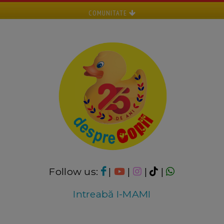
COMUNITATE
Follow us:
|
|
|
|
Intreabă I-MAMI