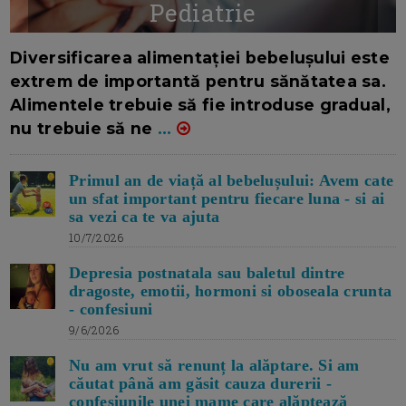
Pediatrie
16/7/2026
AUTOR: EDITOR DC.
Diversificarea alimentației bebelușului este
extrem de importantă pentru sănătatea sa.
Alimentele trebuie să fie introduse gradual,
nu trebuie să ne
...
Primul an de viață al bebelușului: Avem cate
un sfat important pentru fiecare luna - si ai
sa vezi ca te va ajuta
10/7/2026
Depresia postnatala sau baletul dintre
dragoste, emotii, hormoni si oboseala crunta
- confesiuni
9/6/2026
Nu am vrut să renunț la alăptare. Si am
căutat până am găsit cauza durerii -
confesiunile unei mame care alăptează