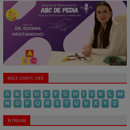
INDEX CUVINTE CHEIE
A
B
C
D
E
F
G
H
I
J
K
L
M
N
O
P
Q
R
S
T
U
V
X
Y
Z
ÎNTREBARI