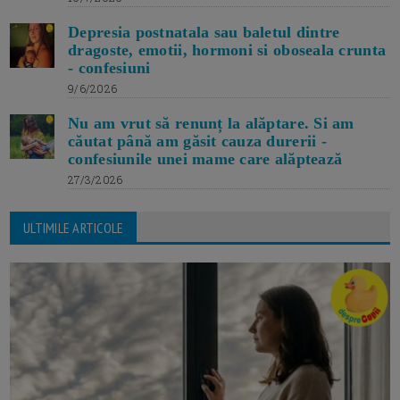
Depresia postnatala sau baletul dintre
dragoste, emotii, hormoni si oboseala crunta
- confesiuni
9/6/2026
Nu am vrut să renunț la alăptare. Si am
căutat până am găsit cauza durerii -
confesiunile unei mame care alăptează
27/3/2026
ULTIMILE ARTICOLE