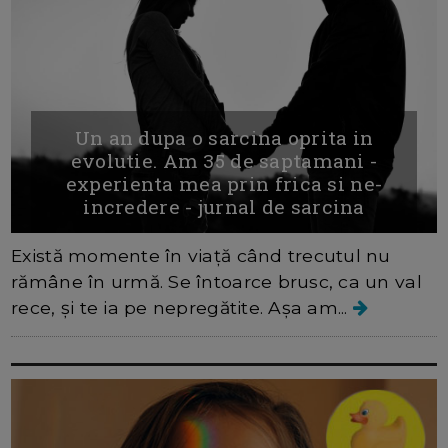
Un an dupa o sarcina oprita in
evolutie. Am 35 de saptamani -
experienta mea prin frica si ne-
incredere - jurnal de sarcina
Există momente în viață când trecutul nu
rămâne în urmă. Se întoarce brusc, ca un val
rece, și te ia pe nepregătite. Așa am...