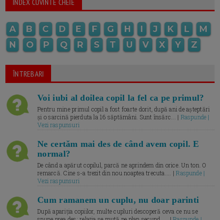
INDEX CUVINTE CHEIE
A
B
C
D
E
F
G
H
I
J
K
L
M
N
O
P
Q
R
S
T
U
V
X
Y
Z
ÎNTREBARI
Voi iubi al doilea copil la fel ca pe primul?
Pentru mine primul copil a fost foarte dorit, după ani de așteptări
și o sarcină pierduta la 16 săptămâni. Sunt însărc... |
Raspunde |
Vezi raspunsuri
Ne certăm mai des de când avem copil. E
normal?
De când a apărut copilul, parcă ne aprindem din orice. Un ton. O
remarcă. Cine s-a trezit din nou noaptea trecuta.... |
Raspunde |
Vezi raspunsuri
Cum ramanem un cuplu, nu doar parinti
După apariția copiilor, multe cupluri descoperă ceva ce nu se
spune prea des: relația se mută pe plan secund. ... |
Raspunde |