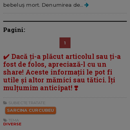
bebeluș mort. Denumirea de...
Pagini:
1
✔️ Dacă ți-a plăcut articolul sau ți-a
fost de folos, apreciază-l cu un
share! Aceste informații le pot fi
utile și altor mămici sau tătici. Îți
mulțumim anticipat! ❣️
SUBIECTE TRATATE:
SARCINA CURCUBEU
TEMA:
DIVERSE