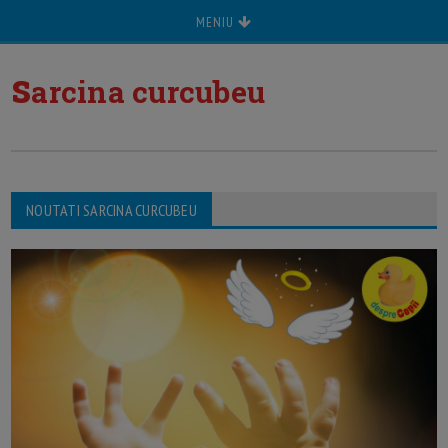
MENIU
s
arcina curcubeu
NOUTATI SARCINA CURCUBEU