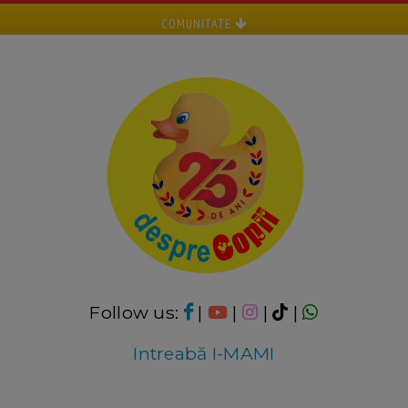
COMUNITATE
Follow us:
|
|
|
|
Intreabă I-MAMI