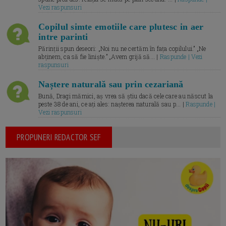
Vezi raspunsuri
Copilul simte emotiile care plutesc in aer
intre parinti
Părinții spun deseori: „Noi nu ne certăm în fața copilului.” „Ne
abținem, ca să fie liniște.” „Avem grijă să... |
Raspunde | Vezi
raspunsuri
Naștere naturală sau prin cezariană
Bună, Dragi mămici, aș vrea să știu dacă cele care au născut la
peste 38 de ani, ce ați ales: nașterea naturală sau p... |
Raspunde |
Vezi raspunsuri
PROPUNERI REDACTOR SEF