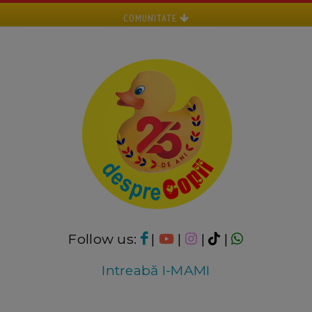
COMUNITATE
Follow us:
|
|
|
|
Intreabă I-MAMI