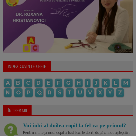
INDEX CUVINTE CHEIE
A
B
C
D
E
F
G
H
I
J
K
L
M
N
O
P
Q
R
S
T
U
V
X
Y
Z
ÎNTREBARI
Voi iubi al doilea copil la fel ca pe primul?
Pentru mine primul copil a fost foarte dorit, după ani de așteptări