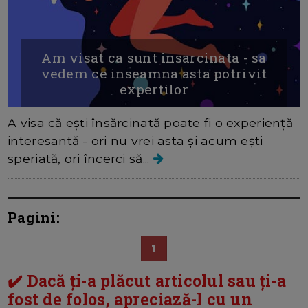
Am visat ca sunt insarcinata - sa
vedem ce inseamna asta potrivit
expertilor
A visa că ești însărcinată poate fi o experiență
interesantă - ori nu vrei asta și acum ești
speriată, ori încerci să...
Pagini:
1
✔️ Dacă ți-a plăcut articolul sau ți-a
fost de folos, apreciază-l cu un