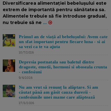
Diversificarea alimentației bebelușului este
extrem de importantă pentru sănătatea sa.
Alimentele trebuie să fie introduse gradual,
nu trebuie să ne
...
Primul an de viață al bebelușului: Avem cate
un sfat important pentru fiecare luna - si ai
sa vezi ca te va ajuta
10/7/2026
Depresia postnatala sau baletul dintre
dragoste, emotii, hormoni si oboseala crunta
- confesiuni
9/6/2026
Nu am vrut să renunț la alăptare. Si am
căutat până am găsit cauza durerii -
confesiunile unei mame care alăptează
27/3/2026