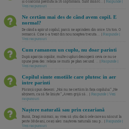
și o sarcină pierduta la 16 săptămâni. Sunt însărc... |
Raspunde |
Vezi raspunsuri
Ne certăm mai des de când avem copil. E
normal?
De când a apărut copilul, parcă ne aprindem din orice. Un ton. O
remarcă. Cine s-a trezit din nou noaptea trecuta.... |
Raspunde |
Vezi raspunsuri
Cum ramanem un cuplu, nu doar parinti
După apariția copiilor, multe cupluri descoperă ceva ce nu se
spune prea des: relația se mută pe plan secund. ... |
Raspunde |
Vezi raspunsuri
Copilul simte emotiile care plutesc in aer
intre parinti
Părinții spun deseori: „Noi nu ne certăm în fața copilului.” „Ne
abținem, ca să fie liniște.” „Avem grijă să... |
Raspunde | Vezi
raspunsuri
Naștere naturală sau prin cezariană
Bună, Dragi mămici, aș vrea să știu dacă cele care au născut la
peste 38 de ani, ce ați ales: nașterea naturală sau p... |
Raspunde |
Vezi raspunsuri