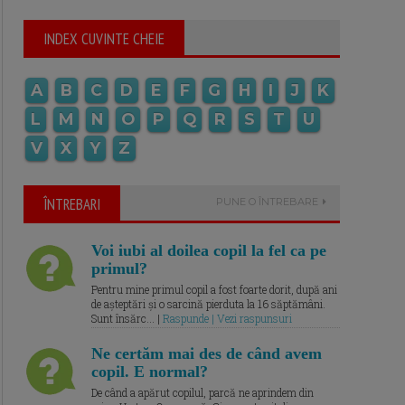
INDEX CUVINTE CHEIE
A
B
C
D
E
F
G
H
I
J
K
L
M
N
O
P
Q
R
S
T
U
V
X
Y
Z
ÎNTREBARI
PUNE O ÎNTREBARE
Voi iubi al doilea copil la fel ca pe
primul?
Pentru mine primul copil a fost foarte dorit, după ani
de așteptări și o sarcină pierduta la 16 săptămâni.
Sunt însărc... |
Raspunde | Vezi raspunsuri
Ne certăm mai des de când avem
copil. E normal?
De când a apărut copilul, parcă ne aprindem din