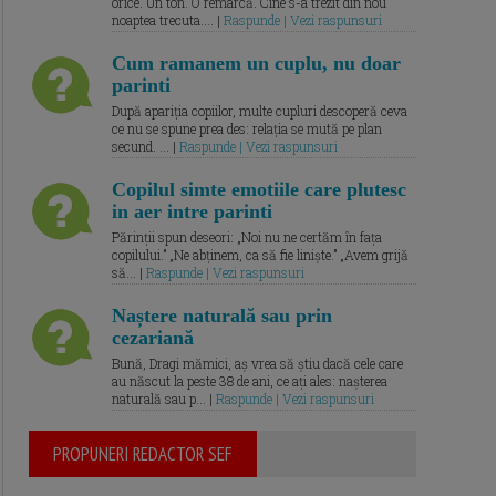
orice. Un ton. O remarcă. Cine s-a trezit din nou
noaptea trecuta.... |
Raspunde | Vezi raspunsuri
Cum ramanem un cuplu, nu doar
parinti
După apariția copiilor, multe cupluri descoperă ceva
ce nu se spune prea des: relația se mută pe plan
secund. ... |
Raspunde | Vezi raspunsuri
Copilul simte emotiile care plutesc
in aer intre parinti
Părinții spun deseori: „Noi nu ne certăm în fața
copilului.” „Ne abținem, ca să fie liniște.” „Avem grijă
să... |
Raspunde | Vezi raspunsuri
Naștere naturală sau prin
cezariană
Bună, Dragi mămici, aș vrea să știu dacă cele care
au născut la peste 38 de ani, ce ați ales: nașterea
naturală sau p... |
Raspunde | Vezi raspunsuri
PROPUNERI REDACTOR SEF