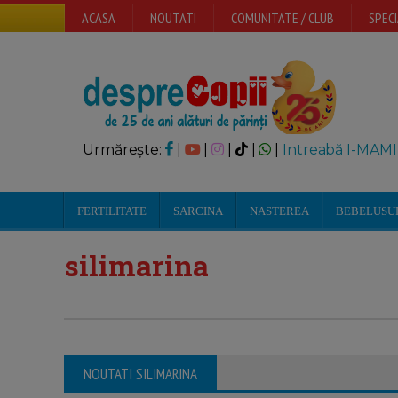
ACASA
NOUTATI
COMUNITATE / CLUB
SPECI
Urmărește:
|
|
|
|
|
Intreabă I-MAMI
FERTILITATE
SARCINA
NASTEREA
BEBELUSU
silimarina
NOUTATI SILIMARINA