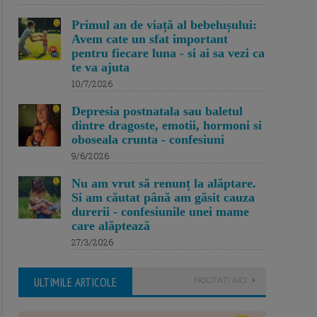
Primul an de viață al bebelușului:
Avem cate un sfat important
pentru fiecare luna - si ai sa vezi ca
te va ajuta
10/7/2026
Depresia postnatala sau baletul
dintre dragoste, emotii, hormoni si
oboseala crunta - confesiuni
9/6/2026
Nu am vrut să renunț la alăptare.
Si am căutat până am găsit cauza
durerii - confesiunile unei mame
care alăptează
27/3/2026
ULTIMILE ARTICOLE
NOUTATI AICI