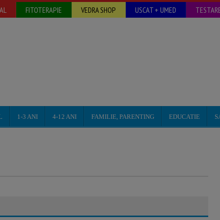
AL
FITOTERAPIE
VEDRA SHOP
USCAT + UMED
TESTARE
L
1-3 ANI
4-12 ANI
FAMILIE, PARENTING
EDUCATIE
S