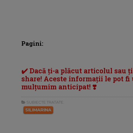
Pagini:
✔️ Dacă ți-a plăcut articolul sau ț
share! Aceste informații le pot fi u
mulțumim anticipat! ❣️
SUBIECTE TRATATE:
SILIMARINA