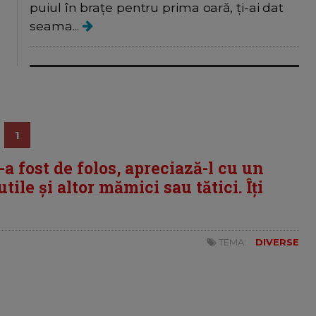
puiul în brațe pentru prima oară, ți-ai dat
seama...
1
i-a fost de folos, apreciază-l cu un
tile și altor mămici sau tătici. Îți
TEMA:
DIVERSE