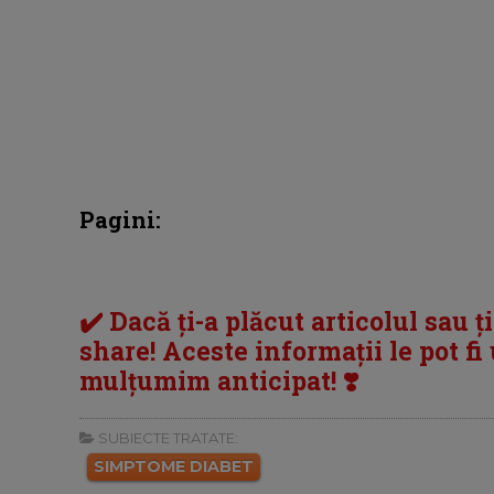
Pagini:
✔️ Dacă ți-a plăcut articolul sau ț
share! Aceste informații le pot fi u
mulțumim anticipat! ❣️
SUBIECTE TRATATE:
SIMPTOME DIABET