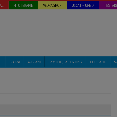
AL
FITOTERAPIE
VEDRA SHOP
USCAT + UMED
TESTARE
L
1-3 ANI
4-12 ANI
FAMILIE, PARENTING
EDUCATIE
S