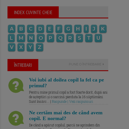
INDEX CUVINTE CHEIE
A
B
C
D
E
F
G
H
I
J
K
L
M
N
O
P
Q
R
S
T
U
V
X
Y
Z
ÎNTREBARI
PUNE O ÎNTREBARE
Voi iubi al doilea copil la fel ca pe
primul?
Pentru mine primul copil a fost foarte dorit, după ani
de așteptări și o sarcină pierduta la 16 săptămâni.
Sunt însărc... |
Raspunde | Vezi raspunsuri
Ne certăm mai des de când avem
copil. E normal?
De când a apărut copilul, parcă ne aprindem din