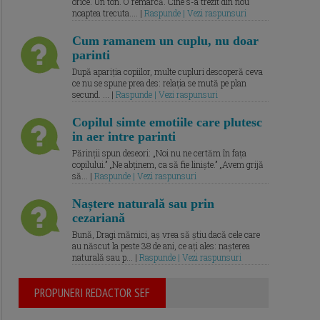
orice. Un ton. O remarcă. Cine s-a trezit din nou
noaptea trecuta.... |
Raspunde | Vezi raspunsuri
Cum ramanem un cuplu, nu doar
parinti
După apariția copiilor, multe cupluri descoperă ceva
ce nu se spune prea des: relația se mută pe plan
secund. ... |
Raspunde | Vezi raspunsuri
Copilul simte emotiile care plutesc
in aer intre parinti
Părinții spun deseori: „Noi nu ne certăm în fața
copilului.” „Ne abținem, ca să fie liniște.” „Avem grijă
să... |
Raspunde | Vezi raspunsuri
Naștere naturală sau prin
cezariană
Bună, Dragi mămici, aș vrea să știu dacă cele care
au născut la peste 38 de ani, ce ați ales: nașterea
naturală sau p... |
Raspunde | Vezi raspunsuri
PROPUNERI REDACTOR SEF