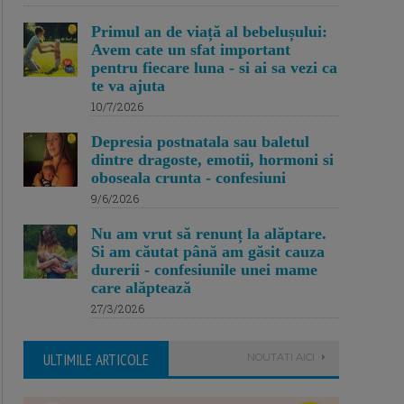
Primul an de viață al bebelușului:
Avem cate un sfat important
pentru fiecare luna - si ai sa vezi ca
te va ajuta
10/7/2026
Depresia postnatala sau baletul
dintre dragoste, emotii, hormoni si
oboseala crunta - confesiuni
9/6/2026
Nu am vrut să renunț la alăptare.
Si am căutat până am găsit cauza
durerii - confesiunile unei mame
care alăptează
27/3/2026
ULTIMILE ARTICOLE
NOUTATI AICI