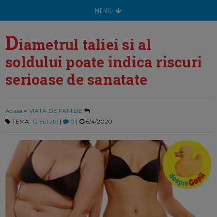
MENIU
D
iametrul taliei si al
soldului poate indica riscuri
serioase de sanatate
Acasa
>
VIATA DE FAMILIE
TEMA:
Greutate
|
0
|
6/4/2020