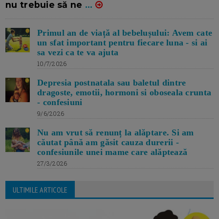
nu trebuie să ne
...
Primul an de viață al bebelușului: Avem cate
un sfat important pentru fiecare luna - si ai
sa vezi ca te va ajuta
10/7/2026
Depresia postnatala sau baletul dintre
dragoste, emotii, hormoni si oboseala crunta
- confesiuni
9/6/2026
Nu am vrut să renunț la alăptare. Si am
căutat până am găsit cauza durerii -
confesiunile unei mame care alăptează
27/3/2026
ULTIMILE ARTICOLE