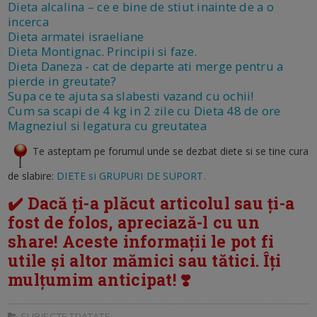
Dieta alcalina – ce e bine de stiut inainte de a o
incerca
Dieta armatei israeliane
Dieta Montignac. Principii si faze.
Dieta Daneza - cat de departe ati merge pentru a
pierde in greutate?
Supa ce te ajuta sa slabesti vazand cu ochii!
Cum sa scapi de 4 kg in 2 zile cu Dieta 48 de ore
Magneziul si legatura cu greutatea
Te asteptam pe forumul unde se dezbat diete si se tine cura
de slabire:
DIETE si GRUPURI DE SUPORT.
✔️ Dacă ți-a plăcut articolul sau ți-a
fost de folos, apreciază-l cu un
share! Aceste informații le pot fi
utile și altor mămici sau tătici. Îți
mulțumim anticipat! ❣️
SUBIECTE TRATATE: