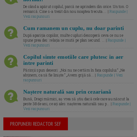
De când a apărut copilul, parcă ne aprindem din orice. Un ton. O
remarcă. Cine s-a trezit din nou noaptea trecuta.... |
Raspunde |
Vezi raspunsuri
Cum ramanem un cuplu, nu doar parinti
După apariția copiilor, multe cupluri descoperă ceva ce nu se
spune prea des: relația se mută pe plan secund. ... |
Raspunde |
Vezi raspunsuri
Copilul simte emotiile care plutesc in aer
intre parinti
Părinții spun deseori: „Noi nu ne certăm în fața copilului.” „Ne
abținem, ca să fie liniște.” „Avem grijă să... |
Raspunde | Vezi
raspunsuri
Naștere naturală sau prin cezariană
Bună, Dragi mămici, aș vrea să știu dacă cele care au născut la
peste 38 de ani, ce ați ales: nașterea naturală sau p... |
Raspunde |
Vezi raspunsuri
PROPUNERI REDACTOR SEF