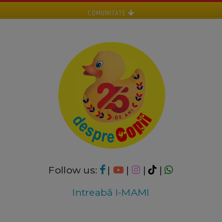
COMUNITATE
Follow us:
|
|
|
|
Intreabă I-MAMI