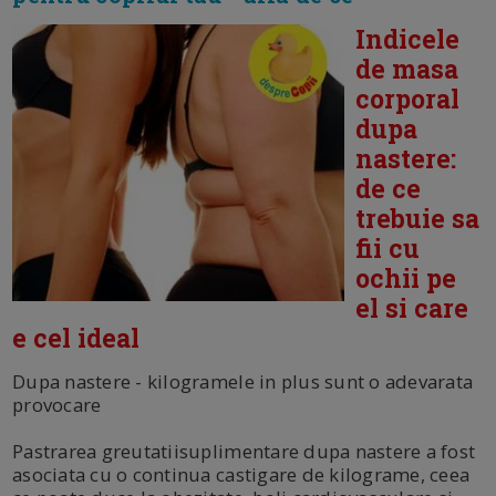
Indicele
de masa
corporal
dupa
nastere:
de ce
trebuie sa
fii cu
ochii pe
el si care
e cel ideal
Dupa nastere - kilogramele in plus sunt o adevarata
provocare
Pastrarea greutatiisuplimentare dupa nastere a fost
asociata cu o continua castigare de kilograme, ceea