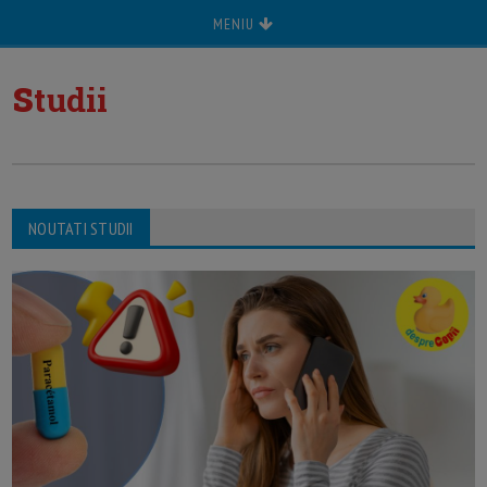
MENIU
s
tudii
NOUTATI STUDII