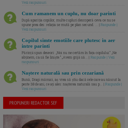
Vezi raspunsuri
Cum ramanem un cuplu, nu doar parinti
După apariția copiilor, multe cupluri descoperă ceva ce nu se
spune prea des: relația se mută pe plan secund. ... |
Raspunde |
Vezi raspunsuri
Copilul simte emotiile care plutesc in aer
intre parinti
Părinții spun deseori: „Noi nu ne certăm în fața copilului.” „Ne
abținem, ca să fie liniște.” „Avem grijă să... |
Raspunde | Vezi
raspunsuri
Naștere naturală sau prin cezariană
Bună, Dragi mămici, aș vrea să știu dacă cele care au născut la
peste 38 de ani, ce ați ales: nașterea naturală sau p... |
Raspunde |
Vezi raspunsuri
PROPUNERI REDACTOR SEF