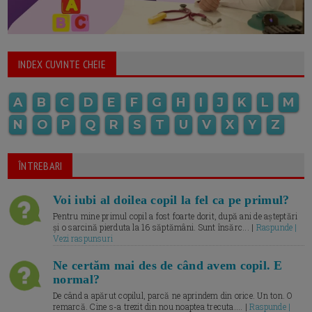
INDEX CUVINTE CHEIE
A
B
C
D
E
F
G
H
I
J
K
L
M
N
O
P
Q
R
S
T
U
V
X
Y
Z
ÎNTREBARI
Voi iubi al doilea copil la fel ca pe primul?
Pentru mine primul copil a fost foarte dorit, după ani de așteptări
și o sarcină pierduta la 16 săptămâni. Sunt însărc... |
Raspunde |
Vezi raspunsuri
Ne certăm mai des de când avem copil. E
normal?
De când a apărut copilul, parcă ne aprindem din orice. Un ton. O
remarcă. Cine s-a trezit din nou noaptea trecuta.... |
Raspunde |