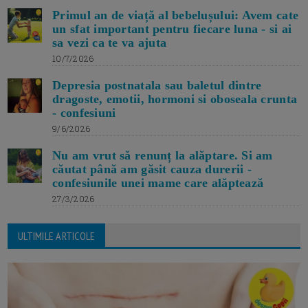
Primul an de viață al bebelușului: Avem cate
un sfat important pentru fiecare luna - si ai
sa vezi ca te va ajuta
10/7/2026
Depresia postnatala sau baletul dintre
dragoste, emotii, hormoni si oboseala crunta
- confesiuni
9/6/2026
Nu am vrut să renunț la alăptare. Si am
căutat până am găsit cauza durerii -
confesiunile unei mame care alăptează
27/3/2026
ULTIMILE ARTICOLE