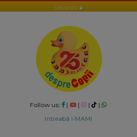
COMUNITATE
Follow us:
|
|
|
|
Intreabă I-MAMI