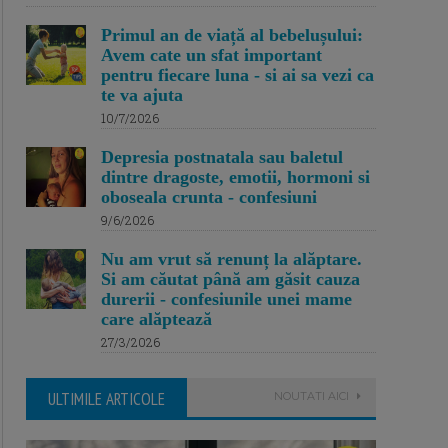
Primul an de viață al bebelușului:
Avem cate un sfat important
pentru fiecare luna - si ai sa vezi ca
te va ajuta
10/7/2026
Depresia postnatala sau baletul
dintre dragoste, emotii, hormoni si
oboseala crunta - confesiuni
9/6/2026
Nu am vrut să renunț la alăptare.
Si am căutat până am găsit cauza
durerii - confesiunile unei mame
care alăptează
27/3/2026
ULTIMILE ARTICOLE
NOUTATI AICI