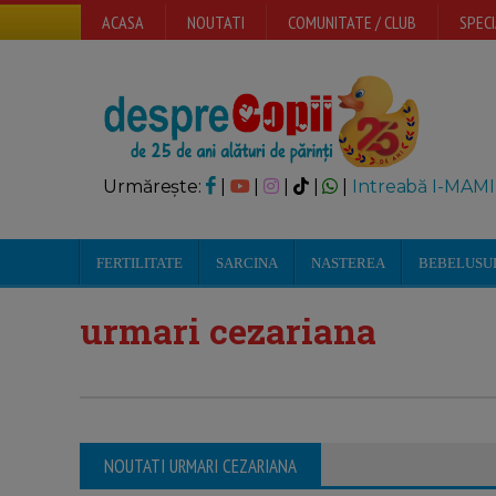
ACASA
NOUTATI
COMUNITATE / CLUB
SPECI
Urmărește:
|
|
|
|
|
Intreabă I-MAMI
FERTILITATE
SARCINA
NASTEREA
BEBELUSU
urmari cezariana
NOUTATI URMARI CEZARIANA