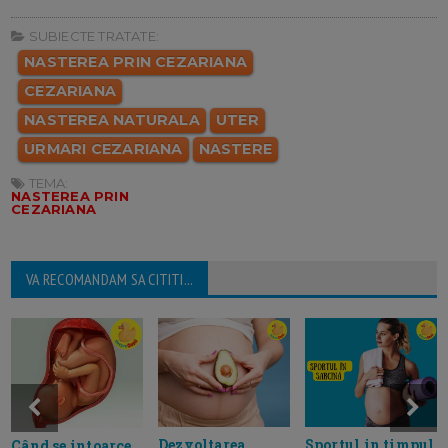
SUBIECTE TRATATE:
NASTEREA PRIN CEZARIANA
CEZARIANA
NASTEREA NATURALA
UTER
URMARI CEZARIANA
NASTERE
TEMA:
NASTEREA PRIN
CEZARIANA
VA RECOMANDAM SA CITITI...
Dezvoltarea
Sportul in timpul
Când se intoarce