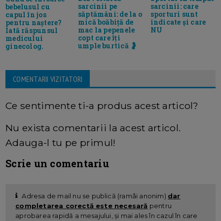
sarcinii pe
sarcinii: care
bebelusul cu
săptămâni: de la o
sporturi sunt
capul în jos
mică boăbiță de
indicate și care
pentru naștere?
mac la pepenele
NU
Iată răspunsul
copt care îți
medicului
umple burtică 🤰
ginecolog.
COMENTARII VIZITATORI
Ce sentimente ti-a produs acest articol?
Nu exista comentarii la acest articol.
Adauga-l tu pe primul!
Scrie un comentariu
Adresa de mail nu se publică (ramâi anonim)
dar
completarea corectă este necesară
pentru
aprobarea rapidă a mesajului, și mai ales în cazul în care