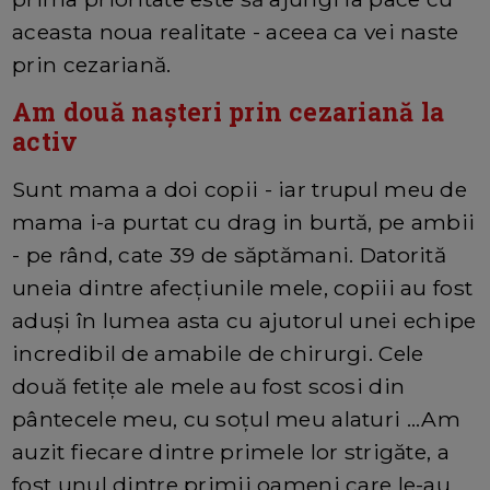
aceasta noua realitate - aceea ca vei naste
prin cezariană.
Am două nașteri prin cezariană la
activ
Sunt mama a doi copii - iar trupul meu de
mama i-a purtat cu drag in burtă, pe ambii
- pe rând, cate 39 de săptămani. Datorită
uneia dintre afecțiunile mele, copiii au fost
aduși în lumea asta cu ajutorul unei echipe
incredibil de amabile de chirurgi. Cele
două fetițe ale mele au fost scosi din
pântecele meu, cu soțul meu alaturi ...Am
auzit fiecare dintre primele lor strigăte, a
fost unul dintre primii oameni care le-au