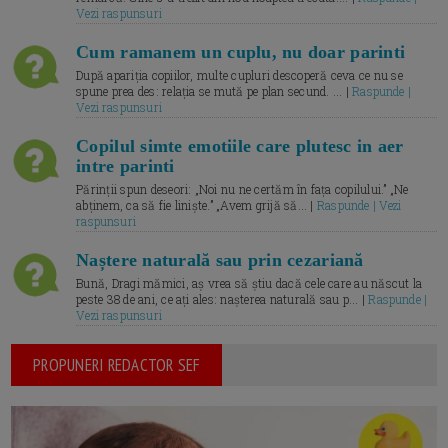
Vezi raspunsuri
Cum ramanem un cuplu, nu doar parinti
După apariția copiilor, multe cupluri descoperă ceva ce nu se
spune prea des: relația se mută pe plan secund. ... |
Raspunde |
Vezi raspunsuri
Copilul simte emotiile care plutesc in aer
intre parinti
Părinții spun deseori: „Noi nu ne certăm în fața copilului.” „Ne
abținem, ca să fie liniște.” „Avem grijă să... |
Raspunde | Vezi
raspunsuri
Naștere naturală sau prin cezariană
Bună, Dragi mămici, aș vrea să știu dacă cele care au născut la
peste 38 de ani, ce ați ales: nașterea naturală sau p... |
Raspunde |
Vezi raspunsuri
PROPUNERI REDACTOR SEF