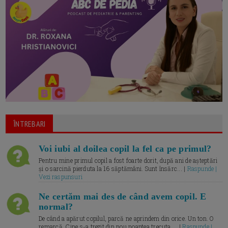
ÎNTREBARI
Voi iubi al doilea copil la fel ca pe primul?
Pentru mine primul copil a fost foarte dorit, după ani de așteptări
și o sarcină pierduta la 16 săptămâni. Sunt însărc... |
Raspunde |
Vezi raspunsuri
Ne certăm mai des de când avem copil. E
normal?
De când a apărut copilul, parcă ne aprindem din orice. Un ton. O
remarcă. Cine s-a trezit din nou noaptea trecuta.... |
Raspunde |