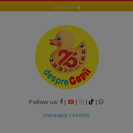
COMUNITATE
Follow us:
|
|
|
|
Intreabă I-MAMI