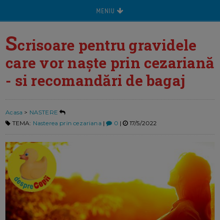
MENIU
S
crisoare pentru gravidele
care vor naște prin cezariană
- si recomandări de bagaj
Acasa
>
NASTERE
TEMA:
Nasterea prin cezariana
|
0
|
17/5/2022