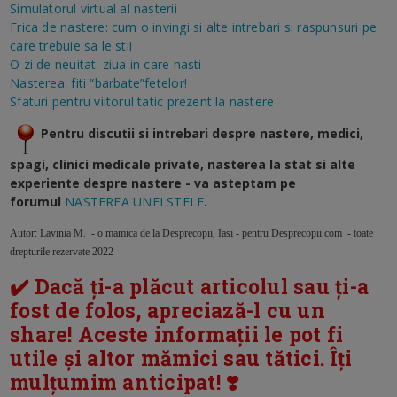
Simulatorul virtual al nasterii
Frica de nastere: cum o invingi si alte intrebari si raspunsuri pe
care trebuie sa le stii
O zi de neuitat: ziua in care nasti
Nasterea: fiti “barbate”fetelor!
Sfaturi pentru viitorul tatic prezent la nastere
Pentru discutii si intrebari despre nastere, medici,
spagi, clinici medicale private, nasterea la stat si alte
experiente despre nastere - va asteptam pe
forumul
NASTEREA UNEI STELE
.
Autor: Lavinia M. - o mamica de la Desprecopii, Iasi - pentru Desprecopii.com - toate
drepturile rezervate 2022
✔️ Dacă ți-a plăcut articolul sau ți-a
fost de folos, apreciază-l cu un
share! Aceste informații le pot fi
utile și altor mămici sau tătici. Îți
mulțumim anticipat! ❣️