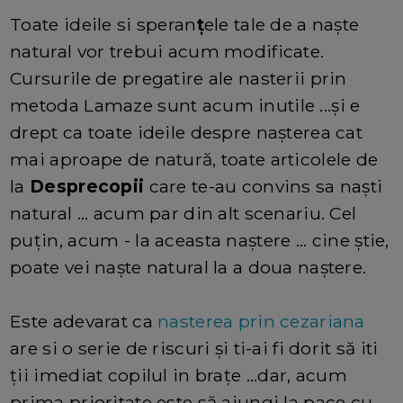
Toate ideile si speran
ț
ele tale de a naște
natural vor trebui acum modificate.
Cursurile de pregatire ale nasterii prin
metoda Lamaze sunt acum inutile ...și e
drept ca toate ideile despre nașterea cat
mai aproape de natură, toate articolele de
la
Desprecopii
care te-au convins sa naști
natural ... acum par din alt scenariu. Cel
puțin, acum - la aceasta naștere ... cine știe,
poate vei naște natural la a doua naștere.
Este adevarat ca
nasterea prin cezariana
are si o serie de riscuri și ti-ai fi dorit să iti
ții imediat copilul in brațe ...dar, acum
prima prioritate este să ajungi la pace cu