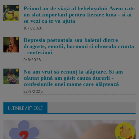
Primul an de viață al bebelușului: Avem cate
un sfat important pentru fiecare luna - si ai
sa vezi ca te va ajuta
10/7/2026
Depresia postnatala sau baletul dintre
dragoste, emotii, hormoni si oboseala crunta
- confesiuni
9/6/2026
Nu am vrut să renunț la alăptare. Si am
căutat până am găsit cauza durerii -
confesiunile unei mame care alăptează
27/3/2026
ULTIMILE ARTICOLE