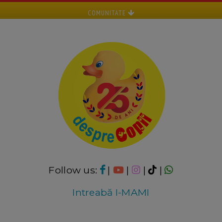
COMUNITATE
Follow us:
|
|
|
|
Intreabă I-MAMI