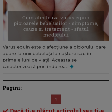
Cum afecteaza varus equin
picioarele bebelusilor - simptome,
cauze si tratament - sfatul
medicului
Varus equin este o afecțiune a piciorului care
apare la unii bebeluși la naștere sau în
primele luni de viață. Aceasta se
caracterizează prin îndoirea...
Pagini:
1
✔️ Dacă ți-a plăcut articolul sau ți-a