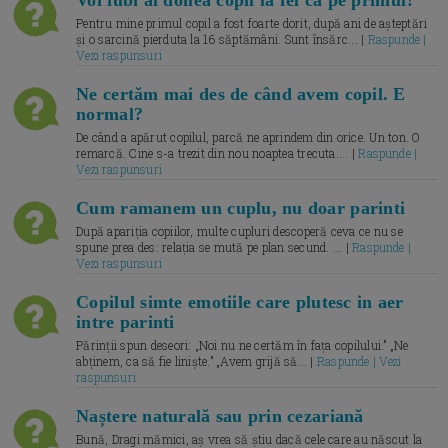
Voi iubi al doilea copil la fel ca pe primul?
Pentru mine primul copil a fost foarte dorit, după ani de așteptări
și o sarcină pierduta la 16 săptămâni. Sunt însărc... |
Raspunde |
Vezi raspunsuri
Ne certăm mai des de când avem copil. E
normal?
De când a apărut copilul, parcă ne aprindem din orice. Un ton. O
remarcă. Cine s-a trezit din nou noaptea trecuta.... |
Raspunde |
Vezi raspunsuri
Cum ramanem un cuplu, nu doar parinti
După apariția copiilor, multe cupluri descoperă ceva ce nu se
spune prea des: relația se mută pe plan secund. ... |
Raspunde |
Vezi raspunsuri
Copilul simte emotiile care plutesc in aer
intre parinti
Părinții spun deseori: „Noi nu ne certăm în fața copilului.” „Ne
abținem, ca să fie liniște.” „Avem grijă să... |
Raspunde | Vezi
raspunsuri
Naștere naturală sau prin cezariană
Bună, Dragi mămici, aș vrea să știu dacă cele care au născut la