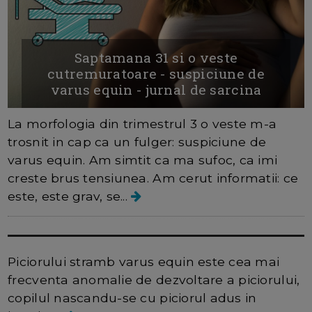
Saptamana 31 si o veste
cutremuratoare - suspiciune de
varus equin - jurnal de sarcina
La morfologia din trimestrul 3 o veste m-a
trosnit in cap ca un fulger: suspiciune de
varus equin. Am simtit ca ma sufoc, ca imi
creste brus tensiunea. Am cerut informatii: ce
este, este grav, se...
Tratamentul piciorului stramb
varus equin prin metoda Ponseti
Piciorului stramb varus equin este cea mai
frecventa anomalie de dezvoltare a piciorului,
copilul nascandu-se cu piciorul adus in