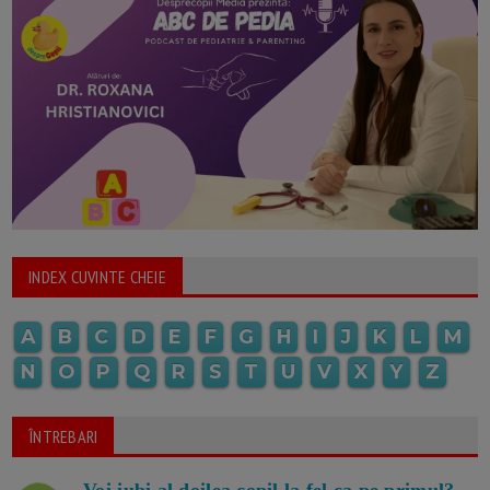
INDEX CUVINTE CHEIE
A
B
C
D
E
F
G
H
I
J
K
L
M
N
O
P
Q
R
S
T
U
V
X
Y
Z
ÎNTREBARI