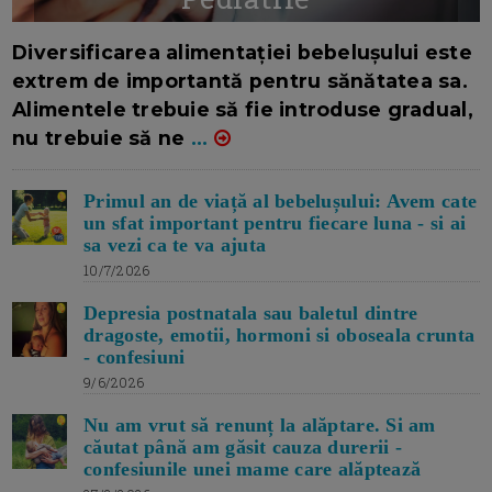
16/7/2026
AUTOR: EDITOR DC.
Diversificarea alimentației bebelușului este
extrem de importantă pentru sănătatea sa.
Alimentele trebuie să fie introduse gradual,
nu trebuie să ne
...
Primul an de viață al bebelușului: Avem cate
un sfat important pentru fiecare luna - si ai
sa vezi ca te va ajuta
10/7/2026
Depresia postnatala sau baletul dintre
dragoste, emotii, hormoni si oboseala crunta
- confesiuni
9/6/2026
Nu am vrut să renunț la alăptare. Si am
căutat până am găsit cauza durerii -
confesiunile unei mame care alăptează