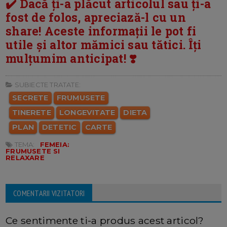
✔️ Dacă ți-a plăcut articolul sau ți-a
fost de folos, apreciază-l cu un
share! Aceste informații le pot fi
utile și altor mămici sau tătici. Îți
mulțumim anticipat! ❣️
SUBIECTE TRATATE:
SECRETE
FRUMUSETE
TINERETE
LONGEVITATE
DIETA
PLAN
DETETIC
CARTE
TEMA:
FEMEIA:
FRUMUSETE SI
RELAXARE
COMENTARII VIZITATORI
Ce sentimente ti-a produs acest articol?