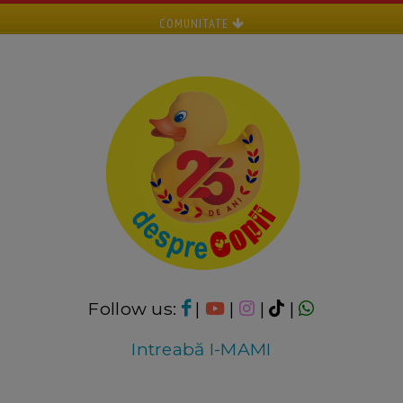
COMUNITATE
Follow us:
|
|
|
|
Intreabă I-MAMI