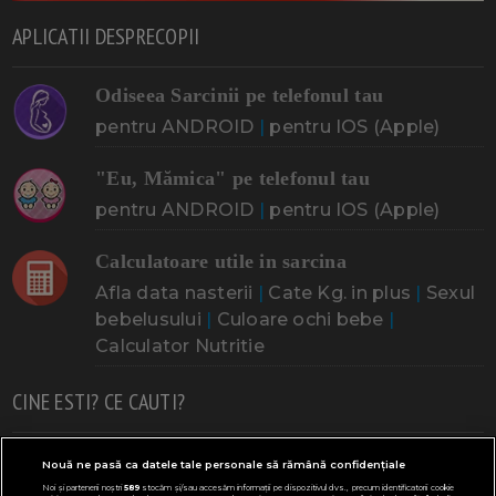
APLICATII DESPRECOPII
Odiseea Sarcinii pe telefonul tau
pentru ANDROID
|
pentru IOS (Apple)
"Eu, Mămica" pe telefonul tau
pentru ANDROID
|
pentru IOS (Apple)
Calculatoare utile in sarcina
Afla data nasterii
|
Cate Kg. in plus
|
Sexul
bebelusului
|
Culoare ochi bebe
|
Calculator Nutritie
CINE ESTI? CE CAUTI?
Doresc un copil
Adoptia
Probleme cu sarcina
Nouă ne pasă ca datele tale personale să rămână confidențiale
Noi și partenerii noștri
589
stocăm și/sau accesăm informații pe dispozitivul dvs., precum identificatorii cookie