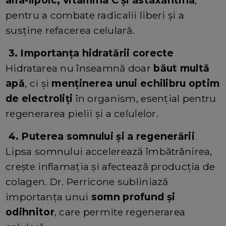
alfa-lipoic, vitamina C și astaxantina
,
pentru a combate radicalii liberi și a
susține refacerea celulară.
3. Importanța hidratării corecte
Hidratarea nu înseamnă doar
băut multă
apă
, ci și
menținerea unui echilibru optim
de electroliți
în organism, esențial pentru
regenerarea pielii și a celulelor.
4. Puterea somnului și a regenerării
Lipsa somnului accelerează îmbătrânirea,
crește inflamația și afectează producția de
colagen. Dr. Perricone subliniază
importanța unui
somn profund și
odihnitor
, care permite regenerarea