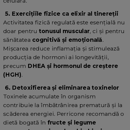
celulară.
5. Exercițiile fizice ca elixir al tinereții
Activitatea fizică regulată este esențială nu
doar pentru
tonusul muscular
, ci și pentru
sănătatea
cognitivă și emoțională
.
Mișcarea reduce inflamația și stimulează
producția de hormoni ai longevității,
precum
DHEA și hormonul de creștere
(HGH)
.
6. Detoxifierea și eliminarea toxinelor
Toxinele acumulate în organism
contribuie la îmbătrânirea prematură și la
scăderea energiei. Perricone recomandă o
dietă bogată în
fructe și legume