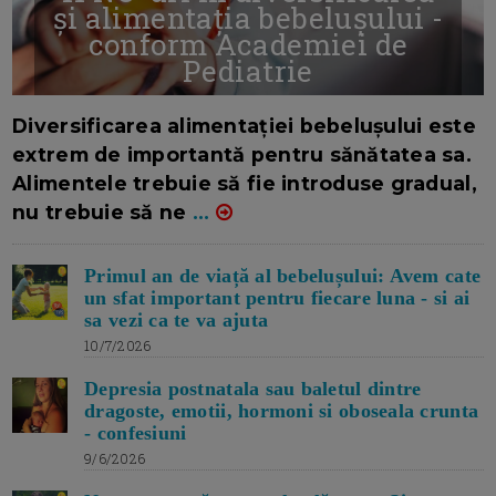
și alimentația bebelușului -
conform Academiei de
Pediatrie
16/7/2026
AUTOR: EDITOR DC.
Diversificarea alimentației bebelușului este
extrem de importantă pentru sănătatea sa.
Alimentele trebuie să fie introduse gradual,
nu trebuie să ne
...
Primul an de viață al bebelușului: Avem cate
un sfat important pentru fiecare luna - si ai
sa vezi ca te va ajuta
10/7/2026
Depresia postnatala sau baletul dintre
dragoste, emotii, hormoni si oboseala crunta
- confesiuni
9/6/2026