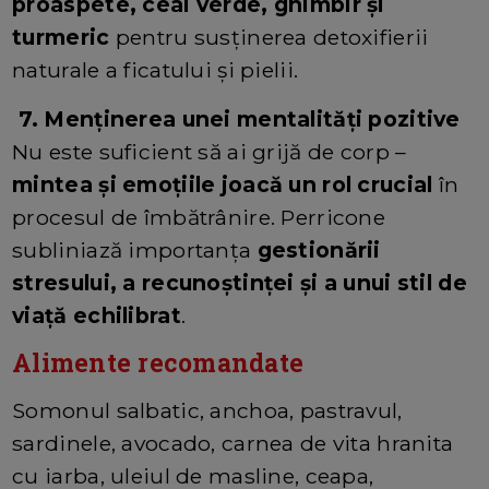
proaspete, ceai verde, ghimbir și
turmeric
pentru susținerea detoxifierii
naturale a ficatului și pielii.
7. Menținerea unei mentalități pozitive
Nu este suficient să ai grijă de corp –
mintea și emoțiile joacă un rol crucial
în
procesul de îmbătrânire. Perricone
subliniază importanța
gestionării
stresului, a recunoștinței și a unui stil de
viață echilibrat
.
Alimente recomandate
Somonul salbatic, anchoa, pastravul,
sardinele, avocado, carnea de vita hranita
cu iarba, uleiul de masline, ceapa,