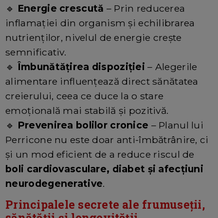
🔹
Energie crescută
– Prin reducerea
inflamației din organism și echilibrarea
nutrienților, nivelul de energie crește
semnificativ.
🔹
Îmbunătățirea dispoziției
– Alegerile
alimentare influențează direct sănătatea
creierului, ceea ce duce la o stare
emoțională mai stabilă și pozitivă.
🔹
Prevenirea bolilor cronice
– Planul lui
Perricone nu este doar anti-îmbătrânire, ci
și un mod eficient de a reduce riscul de
boli cardiovasculare, diabet și afecțiuni
neurodegenerative
.
Principalele secrete ale frumuseții,
sănătății și longevității