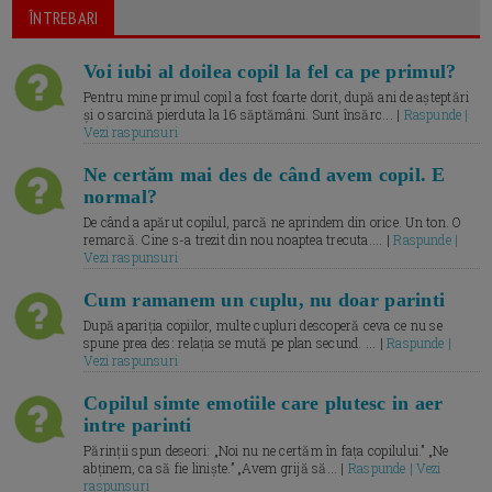
ÎNTREBARI
Voi iubi al doilea copil la fel ca pe primul?
Pentru mine primul copil a fost foarte dorit, după ani de așteptări
și o sarcină pierduta la 16 săptămâni. Sunt însărc... |
Raspunde |
Vezi raspunsuri
Ne certăm mai des de când avem copil. E
normal?
De când a apărut copilul, parcă ne aprindem din orice. Un ton. O
remarcă. Cine s-a trezit din nou noaptea trecuta.... |
Raspunde |
Vezi raspunsuri
Cum ramanem un cuplu, nu doar parinti
După apariția copiilor, multe cupluri descoperă ceva ce nu se
spune prea des: relația se mută pe plan secund. ... |
Raspunde |
Vezi raspunsuri
Copilul simte emotiile care plutesc in aer
intre parinti
Părinții spun deseori: „Noi nu ne certăm în fața copilului.” „Ne
abținem, ca să fie liniște.” „Avem grijă să... |
Raspunde | Vezi
raspunsuri