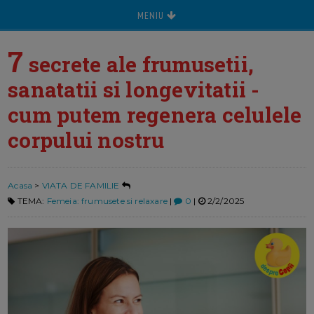
MENIU
7
secrete ale frumusetii,
sanatatii si longevitatii -
cum putem regenera celulele
corpului nostru
Acasa
>
VIATA DE FAMILIE
TEMA:
Femeia: frumusete si relaxare
|
0
|
2/2/2025