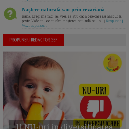
Naștere naturală sau prin cezariană
Bună, Dragi mămici, aș vrea să știu dacă cele care au născut la
peste 38 de ani, ce ați ales: nașterea naturală sau p... |
Raspunde |
Vezi raspunsuri
PROPUNERI REDACTOR SEF
11 NU-uri in diversificarea