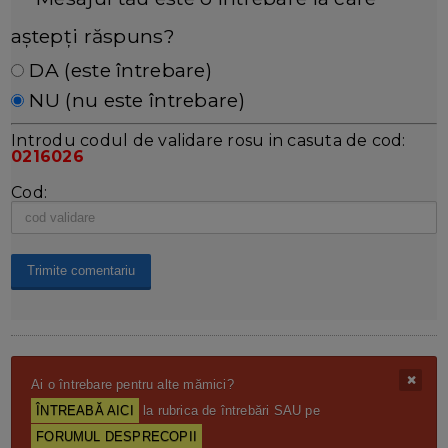
aștepți răspuns?
DA (este întrebare)
NU (nu este întrebare)
Introdu codul de validare rosu in casuta de cod:
0216026
Cod:
Ai o întrebare pentru alte mămici?
ÎNTREABĂ AICI
la rubrica de întrebări SAU pe
FORUMUL DESPRECOPII