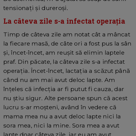
tensionați și dureroși.
La câteva zile s-a infectat operația
Timp de câteva zile am notat cât a mâncat
la fiecare masă, de câte ori a fost pus la sân
și, încet-încet, am reușit să elimin laptele
praf. Din păcate, la câteva zile s-a infectat
operația. Încet-încet, lactația a scăzut până
când nu am mai avut deloc lapte. Am
înțeles că infecția ar fi putut fi cauza, dar
nu știu sigur. Alte persoane spun că acest
lucru s-ar moșteni, având în vedere că
mama mea nu a avut deloc lapte nici la
sora mea, nici la mine. Sora mea a avut
lapte doar câteva zile, iar eu am avut