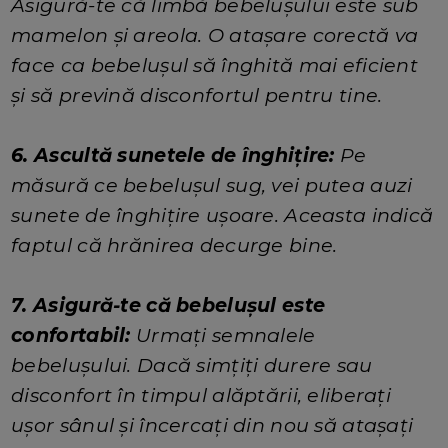
Asigură-te că limbă bebelușului este sub
mamelon și areola. O atașare corectă va
face ca bebelușul să înghită mai eficient
și să prevină disconfortul pentru tine.
6. Ascultă sunetele de înghițire:
Pe
măsură ce bebelușul sug, vei putea auzi
sunete de înghițire ușoare. Aceasta indică
faptul că hrănirea decurge bine.
7. Asigură-te că bebelușul este
confortabil:
Urmați semnalele
bebelușului. Dacă simțiți durere sau
disconfort în timpul alăptării, eliberați
ușor sânul și încercați din nou să atașați