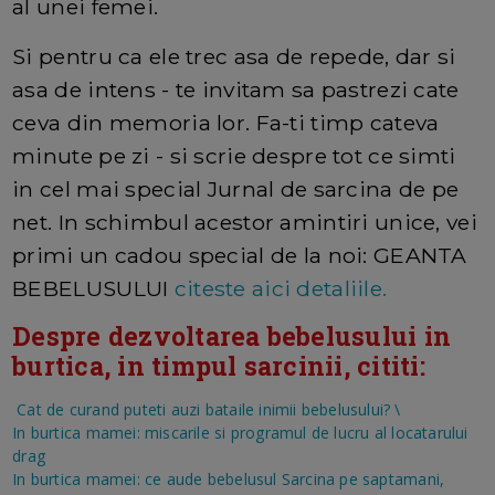
al unei femei.
Si pentru ca ele trec asa de repede, dar si
asa de intens - te invitam sa pastrezi cate
ceva din memoria lor. Fa-ti timp cateva
minute pe zi - si scrie despre tot ce simti
in cel mai special Jurnal de sarcina de pe
net. In schimbul acestor amintiri unice, vei
primi un cadou special de la noi: GEANTA
BEBELUSULUI
citeste aici detaliile.
Despre dezvoltarea bebelusului in
burtica, in timpul sarcinii, cititi:
Cat de curand puteti auzi bataile inimii bebelusului?
\
In burtica mamei: miscarile si programul de lucru al locatarului
drag
In burtica mamei: ce aude bebelusul
Sarcina pe saptamani,