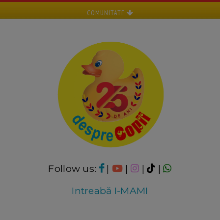
COMUNITATE
Follow us:
|
|
|
|
Intreabă I-MAMI