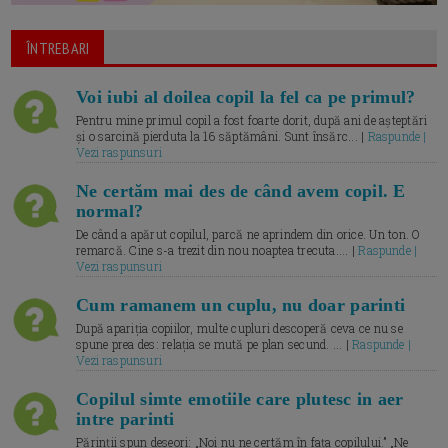
ÎNTREBARI
Voi iubi al doilea copil la fel ca pe primul?
Pentru mine primul copil a fost foarte dorit, după ani de așteptări
și o sarcină pierduta la 16 săptămâni. Sunt însărc... |
Raspunde |
Vezi raspunsuri
Ne certăm mai des de când avem copil. E
normal?
De când a apărut copilul, parcă ne aprindem din orice. Un ton. O
remarcă. Cine s-a trezit din nou noaptea trecuta.... |
Raspunde |
Vezi raspunsuri
Cum ramanem un cuplu, nu doar parinti
După apariția copiilor, multe cupluri descoperă ceva ce nu se
spune prea des: relația se mută pe plan secund. ... |
Raspunde |
Vezi raspunsuri
Copilul simte emotiile care plutesc in aer
intre parinti
Părinții spun deseori: „Noi nu ne certăm în fața copilului.” „Ne