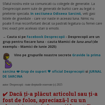
Sfatul nostru este sa comunicati cu colegele de generatie. La
Desprecopii avem sute de generatii de burtici care au legat o
prietenie speciala.
In sectiunea Odiseea Sarcinii,
veti gasi
listele de gravidute - care vor naste in aceeasi luna. Nimic nu
poate fi mai reconfortant decat sa pastrati legatura cu femei care
trec exact prin aceleasi stari si emotii.
→ Cauta si pe
Facebook Desprecopii
- Desprecopii are un
grup pentru fiecare luna - cauta Mamici de
luna anul
(de
exemplu - Mamici de Iunie 2025)
Vino pe grupurile noastre secrete
Gravide la prima
sarcina ❤️ Grup de suport 💗 oficial Desprecopii
si
JURNAL
DE SARCINA
autor: Desprecopii - toate drepturile rezervate (c) 2025
✔️ Dacă ți-a plăcut articolul sau ți-a
fost de folos, apreciază-l cu un