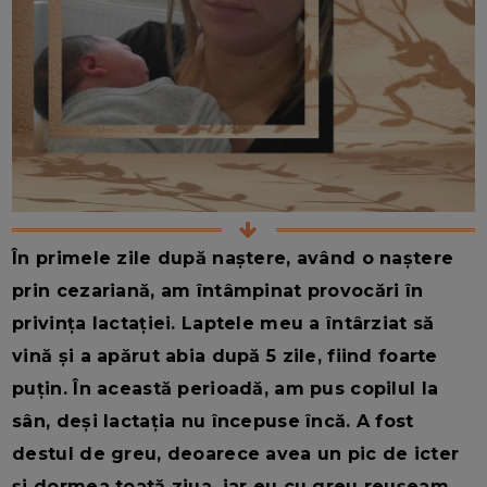
În primele zile după naștere, având o naștere
prin cezariană, am întâmpinat provocări în
privința lactației. Laptele meu a întârziat să
vină și a apărut abia după 5 zile, fiind foarte
puțin. În această perioadă, am pus copilul la
sân, deși lactația nu începuse încă. A fost
destul de greu, deoarece avea un pic de icter
și dormea toată ziua, iar eu cu greu reușeam