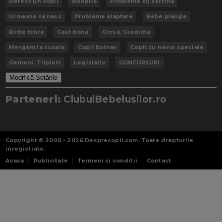
Doresc un copil
Adoptia
Probleme cu sarcina
Urmeaza sa nasc
Probleme alaptare
Bebe plange
Bebe febra
Caut bona
Cresa, Gradinta
Mergem la scoala
Copil bolnav
Copii cu nevoi speciale
Gemeni, Tripleti
Legislativ
CONCURSURI
Modifică Setările
Parteneri:
ClubulBebelusilor.ro
Copyright © 2000 - 2026
Desprecopii.com
. Toate drepturile
inregistrate.
Acasa
Publicitate
Termeni si conditii
Contact