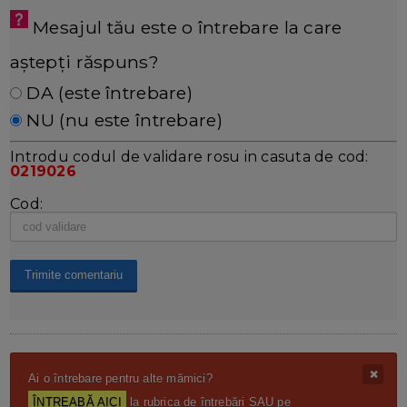
Mesajul tău este o întrebare la care
aștepți răspuns?
DA (este întrebare)
NU (nu este întrebare)
Introdu codul de validare rosu in casuta de cod:
0219026
Cod:
Ai o întrebare pentru alte mămici?
ÎNTREABĂ AICI
la rubrica de întrebări SAU pe