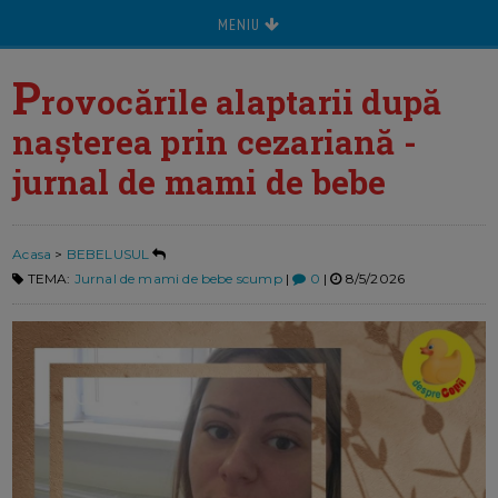
MENIU
P
rovocările alaptarii după
nașterea prin cezariană -
jurnal de mami de bebe
Acasa
>
BEBELUSUL
TEMA:
Jurnal de mami de bebe scump
|
0
|
8/5/2026