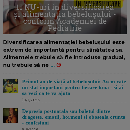
11 NU-uri in diversificarea
și alimentația bebelușului -
conform Academiei de
Pediatrie
16/7/2026
AUTOR: EDITOR DC.
Diversificarea alimentației bebelușului este
extrem de importantă pentru sănătatea sa.
Alimentele trebuie să fie introduse gradual,
nu trebuie să ne
...
Primul an de viață al bebelușului: Avem cate
un sfat important pentru fiecare luna - si ai
sa vezi ca te va ajuta
10/7/2026
Depresia postnatala sau baletul dintre
dragoste, emotii, hormoni si oboseala crunta
- confesiuni
9/6/2026