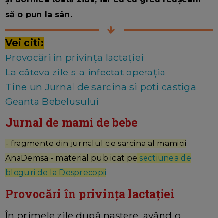
să o pun la sân.
Vei citi:
Provocări în privința lactației
La câteva zile s-a infectat operația
Tine un Jurnal de sarcina si poti castiga
Geanta Bebelusului
Jurnal de mami de bebe
- fragmente din jurnalul de sarcina al mamicii
AnaDemsa - material publicat pe
sectiunea de
bloguri de la Desprecopii
Provocări în privința lactației
În primele zile după naștere, având o