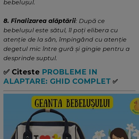
bebelușul.
8. Finalizarea alăptării
: După ce
bebelușul este sătul, îl poți elibera cu
atenție de la sân, împingând cu atenție
degetul mic între gură și gingie pentru a
desprinde suptul.
✅ Citeste
PROBLEME IN
ALAPTARE: GHID COMPLET
✅