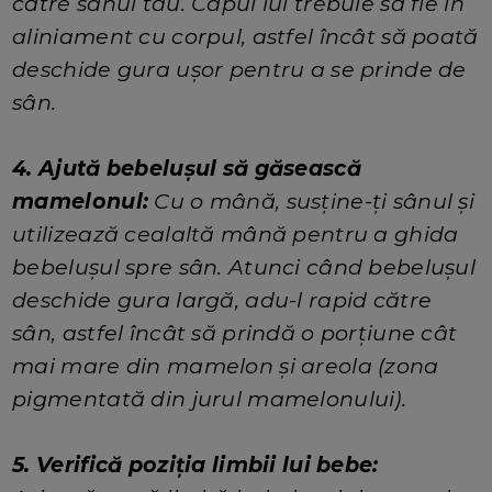
către sânul tău. Capul lui trebuie să fie în
aliniament cu corpul, astfel încât să poată
deschide gura ușor pentru a se prinde de
sân.
4. Ajută bebelușul să găsească
mamelonul:
Cu o mână, susține-ți sânul și
utilizează cealaltă mână pentru a ghida
bebelușul spre sân. Atunci când bebelușul
deschide gura largă, adu-l rapid către
sân, astfel încât să prindă o porțiune cât
mai mare din mamelon și areola (zona
pigmentată din jurul mamelonului).
5. Verifică poziția limbii lui bebe: