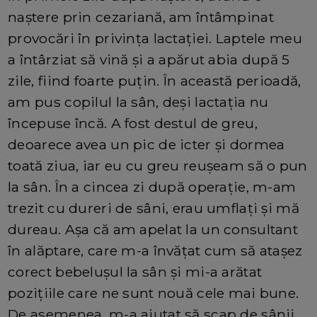
naștere prin cezariană, am întâmpinat
provocări în privința lactației. Laptele meu
a întârziat să vină și a apărut abia după 5
zile, fiind foarte puțin. În această perioadă,
am pus copilul la sân, deși lactația nu
începuse încă. A fost destul de greu,
deoarece avea un pic de icter și dormea
toată ziua, iar eu cu greu reușeam să o pun
la sân. În a cincea zi după operație, m-am
trezit cu dureri de sâni, erau umflați și mă
dureau. Așa că am apelat la un consultant
în alăptare, care m-a învățat cum să atașez
corect bebelușul la sân și mi-a arătat
pozițiile care ne sunt nouă cele mai bune.
De asemenea, m-a ajutat să scap de sânii