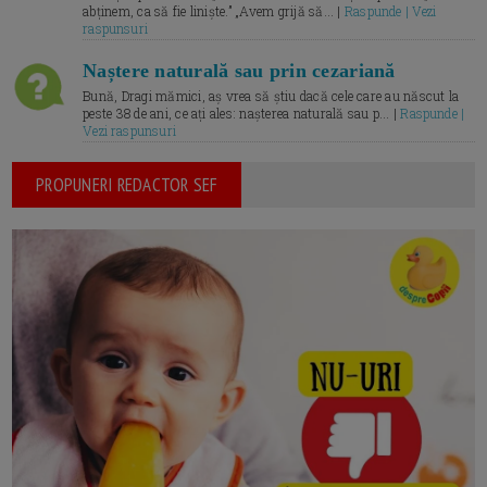
abținem, ca să fie liniște.” „Avem grijă să... |
Raspunde | Vezi
raspunsuri
Naștere naturală sau prin cezariană
Bună, Dragi mămici, aș vrea să știu dacă cele care au născut la
peste 38 de ani, ce ați ales: nașterea naturală sau p... |
Raspunde |
Vezi raspunsuri
PROPUNERI REDACTOR SEF