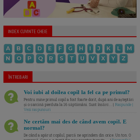
INDEX CUVINTE CHEIE
A
B
C
D
E
F
G
H
I
J
K
L
M
N
O
P
Q
R
S
T
U
V
X
Y
Z
ÎNTREBARI
Voi iubi al doilea copil la fel ca pe primul?
Pentru mine primul copil a fost foarte dorit, după ani de așteptări
și o sarcină pierduta la 16 săptămâni. Sunt însărc... |
Raspunde |
Vezi raspunsuri
Ne certăm mai des de când avem copil. E
normal?
De când a apărut copilul, parcă ne aprindem din orice. Un ton. O