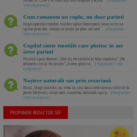
remarcă. Cine s-a trezit din nou noaptea trecuta.... |
Raspunde |
Vezi raspunsuri
Cum ramanem un cuplu, nu doar parinti
După apariția copiilor, multe cupluri descoperă ceva ce nu se
spune prea des: relația se mută pe plan secund. ... |
Raspunde |
Vezi raspunsuri
Copilul simte emotiile care plutesc in aer
intre parinti
Părinții spun deseori: „Noi nu ne certăm în fața copilului.” „Ne
abținem, ca să fie liniște.” „Avem grijă să... |
Raspunde | Vezi
raspunsuri
Naștere naturală sau prin cezariană
Bună, Dragi mămici, aș vrea să știu dacă cele care au născut la
peste 38 de ani, ce ați ales: nașterea naturală sau p... |
Raspunde |
Vezi raspunsuri
PROPUNERI REDACTOR SEF