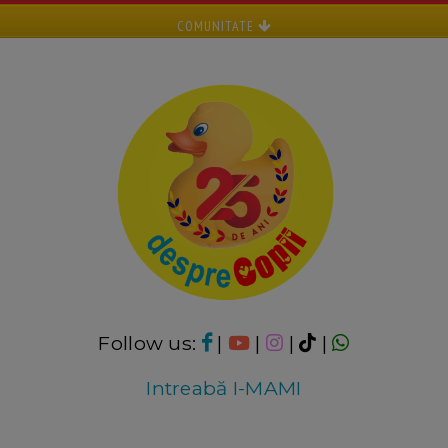
COMUNITATE
Follow us:
|
|
|
|
Intreabă I-MAMI