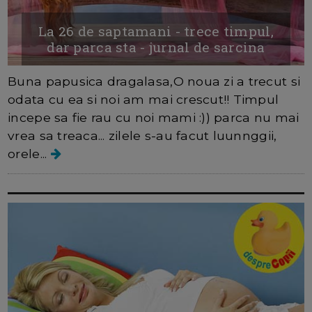
La 26 de saptamani - trece timpul,
dar parca sta - jurnal de sarcina
Buna papusica dragalasa,O noua zi a trecut si
odata cu ea si noi am mai crescut!! Timpul
incepe sa fie rau cu noi mami :)) parca nu mai
vrea sa treaca... zilele s-au facut luunnggii,
orele...