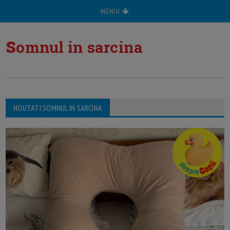
MENIU
s
omnul in sarcina
NOUTATI SOMNUL IN SARCINA