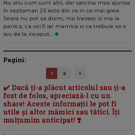
Nu stiu cum sunt altii, dar sarcina mea ajunsa
in saptaman 25 este din ce in ce mai grea.
Seara nu pot sa dorm, ma trezesc si ma ia
panica, ca voi fi iar mamica si ca trebuie sa o
iau de la inceput...
Pagini:
1
2
✔️ Dacă ți-a plăcut articolul sau ți-a
fost de folos, apreciază-l cu un
share! Aceste informații le pot fi
utile și altor mămici sau tătici. Îți
mulțumim anticipat! ❣️