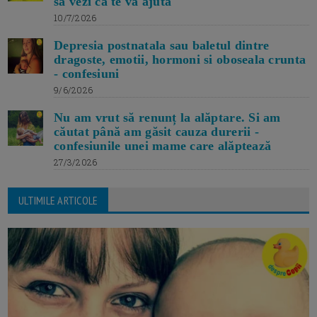
sa vezi ca te va ajuta
10/7/2026
Depresia postnatala sau baletul dintre
dragoste, emotii, hormoni si oboseala crunta
- confesiuni
9/6/2026
Nu am vrut să renunț la alăptare. Si am
căutat până am găsit cauza durerii -
confesiunile unei mame care alăptează
27/3/2026
ULTIMILE ARTICOLE