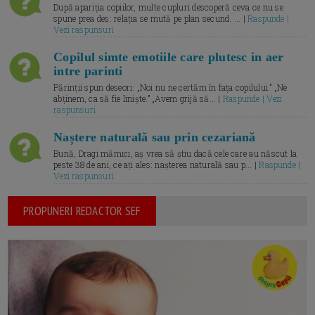
După apariția copiilor, multe cupluri descoperă ceva ce nu se
spune prea des: relația se mută pe plan secund. ... |
Raspunde |
Vezi raspunsuri
Copilul simte emotiile care plutesc in aer
intre parinti
Părinții spun deseori: „Noi nu ne certăm în fața copilului.” „Ne
abținem, ca să fie liniște.” „Avem grijă să... |
Raspunde | Vezi
raspunsuri
Naștere naturală sau prin cezariană
Bună, Dragi mămici, aș vrea să știu dacă cele care au născut la
peste 38 de ani, ce ați ales: nașterea naturală sau p... |
Raspunde |
Vezi raspunsuri
PROPUNERI REDACTOR SEF