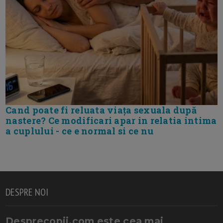
Cand poate fi reluata viața sexuala după
nastere? Ce modificari apar in relatia intima
a cuplului - ce e normal si ce nu
DESPRE NOI
Desprecopii.com este cea mai