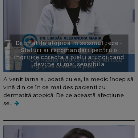
Dermatita atopica in sezonul rece -
Sfaturi si recomandari pentru o
ingrijire corecta a pielii atunci cand
devine si mai sensibila
A venit iarna și, odată cu ea, la medic încep să
vină din ce în ce mai des pacienți cu
dermatită atopică. De ce această afecțiune
se...