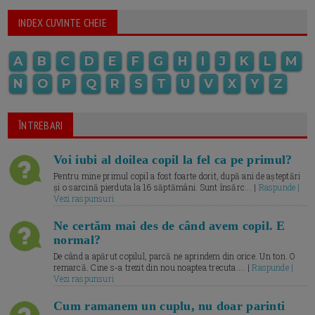
INDEX CUVINTE CHEIE
A
B
C
D
E
F
G
H
I
J
K
L
M
N
O
P
Q
R
S
T
U
V
X
Y
Z
ÎNTREBARI
Voi iubi al doilea copil la fel ca pe primul?
Pentru mine primul copil a fost foarte dorit, după ani de așteptări
și o sarcină pierduta la 16 săptămâni. Sunt însărc... |
Raspunde |
Vezi raspunsuri
Ne certăm mai des de când avem copil. E
normal?
De când a apărut copilul, parcă ne aprindem din orice. Un ton. O
remarcă. Cine s-a trezit din nou noaptea trecuta.... |
Raspunde |
Vezi raspunsuri
Cum ramanem un cuplu, nu doar parinti