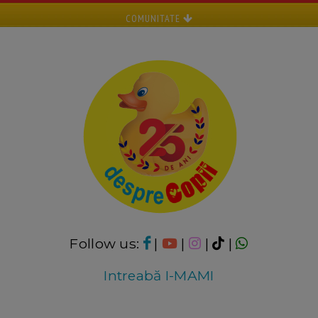
COMUNITATE
Follow us:
|
|
|
|
Intreabă I-MAMI