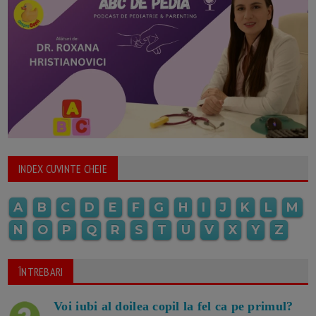
INDEX CUVINTE CHEIE
A
B
C
D
E
F
G
H
I
J
K
L
M
N
O
P
Q
R
S
T
U
V
X
Y
Z
ÎNTREBARI
Voi iubi al doilea copil la fel ca pe primul?