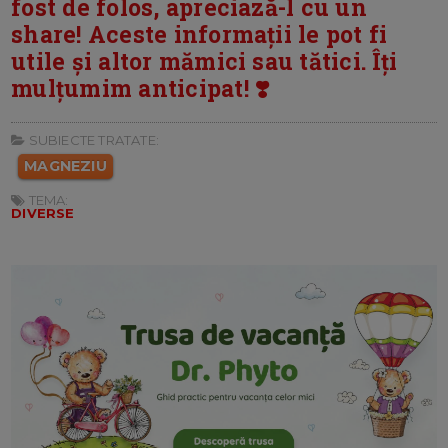
fost de folos, apreciază-l cu un
share! Aceste informații le pot fi
utile și altor mămici sau tătici. Îți
mulțumim anticipat! ❣️
SUBIECTE TRATATE:
MAGNEZIU
TEMA:
DIVERSE