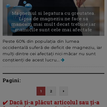
Magneziul si legatura cu greutatea.
Lipsa de magneziu ne face sa
mancam mai mult decat trebuie iar
mamicile sunt cele mai afectate
Peste 60% din populația din lumea
occidentală suferă de deficit de magneziu, iar
mulți dintre cei afectați nici măcar nu sunt
conștienți de acest lucru....
Pagini:
1
2
✔️ Dacă ți-a plăcut articolul sau ți-a