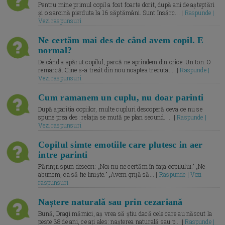
Pentru mine primul copil a fost foarte dorit, după ani de așteptări
și o sarcină pierduta la 16 săptămâni. Sunt însărc... |
Raspunde |
Vezi raspunsuri
Ne certăm mai des de când avem copil. E
normal?
De când a apărut copilul, parcă ne aprindem din orice. Un ton. O
remarcă. Cine s-a trezit din nou noaptea trecuta.... |
Raspunde |
Vezi raspunsuri
Cum ramanem un cuplu, nu doar parinti
După apariția copiilor, multe cupluri descoperă ceva ce nu se
spune prea des: relația se mută pe plan secund. ... |
Raspunde |
Vezi raspunsuri
Copilul simte emotiile care plutesc in aer
intre parinti
Părinții spun deseori: „Noi nu ne certăm în fața copilului.” „Ne
abținem, ca să fie liniște.” „Avem grijă să... |
Raspunde | Vezi
raspunsuri
Naștere naturală sau prin cezariană
Bună, Dragi mămici, aș vrea să știu dacă cele care au născut la
peste 38 de ani, ce ați ales: nașterea naturală sau p... |
Raspunde |