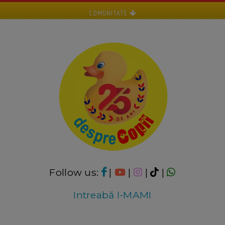
COMUNITATE
Follow us:
|
|
|
|
Intreabă I-MAMI