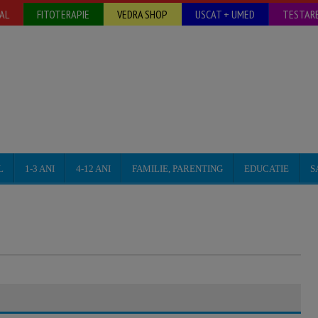
AL
FITOTERAPIE
VEDRA SHOP
USCAT + UMED
TESTARE
L
1-3 ANI
4-12 ANI
FAMILIE, PARENTING
EDUCATIE
S