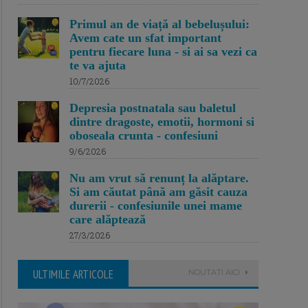
Primul an de viață al bebelușului:
Avem cate un sfat important
pentru fiecare luna - si ai sa vezi ca
te va ajuta
10/7/2026
Depresia postnatala sau baletul
dintre dragoste, emotii, hormoni si
oboseala crunta - confesiuni
9/6/2026
Nu am vrut să renunț la alăptare.
Si am căutat până am găsit cauza
durerii - confesiunile unei mame
care alăptează
27/3/2026
ULTIMILE ARTICOLE
NOUTATI AICI