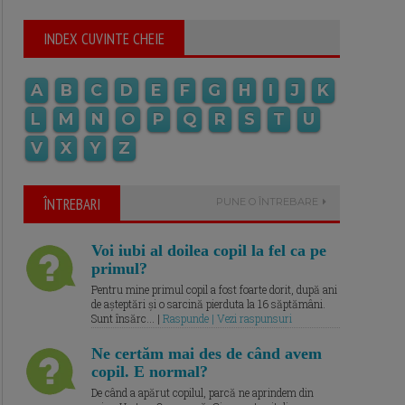
INDEX CUVINTE CHEIE
A
B
C
D
E
F
G
H
I
J
K
L
M
N
O
P
Q
R
S
T
U
V
X
Y
Z
ÎNTREBARI
PUNE O ÎNTREBARE
Voi iubi al doilea copil la fel ca pe
primul?
Pentru mine primul copil a fost foarte dorit, după ani
de așteptări și o sarcină pierduta la 16 săptămâni.
Sunt însărc... |
Raspunde | Vezi raspunsuri
Ne certăm mai des de când avem
copil. E normal?
De când a apărut copilul, parcă ne aprindem din