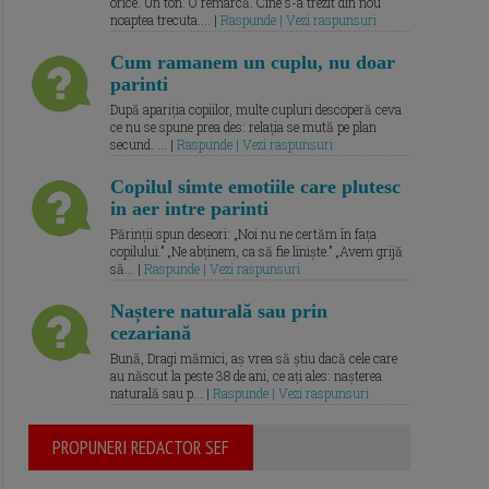
orice. Un ton. O remarcă. Cine s-a trezit din nou
noaptea trecuta.... |
Raspunde | Vezi raspunsuri
Cum ramanem un cuplu, nu doar
parinti
După apariția copiilor, multe cupluri descoperă ceva
ce nu se spune prea des: relația se mută pe plan
secund. ... |
Raspunde | Vezi raspunsuri
Copilul simte emotiile care plutesc
in aer intre parinti
Părinții spun deseori: „Noi nu ne certăm în fața
copilului.” „Ne abținem, ca să fie liniște.” „Avem grijă
să... |
Raspunde | Vezi raspunsuri
Naștere naturală sau prin
cezariană
Bună, Dragi mămici, aș vrea să știu dacă cele care
au născut la peste 38 de ani, ce ați ales: nașterea
naturală sau p... |
Raspunde | Vezi raspunsuri
PROPUNERI REDACTOR SEF