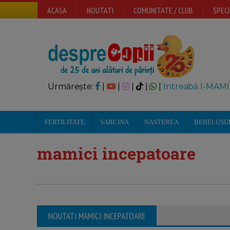
ACASA
NOUTATI
COMUNITATE / CLUB
SPECI
Urmărește:
|
|
|
|
|
Intreabă I-MAMI
FERTILITATE
SARCINA
NASTEREA
BEBELUSU
mamici incepatoare
NOUTATI MAMICI INCEPATOARE