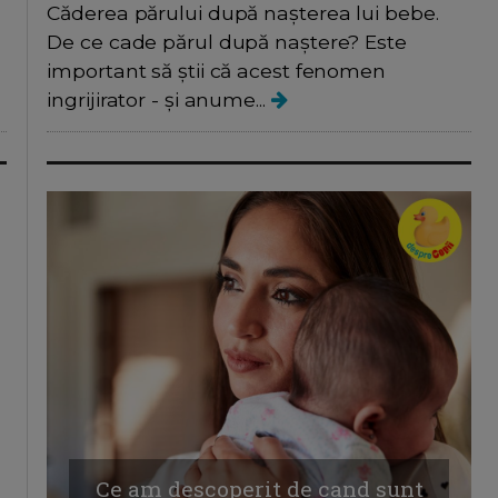
Căderea părului după nașterea lui bebe.
De ce cade părul după naștere? Este
important să știi că acest fenomen
ingrijirator - și anume...
Ce am descoperit de cand sunt