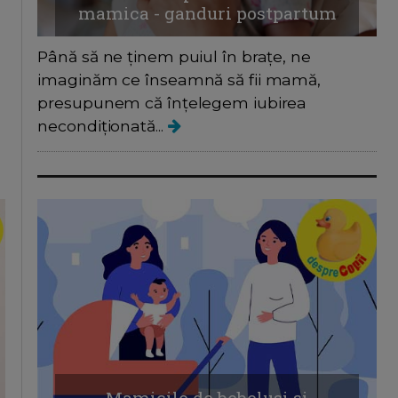
mamica - ganduri postpartum
Până să ne ținem puiul în brațe, ne
imaginăm ce înseamnă să fii mamă,
presupunem că înțelegem iubirea
necondiționată...
Mamicile de bebelusi si