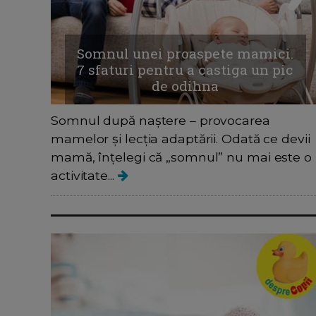
Somnul unei proaspete mamici.
7 sfaturi pentru a castiga un pic
de odihna
Somnul după naștere – provocarea
mamelor și lecția adaptării. Odată ce devii
mamă, înțelegi că „somnul” nu mai este o
activitate...