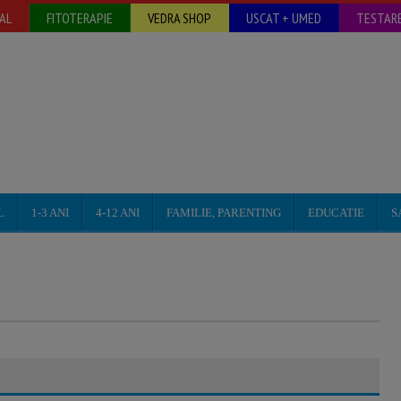
AL
FITOTERAPIE
VEDRA SHOP
USCAT + UMED
TESTARE
L
1-3 ANI
4-12 ANI
FAMILIE, PARENTING
EDUCATIE
S