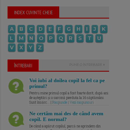
INDEX CUVINTE CHEIE
A
B
C
D
E
F
G
H
I
J
K
L
M
N
O
P
Q
R
S
T
U
V
X
Y
Z
ÎNTREBARI
PUNE O ÎNTREBARE
Voi iubi al doilea copil la fel ca pe
primul?
Pentru mine primul copil a fost foarte dorit, după ani
de așteptări și o sarcină pierduta la 16 săptămâni.
Sunt însărc... |
Raspunde | Vezi raspunsuri
Ne certăm mai des de când avem
copil. E normal?
De când a apărut copilul, parcă ne aprindem din