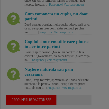
orice. Un ton. O remarcă. Cine s-a trezit din nou
noaptea trecuta.... |
Raspunde | Vezi raspunsuri
Cum ramanem un cuplu, nu doar
parinti
După apariția copiilor, multe cupluri descoperă ceva
ce nu se spune prea des: relația se mută pe plan
secund. ... |
Raspunde | Vezi raspunsuri
Copilul simte emotiile care plutesc
in aer intre parinti
Părinții spun deseori: „Noi nu ne certăm în fața
copilului.” „Ne abținem, ca să fie liniște.” „Avem grijă
să... |
Raspunde | Vezi raspunsuri
Naștere naturală sau prin
cezariană
Bună, Dragi mămici, aș vrea să știu dacă cele care
au născut la peste 38 de ani, ce ați ales: nașterea
naturală sau p... |
Raspunde | Vezi raspunsuri
PROPUNERI REDACTOR SEF