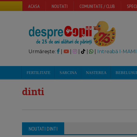
ACASA
NOUTATI
COMUNITATE / CLUB
SPECI
Urmărește:
|
|
|
|
|
Intreabă I-MAMI
FERTILITATE
SARCINA
NASTEREA
BEBELUSU
dinti
NOUTATI DINTI