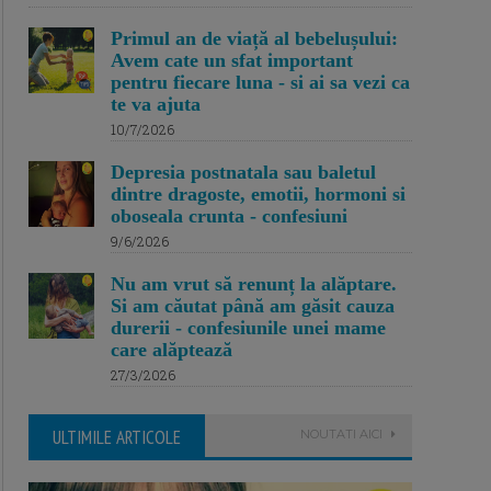
Primul an de viață al bebelușului:
Avem cate un sfat important
pentru fiecare luna - si ai sa vezi ca
te va ajuta
10/7/2026
Depresia postnatala sau baletul
dintre dragoste, emotii, hormoni si
oboseala crunta - confesiuni
9/6/2026
Nu am vrut să renunț la alăptare.
Si am căutat până am găsit cauza
durerii - confesiunile unei mame
care alăptează
27/3/2026
ULTIMILE ARTICOLE
NOUTATI AICI