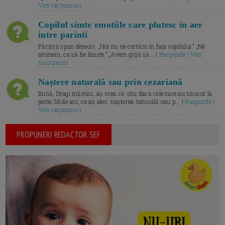
Vezi raspunsuri
Copilul simte emotiile care plutesc in aer
intre parinti
Părinții spun deseori: „Noi nu ne certăm în fața copilului.” „Ne
abținem, ca să fie liniște.” „Avem grijă să... |
Raspunde | Vezi
raspunsuri
Naștere naturală sau prin cezariană
Bună, Dragi mămici, aș vrea să știu dacă cele care au născut la
peste 38 de ani, ce ați ales: nașterea naturală sau p... |
Raspunde |
Vezi raspunsuri
PROPUNERI REDACTOR SEF