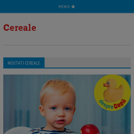
MENIU
c
ereale
NOUTATI CEREALE