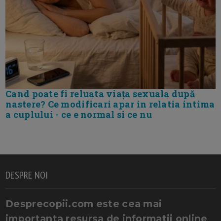
Cand poate fi reluata viața sexuala după
nastere? Ce modificari apar in relatia intima
a cuplului - ce e normal si ce nu
DESPRE NOI
Desprecopii.com este cea mai
importanta resursa de informatii online