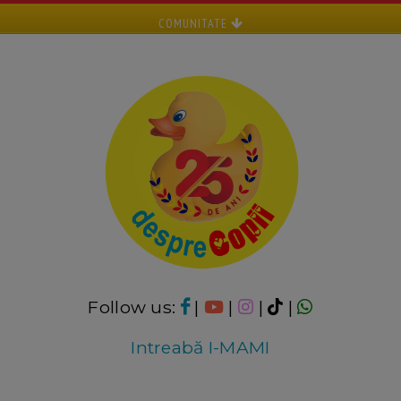
COMUNITATE
Follow us:
|
|
|
|
Intreabă I-MAMI