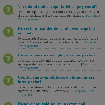
Voi iubi al doilea copil la fel ca pe primul?
Pentru mine primul copil a fost foarte dorit, după ani de așteptări
și o sarcină pierduta la 16 săptămâni. Sunt însărc... |
Raspunde |
Vezi raspunsuri
Ne certăm mai des de când avem copil. E
normal?
De când a apărut copilul, parcă ne aprindem din orice. Un ton. O
remarcă. Cine s-a trezit din nou noaptea trecuta.... |
Raspunde |
Vezi raspunsuri
Cum ramanem un cuplu, nu doar parinti
După apariția copiilor, multe cupluri descoperă ceva ce nu se
spune prea des: relația se mută pe plan secund. ... |
Raspunde |
Vezi raspunsuri
Copilul simte emotiile care plutesc in aer
intre parinti
Părinții spun deseori: „Noi nu ne certăm în fața copilului.” „Ne
abținem, ca să fie liniște.” „Avem grijă să... |
Raspunde | Vezi
raspunsuri
Naștere naturală sau prin cezariană