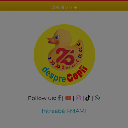
COMUNITATE
Follow us:
|
|
|
|
Intreabă I-MAMI