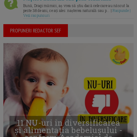
Bună, Dragi mămici, aș vrea să știu dacă cele care au născut la
peste 38 de ani, ce ați ales: nașterea naturală sau p... |
Raspunde |
Vezi raspunsuri
PROPUNERI REDACTOR SEF
11 NU-uri in diversificarea
și alimentația bebelușului -