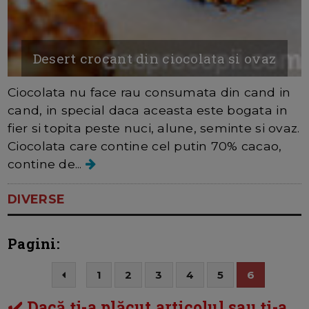
Desert crocant din ciocolata si ovaz
Ciocolata nu face rau consumata din cand in
cand, in special daca aceasta este bogata in
fier si topita peste nuci, alune, seminte si ovaz.
Ciocolata care contine cel putin 70% cacao,
contine de...
DIVERSE
Pagini:
1
2
3
4
5
6
✔️ Dacă ți-a plăcut articolul sau ți-a