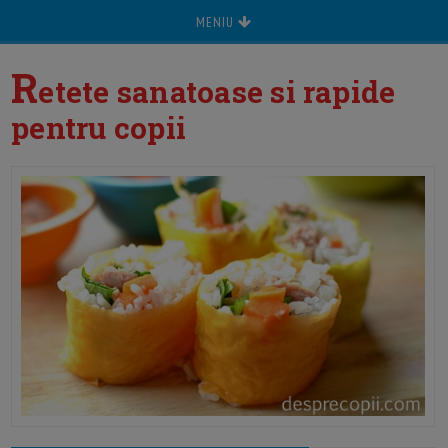
MENIU
R
etete sanatoase si rapide
pentru copii