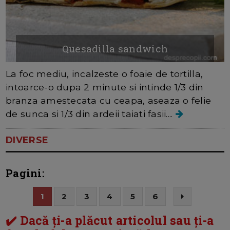
Quesadilla sandwich
La foc mediu, incalzeste o foaie de tortilla,
intoarce-o dupa 2 minute si intinde 1/3 din
branza amestecata cu ceapa, aseaza o felie
de sunca si 1/3 din ardeii taiati fasii....
DIVERSE
Pagini:
1
2
3
4
5
6
✔️ Dacă ți-a plăcut articolul sau ți-a