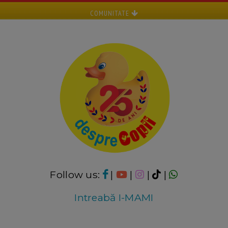
COMUNITATE
Follow us:
|
|
|
|
Intreabă I-MAMI