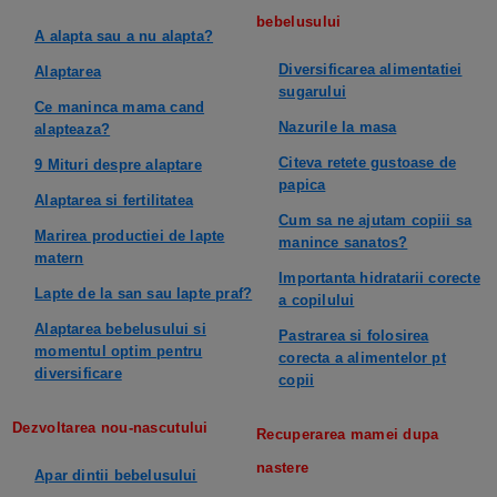
bebelusului
A alapta sau a nu alapta?
Diversificarea alimentatiei
Alaptarea
sugarului
Ce maninca mama cand
Nazurile la masa
alapteaza?
Citeva retete gustoase de
9 Mituri despre alaptare
papica
Alaptarea si fertilitatea
Cum sa ne ajutam copiii sa
Marirea productiei de lapte
manince sanatos?
matern
Importanta hidratarii corecte
Lapte de la san sau lapte praf?
a copilului
Alaptarea bebelusului si
Pastrarea si folosirea
momentul optim pentru
corecta a alimentelor pt
diversificare
copii
Dezvoltarea nou-nascutului
Recuperarea mamei dupa
nastere
Apar dintii bebelusului