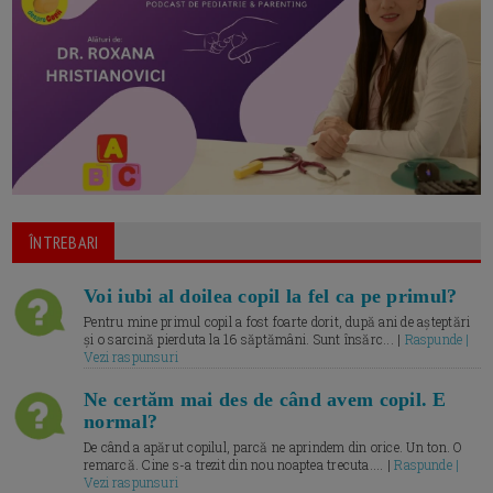
ÎNTREBARI
Voi iubi al doilea copil la fel ca pe primul?
Pentru mine primul copil a fost foarte dorit, după ani de așteptări
și o sarcină pierduta la 16 săptămâni. Sunt însărc... |
Raspunde |
Vezi raspunsuri
Ne certăm mai des de când avem copil. E
normal?
De când a apărut copilul, parcă ne aprindem din orice. Un ton. O
remarcă. Cine s-a trezit din nou noaptea trecuta.... |
Raspunde |
Vezi raspunsuri