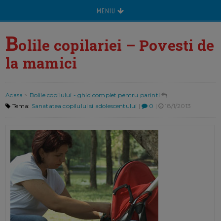
MENIU
B
olile copilariei – Povesti de
la mamici
Acasa
>
Bolile copilului - ghid complet pentru parinti
Tema:
Sanatatea copilului si adolescentului
|
0
|
18/1/2013