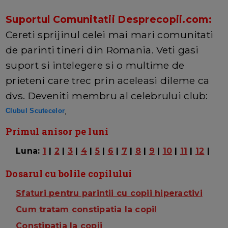
Suportul Comunitatii Desprecopii.com:
Cereti sprijinul celei mai mari comunitati
de parinti tineri din Romania. Veti gasi
suport si intelegere si o multime de
prieteni care trec prin aceleasi dileme ca
dvs. Deveniti membru al celebrului club:
.
Clubul Scutecelor
Primul anisor pe luni
Luna:
1
|
2
|
3
|
4
|
5
|
6
|
7
|
8
|
9
|
10
|
11
|
12
|
Dosarul cu bolile copilului
Sfaturi pentru parintii cu copii hiperactivi
Cum tratam constipatia la copil
Constipatia la copii