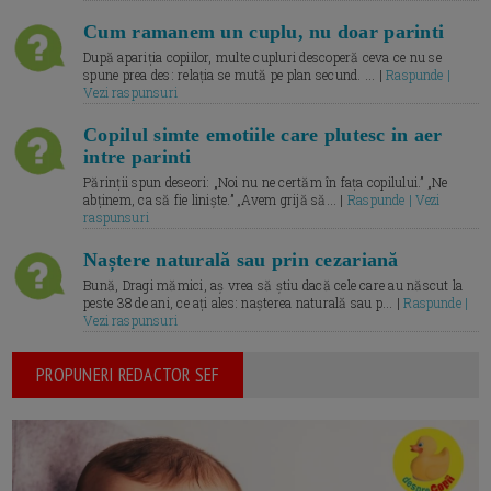
Cum ramanem un cuplu, nu doar parinti
După apariția copiilor, multe cupluri descoperă ceva ce nu se
spune prea des: relația se mută pe plan secund. ... |
Raspunde |
Vezi raspunsuri
Copilul simte emotiile care plutesc in aer
intre parinti
Părinții spun deseori: „Noi nu ne certăm în fața copilului.” „Ne
abținem, ca să fie liniște.” „Avem grijă să... |
Raspunde | Vezi
raspunsuri
Naștere naturală sau prin cezariană
Bună, Dragi mămici, aș vrea să știu dacă cele care au născut la
peste 38 de ani, ce ați ales: nașterea naturală sau p... |
Raspunde |
Vezi raspunsuri
PROPUNERI REDACTOR SEF