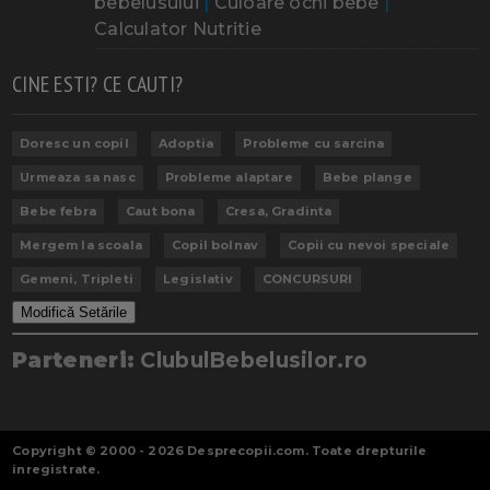
bebelusului
|
Culoare ochi bebe
|
Calculator Nutritie
CINE ESTI? CE CAUTI?
Doresc un copil
Adoptia
Probleme cu sarcina
Urmeaza sa nasc
Probleme alaptare
Bebe plange
Bebe febra
Caut bona
Cresa, Gradinta
Mergem la scoala
Copil bolnav
Copii cu nevoi speciale
Gemeni, Tripleti
Legislativ
CONCURSURI
Modifică Setările
Parteneri:
ClubulBebelusilor.ro
Copyright © 2000 - 2026
Desprecopii.com
. Toate drepturile
inregistrate.