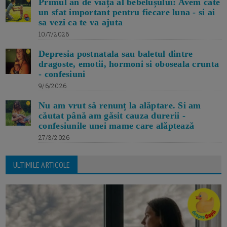
Primul an de viață al bebelușului: Avem cate
un sfat important pentru fiecare luna - si ai
sa vezi ca te va ajuta
10/7/2026
Depresia postnatala sau baletul dintre
dragoste, emotii, hormoni si oboseala crunta
- confesiuni
9/6/2026
Nu am vrut să renunț la alăptare. Si am
căutat până am găsit cauza durerii -
confesiunile unei mame care alăptează
27/3/2026
ULTIMILE ARTICOLE