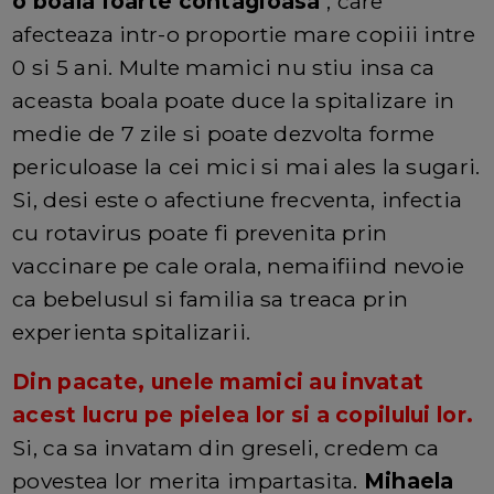
o boala foarte contagioasa
, care
afecteaza intr-o proportie mare copiii intre
0 si 5 ani. Multe mamici nu stiu insa ca
aceasta boala poate duce la spitalizare in
medie de 7 zile si poate dezvolta forme
periculoase la cei mici si mai ales la sugari.
Si, desi este o afectiune frecventa, infectia
cu rotavirus poate fi prevenita prin
vaccinare pe cale orala, nemaifiind nevoie
ca bebelusul si familia sa treaca prin
experienta spitalizarii.
Din pacate, unele mamici au invatat
acest lucru pe pielea lor si a copilului lor.
Si, ca sa invatam din greseli, credem ca
povestea lor merita impartasita.
Mihaela