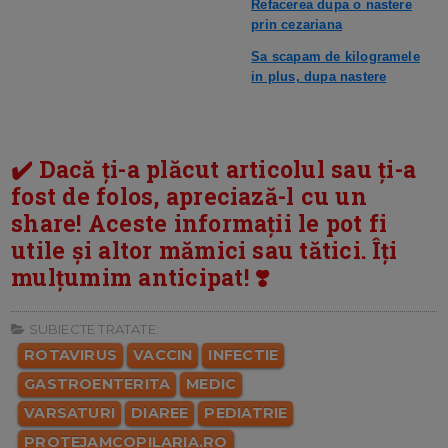
Refacerea dupa o nastere
prin cezariana
Sa scapam de kilogramele
in plus, dupa nastere
✔️ Dacă ți-a plăcut articolul sau ți-a
fost de folos, apreciază-l cu un
share! Aceste informații le pot fi
utile și altor mămici sau tătici. Îți
mulțumim anticipat! ❣️
SUBIECTE TRATATE:
ROTAVIRUS
VACCIN
INFECTIE
GASTROENTERITA
MEDIC
VARSATURI
DIAREE
PEDIATRIE
PROTEJAMCOPILARIA.RO