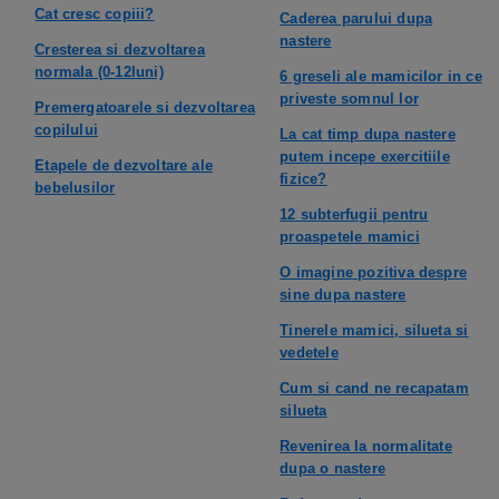
Cat cresc copiii?
Caderea parului dupa
nastere
Cresterea si dezvoltarea
normala (0-12luni)
6 greseli ale mamicilor in ce
priveste somnul lor
Premergatoarele si dezvoltarea
copilului
La cat timp dupa nastere
putem incepe exercitiile
Etapele de dezvoltare ale
fizice?
bebelusilor
12 subterfugii pentru
proaspetele mamici
O imagine pozitiva despre
sine dupa nastere
Tinerele mamici, silueta si
vedetele
Cum si cand ne recapatam
silueta
Revenirea la normalitate
dupa o nastere