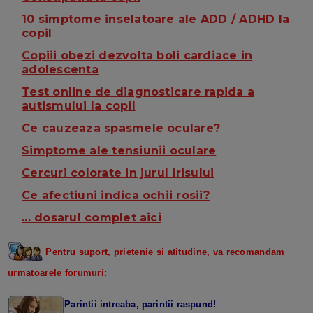
10 simptome inselatoare ale ADD / ADHD la
copil
Copiii obezi dezvolta boli cardiace in
adolescenta
Test online de diagnosticare rapida a
autismului la copil
Ce cauzeaza spasmele oculare?
Simptome ale tensiunii oculare
Cercuri colorate in jurul irisului
Ce afectiuni indica ochii rosii?
... dosarul complet aici
Pentru suport, prietenie si atitudine, va recomandam
urmatoarele forumuri:
Parintii intreaba, parintii raspund!