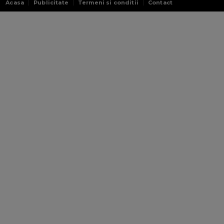
Acasa
Publicitate
Termeni si conditii
Contact