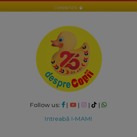
COMUNITATE
Follow us:
|
|
|
|
Intreabă I-MAMI