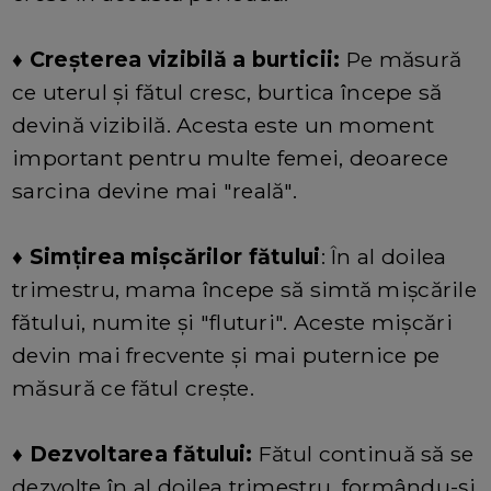
♦ Creșterea vizibilă a burticii:
Pe măsură
ce uterul și fătul cresc, burtica începe să
devină vizibilă. Acesta este un moment
important pentru multe femei, deoarece
sarcina devine mai "reală".
♦ Simțirea mișcărilor fătului
: În al doilea
trimestru, mama începe să simtă mișcările
fătului, numite și "fluturi". Aceste mișcări
devin mai frecvente și mai puternice pe
măsură ce fătul crește.
♦ Dezvoltarea fătului:
Fătul continuă să se
dezvolte în al doilea trimestru, formându-și