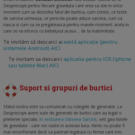
Desprecopii pentru fiecare graviduta care vrea sa stie in orice
moment cum se dezvolta fatul din burtica, cum creste, ce teste
de sarcina urmeaza, ce pericole poate aduce sarcina, cum sa
nasca si cum sa se pregateasca pentru marele moment: acela in
care se va intorce cu bebelusul acasa ... de la maternitate.
Te invităm să descarci a
ceastă aplicație (pentru
sistemele Android) AICI
Te invitam sa descarci
aplicatia pentru IOS (Iphone
sau tablete Mac) AICI
Suport si grupuri de burtici
Sfatul nostru este sa comunicati cu colegele de generatie. La
Desprecopii avem sute de generatii de burtici care au legat o
prietenie speciala.
In sectiunea Odiseea Sarcinii,
veti gasi listele
de gravidute - care vor naste in aceeasi luna. Nimic nu poate fi
mai reconfortant decit sa pastrati legatura cu femei care trec