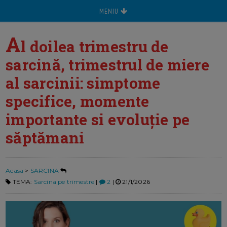
MENIU
A
l doilea trimestru de
sarcină, trimestrul de miere
al sarcinii: simptome
specifice, momente
importante si evoluție pe
săptămani
Acasa
>
SARCINA
TEMA:
Sarcina pe trimestre
|
2
|
21/1/2026