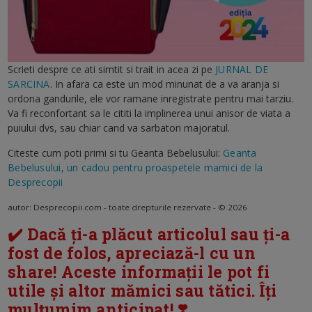
Scrieti despre ce ati simtit si trait in acea zi pe
JURNAL DE
SARCINA
. In afara ca este un mod minunat de a va aranja si
ordona gandurile, ele vor ramane inregistrate pentru mai tarziu.
Va fi reconfortant sa le cititi la implinerea unui anisor de viata a
puiului dvs, sau chiar cand va sarbatori majoratul.
Citeste cum poti primi si tu Geanta Bebelusului:
Geanta
Bebelusului, un cadou pentru proaspetele mamici de la
Desprecopii
autor: Desprecopii.com - toate drepturile rezervate - © 2026
✔️ Dacă ți-a plăcut articolul sau ți-a
fost de folos, apreciază-l cu un
share! Aceste informații le pot fi
utile și altor mămici sau tătici. Îți
mulțumim anticipat! ❣️