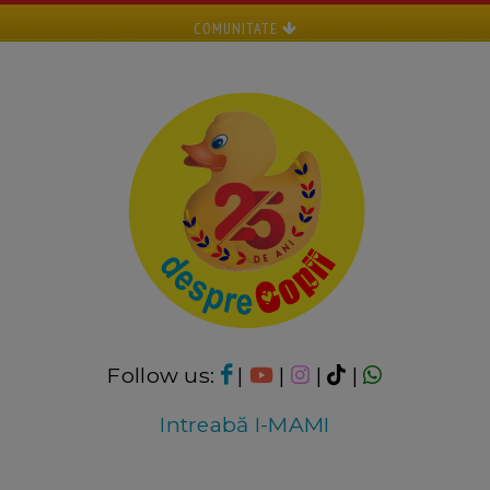
COMUNITATE
Follow us:
|
|
|
|
Intreabă I-MAMI