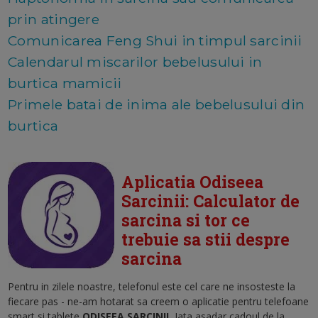
prin atingere
Comunicarea Feng Shui in timpul sarcinii
Calendarul miscarilor bebelusului in
burtica mamicii
Primele batai de inima ale bebelusului din
burtica
Aplicatia Odiseea
Sarcinii: Calculator de
sarcina si tor ce
trebuie sa stii despre
sarcina
Pentru in zilele noastre, telefonul este cel care ne insosteste la
fiecare pas - ne-am hotarat sa creem o aplicatie pentru telefoane
smart si tablete
ODISEEA SARCINII.
Iata asadar cadoul de la