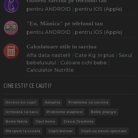
Odiseea Sarcinii pe telefonul tau
pentru ANDROID
|
pentru IOS (Apple)
"Eu, Mămica" pe telefonul tau
pentru ANDROID
|
pentru IOS (Apple)
Calculatoare utile in sarcina
Afla data nasterii
|
Cate Kg. in plus
|
Sexul
bebelusului
|
Culoare ochi bebe
|
Calculator Nutritie
CINE ESTI? CE CAUTI?
Doresc un copil
Adoptia
Probleme cu sarcina
Urmeaza sa nasc
Probleme alaptare
Bebe plange
Bebe febra
Caut bona
Cresa, Gradinta
Mergem la scoala
Copil bolnav
Copii cu nevoi speciale