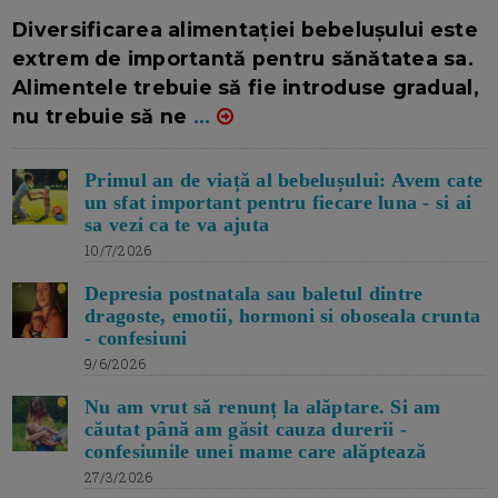
16/7/2026
AUTOR: EDITOR DC.
Diversificarea alimentației bebelușului este
extrem de importantă pentru sănătatea sa.
Alimentele trebuie să fie introduse gradual,
nu trebuie să ne
...
Primul an de viață al bebelușului: Avem cate
un sfat important pentru fiecare luna - si ai
sa vezi ca te va ajuta
10/7/2026
Depresia postnatala sau baletul dintre
dragoste, emotii, hormoni si oboseala crunta
- confesiuni
9/6/2026
Nu am vrut să renunț la alăptare. Si am
căutat până am găsit cauza durerii -
confesiunile unei mame care alăptează
27/3/2026