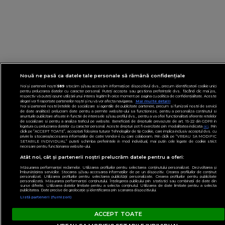
Nouă ne pasă ca datele tale personale să rămână confidențiale
Noi și partenerii noștri
589
stocăm și/sau accesăm informații pe dispozitivul dvs., precum identificatorii cookie unici
pentru prelucrarea datelor cu caracter personal. Puteți accepta sau gestiona preferințele dvs. făcând clic mai jos,
respectiv vă puteți opune utilizării unui interes legitim în orice moment pe pagina cu politica de confidențialitate. Aceste
alegeri vor fi raportate partenerilor noștri și nu vă vor afecta navigarea.
Mai multe detalii
Noi si partenerii nostri (retelele de socializare si agentiile de publicitate partenere, precum si furnizorii nostri de servicii
de date analitice) prelucram date pentru a permite website-ului sa functioneze, pentru a personaliza continutul si
anunturile publicitare afisate in functie de interesele si/sau profilul dvs., pentru a va oferi functionalitati aferente retelelor
de socializare si pentru a analiza traficul pe website. Beneficiati de drepturile prevazute de art. 15-22 din GDPR in
legatura cu prelucrarea datelor cu caracter personal. Aceste drepturi pot fi exercitate prin modalitatea indicata
aici
. Prin
click pe “ACCEPT TOATE”, acceptati folosirea tuturor Tehnologiilor de tip Cookie, care implica inclusiv acceptul dvs. cu
privire la stocarea/accesarea informatiilor de catre Vendor-ii cu care colaboram. Prin click pe “VREAU SA MODIFIC
SETARILE INDIVIDUAL” puteti schimba preferintele in mod individual, mai putin cele legate de cookie strict
necesare pentru functionarea website-ului.
Atât noi, cât și partenerii noștri prelucrăm datele pentru a oferi:
Măsurarea performanței reclamelor. Utilizarea profilurilor pentru selectarea conținutului personalizat. Dezvoltarea și
îmbunătățirea serviciilor. Stocarea și/sau accesarea informațiilor de pe un dispozitiv. Crearea profilurilor de conținut
personalizat. Utilizarea profilurilor pentru selectarea publicității personalizate. Crearea profilurilor pentru publicitate
personalizată. Măsurarea performanței conținutului. Înțelegerea publicului prin statistici sau combinații de date din
surse diferite. Utilizarea datelor limitate pentru a selecta conținutul. Utilizarea de date limitate pentru a selecta
publicitatea. Date precise de geolocație și identificarea prin scanarea dispozitivului.
Listă parteneri (furnizori)
ACCEPT TOATE