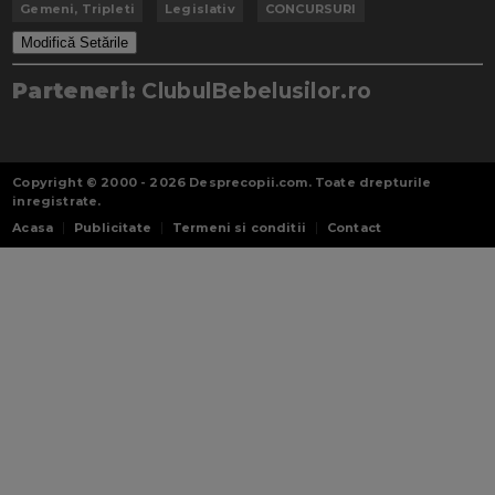
Gemeni, Tripleti
Legislativ
CONCURSURI
Modifică Setările
Parteneri:
ClubulBebelusilor.ro
Copyright © 2000 - 2026
Desprecopii.com
. Toate drepturile
inregistrate.
Acasa
Publicitate
Termeni si conditii
Contact