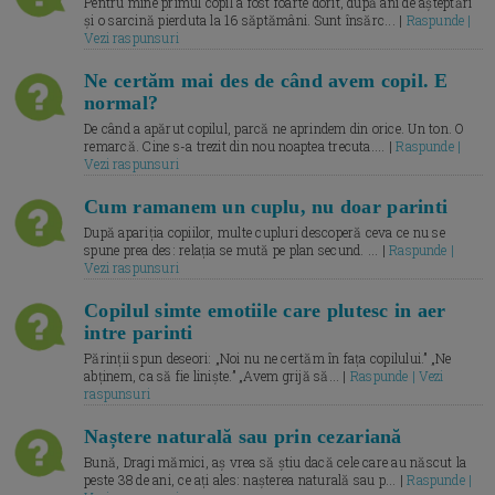
Pentru mine primul copil a fost foarte dorit, după ani de așteptări
și o sarcină pierduta la 16 săptămâni. Sunt însărc... |
Raspunde |
Vezi raspunsuri
Ne certăm mai des de când avem copil. E
normal?
De când a apărut copilul, parcă ne aprindem din orice. Un ton. O
remarcă. Cine s-a trezit din nou noaptea trecuta.... |
Raspunde |
Vezi raspunsuri
Cum ramanem un cuplu, nu doar parinti
După apariția copiilor, multe cupluri descoperă ceva ce nu se
spune prea des: relația se mută pe plan secund. ... |
Raspunde |
Vezi raspunsuri
Copilul simte emotiile care plutesc in aer
intre parinti
Părinții spun deseori: „Noi nu ne certăm în fața copilului.” „Ne
abținem, ca să fie liniște.” „Avem grijă să... |
Raspunde | Vezi
raspunsuri
Naștere naturală sau prin cezariană
Bună, Dragi mămici, aș vrea să știu dacă cele care au născut la
peste 38 de ani, ce ați ales: nașterea naturală sau p... |
Raspunde |