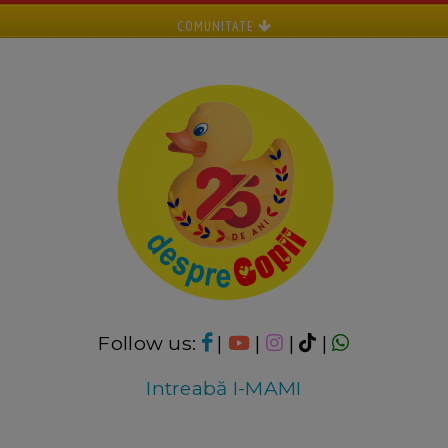
COMUNITATE
Follow us:
|
|
|
|
Intreabă I-MAMI