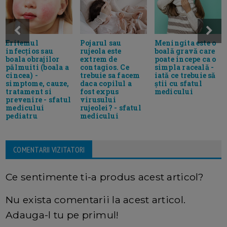
Eritemul
Pojarul sau
Meningita este o
infecțios sau
rujeola este
boală gravă care
boala obrajilor
extrem de
poate incepe ca o
pălmuiti (boala a
contagios. Ce
simpla raceală -
cincea) -
trebuie sa facem
iată ce trebuie să
simptome, cauze,
daca copilul a
știi cu sfatul
tratament si
fost expus
medicului
prevenire - sfatul
virusului
medicului
rujeolei? - sfatul
pediatru
medicului
COMENTARII VIZITATORI
Ce sentimente ti-a produs acest articol?
Nu exista comentarii la acest articol.
Adauga-l tu pe primul!