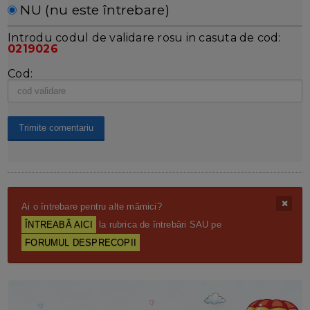
NU (nu este întrebare)
Introdu codul de validare rosu in casuta de cod:
0219026
Cod:
Ai o întrebare pentru alte mămici?
ÎNTREABĂ AICI
la rubrica de întrebări SAU pe
FORUMUL DESPRECOPII