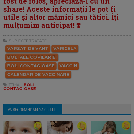
fost de folos, apreciază-l cu un
share! Aceste informații le pot fi
utile și altor mămici sau tătici. Îți
mulțumim anticipat! ❣️
SUBIECTE TRATATE:
VARSAT DE VANT
VARICELA
BOLI ALE COPILARIEI
BOLI CONTAGIOASE
VACCIN
CALENDAR DE VACCINARE
TEMA:
BOLI
CONTAGIOASE
VA RECOMANDAM SA CITITI...