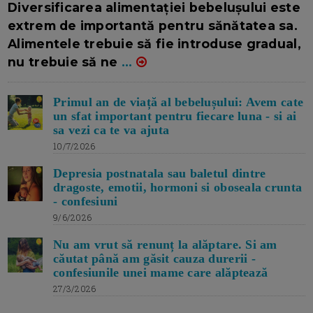
Diversificarea alimentației bebelușului este
extrem de importantă pentru sănătatea sa.
Alimentele trebuie să fie introduse gradual,
nu trebuie să ne
...
Primul an de viață al bebelușului: Avem cate
un sfat important pentru fiecare luna - si ai
sa vezi ca te va ajuta
10/7/2026
Depresia postnatala sau baletul dintre
dragoste, emotii, hormoni si oboseala crunta
- confesiuni
9/6/2026
Nu am vrut să renunț la alăptare. Si am
căutat până am găsit cauza durerii -
confesiunile unei mame care alăptează
27/3/2026