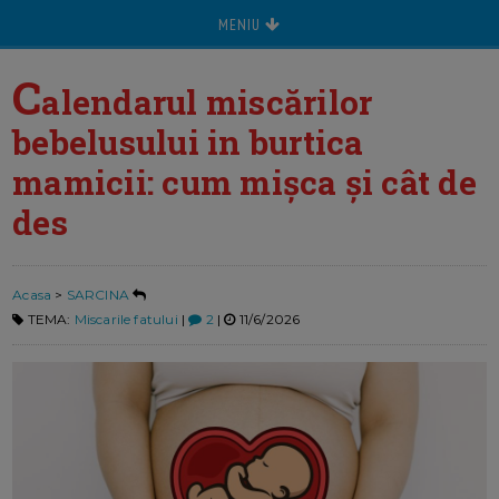
MENIU
C
alendarul miscărilor
bebelusului in burtica
mamicii: cum mișca și cât de
des
Acasa
>
SARCINA
TEMA:
Miscarile fatului
|
2
|
11/6/2026