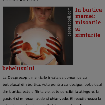
In burtica
mamei:
miscarile
si
simturile
bebelusului
La Desprecopii, mamicile invata sa comunice cu
bebelusul din burtica. Asta pentru ca, desigur, bebelusul
din burtica este o fiinta vie: este sensibil la atingere, la
gusturi si mirosuri, aude si chiar vede. El reactioneaza la