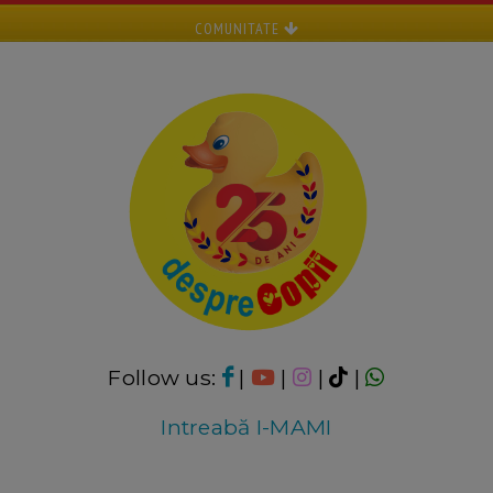
COMUNITATE
Follow us:
|
|
|
|
Intreabă I-MAMI