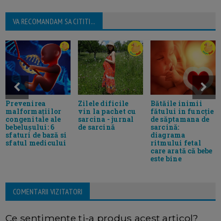
VA RECOMANDAM SA CITITI...
Prevenirea
Zilele dificile
Bătăile inimii
malformațiilor
vin la pachet cu
fătului in funcție
congenitale ale
sarcina - jurnal
de săptamana de
bebelușului: 6
de sarcină
sarcină:
sfaturi de bază si
diagrama
sfatul medicului
ritmului fetal
care arată că bebe
este bine
COMENTARII VIZITATORI
Ce sentimente ti-a produs acest articol?