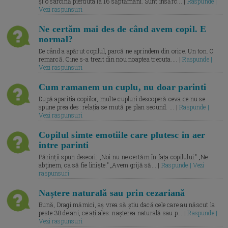
și o sarcină pierduta la 16 săptămâni. Sunt însărc... |
Raspunde |
Vezi raspunsuri
Ne certăm mai des de când avem copil. E
normal?
De când a apărut copilul, parcă ne aprindem din orice. Un ton. O
remarcă. Cine s-a trezit din nou noaptea trecuta.... |
Raspunde |
Vezi raspunsuri
Cum ramanem un cuplu, nu doar parinti
După apariția copiilor, multe cupluri descoperă ceva ce nu se
spune prea des: relația se mută pe plan secund. ... |
Raspunde |
Vezi raspunsuri
Copilul simte emotiile care plutesc in aer
intre parinti
Părinții spun deseori: „Noi nu ne certăm în fața copilului.” „Ne
abținem, ca să fie liniște.” „Avem grijă să... |
Raspunde | Vezi
raspunsuri
Naștere naturală sau prin cezariană
Bună, Dragi mămici, aș vrea să știu dacă cele care au născut la
peste 38 de ani, ce ați ales: nașterea naturală sau p... |
Raspunde |
Vezi raspunsuri