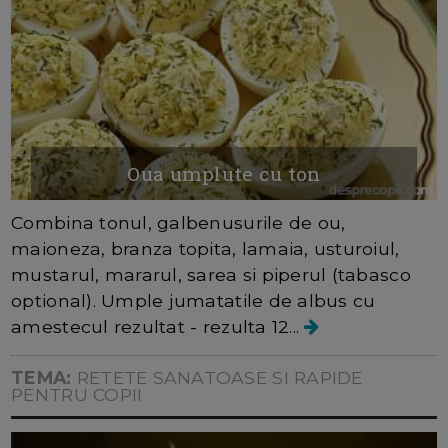
Oua umplute cu ton
Combina tonul, galbenusurile de ou,
maioneza, branza topita, lamaia, usturoiul,
mustarul, mararul, sarea si piperul (tabasco
optional). Umple jumatatile de albus cu
amestecul rezultat - rezulta 12...
TEMA:
RETETE SANATOASE SI RAPIDE
PENTRU COPII