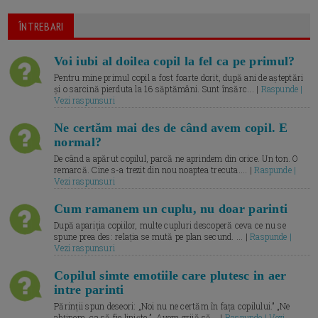
ÎNTREBARI
Voi iubi al doilea copil la fel ca pe primul?
Pentru mine primul copil a fost foarte dorit, după ani de așteptări
și o sarcină pierduta la 16 săptămâni. Sunt însărc... |
Raspunde |
Vezi raspunsuri
Ne certăm mai des de când avem copil. E
normal?
De când a apărut copilul, parcă ne aprindem din orice. Un ton. O
remarcă. Cine s-a trezit din nou noaptea trecuta.... |
Raspunde |
Vezi raspunsuri
Cum ramanem un cuplu, nu doar parinti
După apariția copiilor, multe cupluri descoperă ceva ce nu se
spune prea des: relația se mută pe plan secund. ... |
Raspunde |
Vezi raspunsuri
Copilul simte emotiile care plutesc in aer
intre parinti
Părinții spun deseori: „Noi nu ne certăm în fața copilului.” „Ne
abținem, ca să fie liniște.” „Avem grijă să... |
Raspunde | Vezi