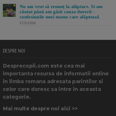
Nu am vrut să renunț la alăptare. Si am
căutat până am găsit cauza durerii -
confesiunile unei mame care alăptează
27/3/2026
DESPRE NOI
Desprecopii.com este cea mai
importanta resursa de informatii online
in limba romana adresata parintilor si
celor care doresc sa intre in aceasta
categorie.
Mai multe despre noi aici >>