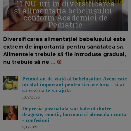
11 NU-uri in diversificarea
și alimentația bebelușului -
conform Academiei de
Pediatrie
16/7/2026
AUTOR: EDITOR DC.
Diversificarea alimentației bebelușului este
extrem de importantă pentru sănătatea sa.
Alimentele trebuie să fie introduse gradual,
nu trebuie să ne
...
Primul an de viață al bebelușului: Avem cate
un sfat important pentru fiecare luna - si ai
sa vezi ca te va ajuta
10/7/2026
Depresia postnatala sau baletul dintre
dragoste, emotii, hormoni si oboseala crunta
- confesiuni
9/6/2026