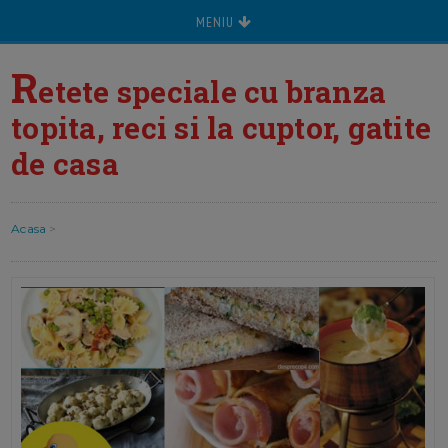
MENIU
R
etete speciale cu branza
topita, reci si la cuptor, gatite
de casa
Acasa
>