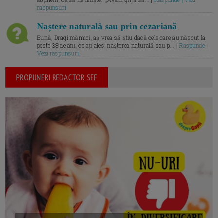
raspunsuri
Naștere naturală sau prin cezariană
Bună, Dragi mămici, aș vrea să știu dacă cele care au născut la
peste 38 de ani, ce ați ales: nașterea naturală sau p... |
Raspunde |
Vezi raspunsuri
PROPUNERI REDACTOR SEF