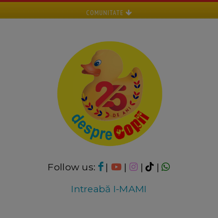
COMUNITATE
Follow us:
|
|
|
|
Intreabă I-MAMI