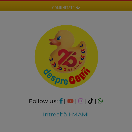
COMUNITATE
Follow us:
|
|
|
|
Intreabă I-MAMI