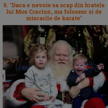
9. "Daca e nevoie sa scap din bratele
lui Mos Craciun, ma folosesc si de
miscarile de karate"