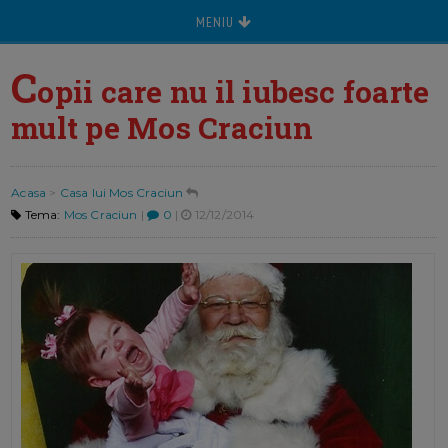
MENIU
C
opii care nu il iubesc foarte
mult pe Mos Craciun
Acasa
>
Casa lui Mos Craciun
Tema:
Mos Craciun
|
0
|
12/12/2014