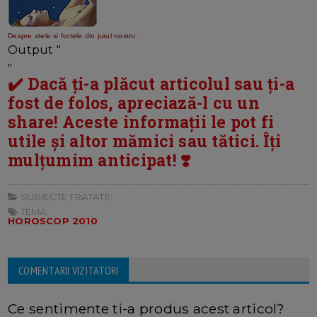
Despre stele si fortele din jurul nostru.
Output "
"
✔️ Dacă ți-a plăcut articolul sau ți-a
fost de folos, apreciază-l cu un
share! Aceste informații le pot fi
utile și altor mămici sau tătici. Îți
mulțumim anticipat! ❣️
SUBIECTE TRATATE:
TEMA:
HOROSCOP 2010
COMENTARII VIZITATORI
Ce sentimente ti-a produs acest articol?