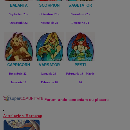
BALANTA
SCORPION
SAGETATOR
Septembri 23 -
Octombrie 23 -
Noiembrie 22 -
Octombrie 22
Noiembrie 21
Decembrie 21
CAPRICORN
VARSATOR
PESTI
Decembrie 22 -
Ianuarie 20 -
Februarie 19 - Martie
Ianuarie 19
Februarie 18
20
Forum unde comentam cu plac
ere
Astrologie si Horoscop