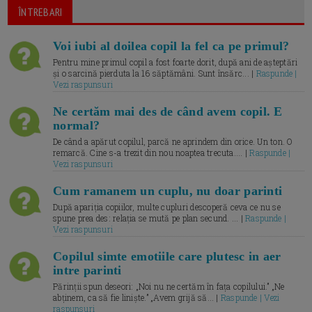
ÎNTREBARI
Voi iubi al doilea copil la fel ca pe primul?
Pentru mine primul copil a fost foarte dorit, după ani de așteptări
și o sarcină pierduta la 16 săptămâni. Sunt însărc... |
Raspunde |
Vezi raspunsuri
Ne certăm mai des de când avem copil. E
normal?
De când a apărut copilul, parcă ne aprindem din orice. Un ton. O
remarcă. Cine s-a trezit din nou noaptea trecuta.... |
Raspunde |
Vezi raspunsuri
Cum ramanem un cuplu, nu doar parinti
După apariția copiilor, multe cupluri descoperă ceva ce nu se
spune prea des: relația se mută pe plan secund. ... |
Raspunde |
Vezi raspunsuri
Copilul simte emotiile care plutesc in aer
intre parinti
Părinții spun deseori: „Noi nu ne certăm în fața copilului.” „Ne
abținem, ca să fie liniște.” „Avem grijă să... |
Raspunde | Vezi
raspunsuri