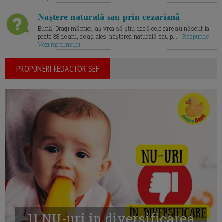
Naștere naturală sau prin cezariană
Bună, Dragi mămici, aș vrea să știu dacă cele care au născut la
peste 38 de ani, ce ați ales: nașterea naturală sau p... |
Raspunde |
Vezi raspunsuri
PROPUNERI REDACTOR SEF
11 NU-uri in diversificarea