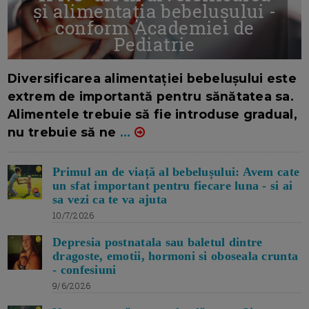
și alimentația bebelușului -
conform Academiei de
Pediatrie
16/7/2026
AUTOR: EDITOR DC.
Diversificarea alimentației bebelușului este
extrem de importantă pentru sănătatea sa.
Alimentele trebuie să fie introduse gradual,
nu trebuie să ne
...
Primul an de viață al bebelușului: Avem cate
un sfat important pentru fiecare luna - si ai
sa vezi ca te va ajuta
10/7/2026
Depresia postnatala sau baletul dintre
dragoste, emotii, hormoni si oboseala crunta
- confesiuni
9/6/2026