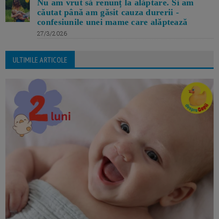
Nu am vrut să renunț la alăptare. Si am
căutat până am găsit cauza durerii -
confesiunile unei mame care alăptează
27/3/2026
ULTIMILE ARTICOLE