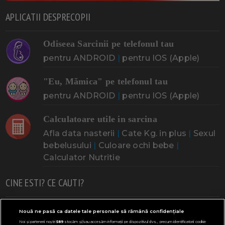
APLICATII DESPRECOPII
Odiseea Sarcinii pe telefonul tau
pentru ANDROID
|
pentru IOS (Apple)
"Eu, Mămica" pe telefonul tau
pentru ANDROID
|
pentru IOS (Apple)
Calculatoare utile in sarcina
Afla data nasterii
|
Cate Kg. in plus
|
Sexul
bebelusului
|
Culoare ochi bebe
|
Calculator Nutritie
CINE ESTI? CE CAUTI?
Doresc un copil
Adoptia
Probleme cu sarcina
Nouă ne pasă ca datele tale personale să rămână confidențiale
Noi și partenerii noștri
589
stocăm și/sau accesăm informații pe dispozitivul dvs., precum identificatorii cookie