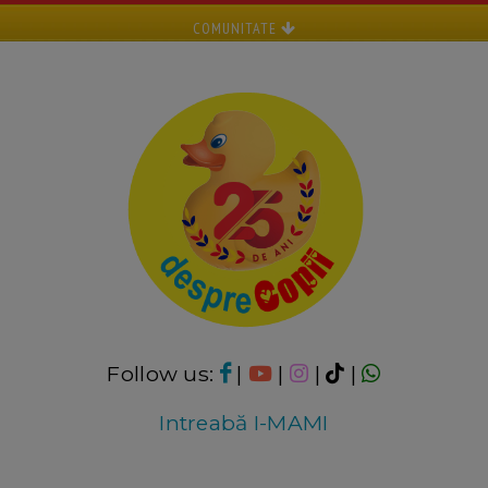
COMUNITATE
Follow us:
|
|
|
|
Intreabă I-MAMI