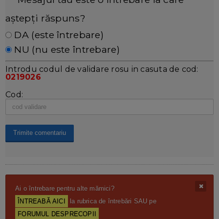
aștepți răspuns?
DA (este întrebare)
NU (nu este întrebare)
Introdu codul de validare rosu in casuta de cod:
0219026
Cod:
Ai o întrebare pentru alte mămici?
ÎNTREABĂ AICI
la rubrica de întrebări SAU pe
FORUMUL DESPRECOPII