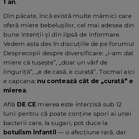
1 an
.
Din păcate, încă există multe mămici care
oferă miere bebelușilor, cel mai adesea din
bune intenții și din lipsă de informare.
Vedem asta des în discuțiile de pe forumul
Desprecopii despre diversificare: „i-am dat
miere că tușește”, „doar un vârf de
linguriță”, „e de casă, e curată”. Tocmai aici
e capcana:
nu contează cât de „curată” e
mierea
.
Află
DE CE
mierea este interzisă sub 12
luni: pentru că poate conține spori ai unei
bacterii care, la sugari, pot duce la
botulism infantil
— o afecțiune rară, dar