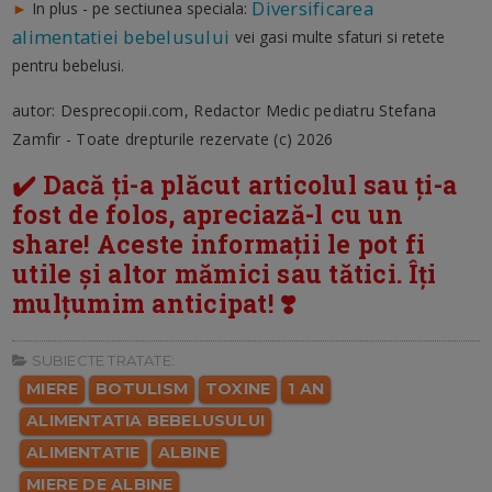
Diversificarea
►
In plus - pe sectiunea speciala:
alimentatiei bebelusului
vei gasi multe sfaturi si retete
pentru bebelusi.
autor: Desprecopii.com, Redactor Medic pediatru Stefana
Zamfir - Toate drepturile rezervate (c) 2026
✔️ Dacă ți-a plăcut articolul sau ți-a
fost de folos, apreciază-l cu un
share! Aceste informații le pot fi
utile și altor mămici sau tătici. Îți
mulțumim anticipat! ❣️
SUBIECTE TRATATE:
MIERE
BOTULISM
TOXINE
1 AN
ALIMENTATIA BEBELUSULUI
ALIMENTATIE
ALBINE
MIERE DE ALBINE