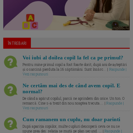
ÎNTREBARI
Voi iubi al doilea copil la fel ca pe primul?
Pentru mine primul copil a fost foarte dorit, după ani de așteptări
și o sarcină pierduta la 16 săptămâni. Sunt însărc... |
Raspunde |
Vezi raspunsuri
Ne certăm mai des de când avem copil. E
normal?
De când a apărut copilul, parcă ne aprindem din orice. Un ton. O
remarcă. Cine s-a trezit din nou noaptea trecuta.... |
Raspunde |
Vezi raspunsuri
Cum ramanem un cuplu, nu doar parinti
După apariția copiilor, multe cupluri descoperă ceva ce nu se
spune prea des: relația se mută pe plan secund. ... |
Raspunde |