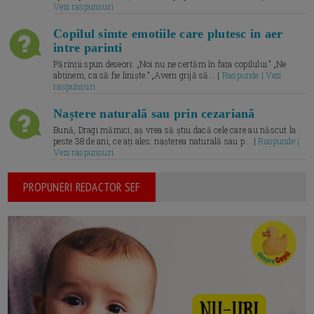
Vezi raspunsuri
Copilul simte emotiile care plutesc in aer
intre parinti
Părinții spun deseori: „Noi nu ne certăm în fața copilului.” „Ne
abținem, ca să fie liniște.” „Avem grijă să... |
Raspunde | Vezi
raspunsuri
Naștere naturală sau prin cezariană
Bună, Dragi mămici, aș vrea să știu dacă cele care au născut la
peste 38 de ani, ce ați ales: nașterea naturală sau p... |
Raspunde |
Vezi raspunsuri
PROPUNERI REDACTOR SEF