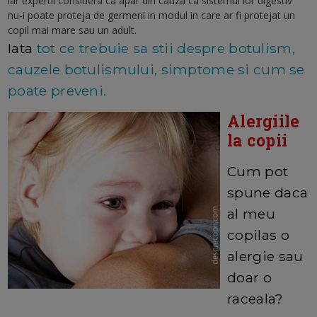
iar expertii considera ca apar din cauza ca sistemul lor digestiv
nu-i poate proteja de germeni in modul in care ar fi protejat un
copil mai mare sau un adult.
Iata
tot ce trebuie sa stii despre botulism,
cauzele botulismului, simptome si cum se
poate preveni.
Alergiile
la copii
Cum pot
spune daca
al meu
copilas o
alergie sau
doar o
raceala?