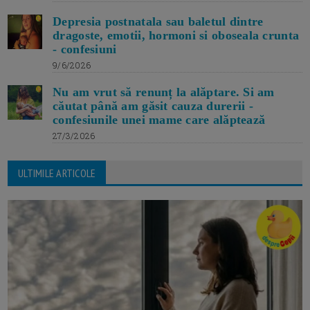
Depresia postnatala sau baletul dintre
dragoste, emotii, hormoni si oboseala crunta
- confesiuni
9/6/2026
Nu am vrut să renunț la alăptare. Si am
căutat până am găsit cauza durerii -
confesiunile unei mame care alăptează
27/3/2026
ULTIMILE ARTICOLE