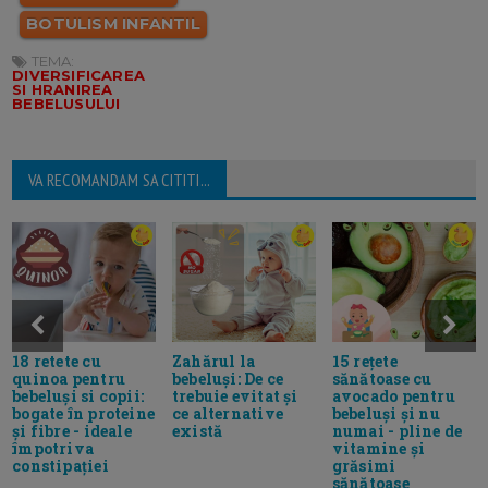
BOTULISM INFANTIL
TEMA:
DIVERSIFICAREA
SI HRANIREA
BEBELUSULUI
VA RECOMANDAM SA CITITI...
18 retete cu
Zahărul la
15 rețete
quinoa pentru
bebeluși: De ce
sănătoase cu
bebeluși si copii:
trebuie evitat și
avocado pentru
bogate în proteine
ce alternative
bebeluși și nu
și fibre - ideale
există
numai - pline de
împotriva
vitamine și
constipației
grăsimi
sănătoase