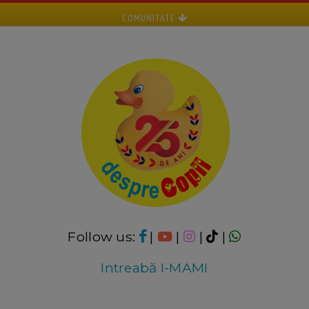
COMUNITATE
Follow us:
|
|
|
|
Intreabă I-MAMI