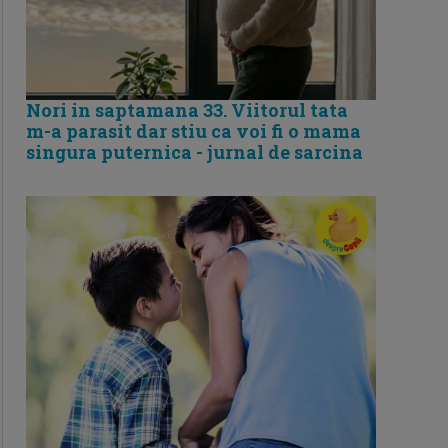
Nori in saptamana 33. Viitorul tata
m-a parasit dar stiu ca voi fi o mama
singura puternica - jurnal de sarcina