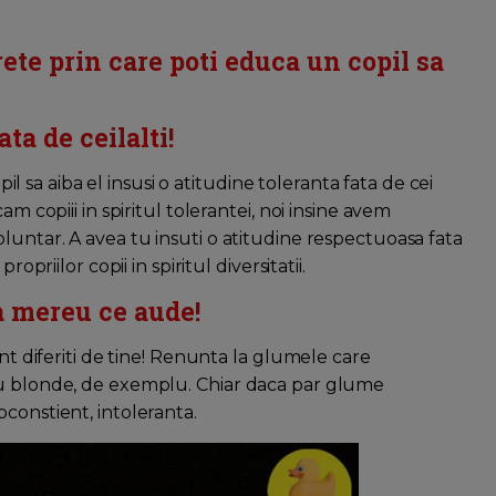
ete prin care poti educa un copil sa
ta de ceilalti!
opil sa aiba el insusi o atitudine toleranta fata de cei
m copiii in spiritul tolerantei, noi insine avem
luntar. A avea tu insuti o atitudine respectuoasa fata
opriilor copii in spiritul diversitatii.
a mereu ce aude!
unt diferiti de tine! Renunta la glumele care
cu blonde, de exemplu. Chiar daca par glume
constient, intoleranta.