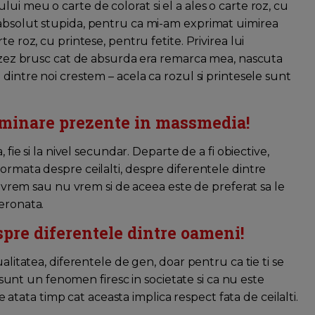
ui meu o carte de colorat si el a ales o carte roz, cu
 absolut stupida, pentru ca mi-am exprimat uimirea
e roz, cu printese, pentru fetite. Privirea lui
alizez brusc cat de absurda era remarca mea, nascuta
dintre noi crestem – acela ca rozul si printesele sunt
riminare prezente in massmedia!
 fie si la nivel secundar. Departe de a fi obiective,
ormata despre ceilalti, despre diferentele dintre
ca vrem sau nu vrem si de aceea este de preferat sa le
eronata.
spre diferentele dintre oameni!
alitatea, diferentele de gen, doar pentru ca tie ti se
e sunt un fenomen firesc in societate si ca nu este
ie atata timp cat aceasta implica respect fata de ceilalti.