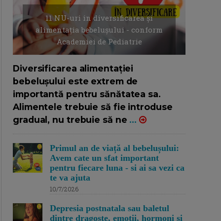
11 NU-uri in diversificarea și
alimentația bebelușului - conform
Academiei de Pediatrie
16/7/2026
AUTOR: EDITOR DC.
Diversificarea alimentației
bebelușului este extrem de
importantă pentru sănătatea sa.
Alimentele trebuie să fie introduse
gradual, nu trebuie să ne
...
Primul an de viață al bebelușului:
Avem cate un sfat important
pentru fiecare luna - si ai sa vezi ca
te va ajuta
10/7/2026
Depresia postnatala sau baletul
dintre dragoste, emotii, hormoni si