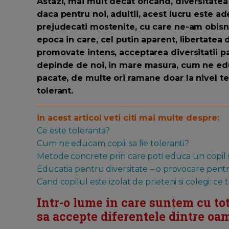
Astazi, mai mult decat oricand, diversitatea 
daca pentru noi, adultii, acest lucru este a
prejudecati mostenite, cu care ne-am obisnuit
epoca in care, cel putin aparent, libertatea 
promovate intens, acceptarea diversitatii pa
depinde de noi, in mare masura, cum ne educ
pacate, de multe ori ramane doar la nivel teo
tolerant.
in acest articol veti citi mai multe despre:
Ce este toleranta?
Cum ne educam copiii sa fie toleranti?
Metode concrete prin care poti educa un copil s
Educatia pentru diversitate – o provocare pentru
Cand copilul este izolat de prieteni si colegi: ce t
Intr-o lume in care suntem cu toti
sa accepte diferentele dintre oa