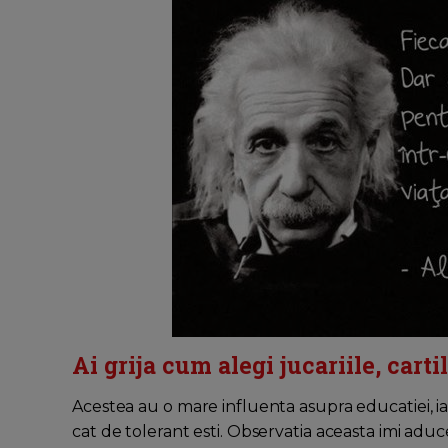
Ai grija cum alegi jucariile, carti
Acestea au o mare influenta asupra educatiei, i
cat de tolerant esti. Observatia aceasta imi adu