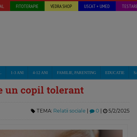
AL
FITOTERAPIE
VEDRA SHOP
USCAT + UMED
TESTARE
L
1-3 ANI
4-12 ANI
FAMILIE, PARENTING
EDUCATIE
S
e un copil tolerant
TEMA:
Relatii sociale
|
0
|
5/2/2025