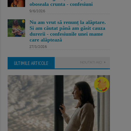
oboseala crunta - confesiuni
9/6/2026
Nu am vrut să renunț la alăptare.
Si am căutat până am găsit cauza
durerii - confesiunile unei mame
care alăptează
27/3/2026
ULTIMILE ARTICOLE
NOUTATI AICI