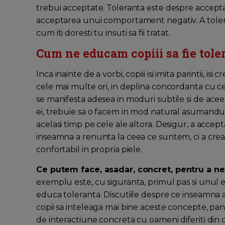
trebui acceptate. Toleranta este despre accept
acceptarea unui comportament negativ. A tolera 
cum iti doresti tu insuti sa fii tratat.
Cum ne educam copiii sa fie tole
Inca inainte de a vorbi, copiii isi imita parintii, isi 
cele mai multe ori, in deplina concordanta cu cel
se manifesta adesea in moduri subtile si de aceea
ei, trebuie sa o facem in mod natural asumandu-n
acelasi timp pe cele ale altora. Desigur, a accepta 
inseamna a renunta la ceea ce suntem, ci a crea
confortabil in propria piele.
Ce putem face, asadar, concret, pentru a ne 
exemplu este, cu siguranta, primul pas si unul 
educa toleranta. Discutiile despre ce inseamna a f
copii sa inteleaga mai bine aceste concepte, pa
de interactiune concreta cu oameni diferiti din