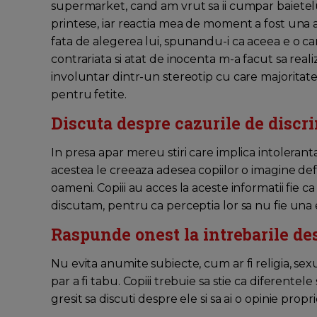
supermarket, cand am vrut sa ii cumpar baietelul
printese, iar reactia mea de moment a fost una
fata de alegerea lui, spunandu-i ca aceea e o cart
contrariata si atat de inocenta m-a facut sa re
involuntar dintr-un stereotip cu care majoritate 
pentru fetite.
Discuta despre cazurile de disc
In presa apar mereu stiri care implica intoleranta,
acestea le creeaza adesea copiilor o imagine def
oameni. Copiii au acces la aceste informatii fie 
discutam, pentru ca perceptia lor sa nu fie una 
Raspunde onest la intrebarile de
Nu evita anumite subiecte, cum ar fi religia, sexu
par a fi tabu. Copiii trebuie sa stie ca diferentel
gresit sa discuti despre ele si sa ai o opinie propr