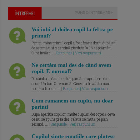
ÎNTREBARI
PUNE O ÎNTREBARE
Voi iubi al doilea copil la fel ca pe
primul?
Pentru mine primul copil a fost foarte dorit, după ani
de așteptări și o sarcină pierduta la 16 săptămâni.
Sunt însărc... |
Raspunde | Vezi raspunsuri
Ne certăm mai des de când avem
copil. E normal?
De când a apărut copilul, parcă ne aprindem din
orice. Un ton. O remarcă. Cine s-a trezit din nou
noaptea trecuta.... |
Raspunde | Vezi raspunsuri
Cum ramanem un cuplu, nu doar
parinti
După apariția copiilor, multe cupluri descoperă ceva
ce nu se spune prea des: relația se mută pe plan
secund. ... |
Raspunde | Vezi raspunsuri
Copilul simte emotiile care plutesc