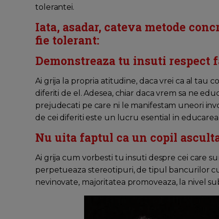
tolerantei.
Iata, asadar, cateva metode concr
fie tolerant:
Demonstreaza tu insuti respect fa
Ai grija la propria atitudine, daca vrei ca al tau c
diferiti de el. Adesea, chiar daca vrem sa ne educa
prejudecati pe care ni le manifestam uneori invo
de cei diferiti este un lucru esential in educarea pr
Nu uita faptul ca un copil ascult
Ai grija cum vorbesti tu insuti despre cei care s
perpetueaza stereotipuri, de tipul bancurilor 
nevinovate, majoritatea promoveaza, la nivel sub