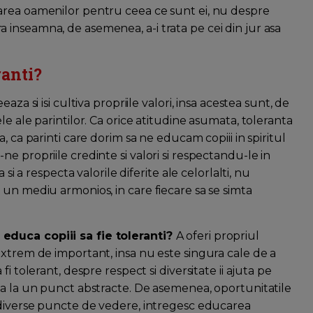
area oamenilor pentru ceea ce sunt ei, nu despre
inseamna, de asemenea, a-i trata pe cei din jur asa
ranti?
creeaza si isi cultiva propriile valori, insa acestea sunt, de
e ale parintilor. Ca orice atitudine asumata, toleranta
, ca parinti care dorim sa ne educam copiii in spiritul
e propriile credinte si valori si respectandu-le in
si a respecta valorile diferite ale celorlalti, nu
 un mediu armonios, in care fiecare sa se simta
educa copiii sa fie toleranti?
A oferi propriul
extrem de important, insa nu este singura cale de a
i tolerant, despre respect si diversitate ii ajuta pe
na la un punct abstracte. De asemenea, oportunitatile
 diverse puncte de vedere, intregesc educarea