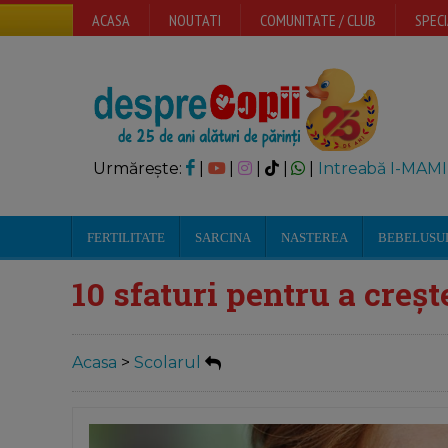
ACASA
NOUTATI
COMUNITATE / CLUB
SPECI
Urmărește:
|
|
|
|
|
Intreabă I-MAMI
FERTILITATE
SARCINA
NASTEREA
BEBELUSU
10 sfaturi pentru a creșt
Acasa
>
Scolarul