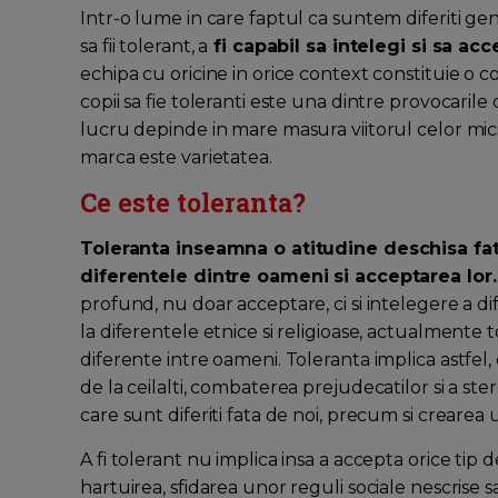
Intr-o lume in care faptul ca suntem diferiti ge
sa fii tolerant, a
fi capabil sa intelegi si sa ac
echipa cu oricine in orice context constituie o co
copii sa fie toleranti este una dintre provocarile
lucru depinde in mare masura viitorul celor mici, 
marca este varietatea.
Ce este toleranta?
Toleranta inseamna o atitudine deschisa fata
diferentele dintre oameni si acceptarea lor
profund, nu doar acceptare, ci si intelegere a dif
la diferentele etnice si religioase, actualmente to
diferente intre oameni. Toleranta implica astfel, 
de la ceilalti, combaterea prejudecatilor si a s
care sunt diferiti fata de noi, precum si creare
A fi tolerant nu implica insa a accepta orice 
hartuirea, sfidarea unor reguli sociale nescris