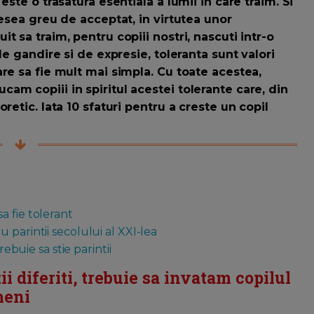
este o trasatura esentiala a lumii in care traim. Si
desea greu de acceptat, in virtutea unor
 sa traim, pentru copiii nostri, nascuti intr-o
de gandire si de expresie, toleranta sunt valori
re sa fie mult mai simpla. Cu toate acestea,
am copiii in spiritul acestei tolerante care, din
retic. Iata 10 sfaturi pentru a creste un copil
a fie tolerant
 parintii secolului al XXI-lea
rebuie sa stie parintii
i diferiti, trebuie sa invatam copilul
meni