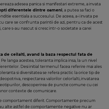
nereaza adesea panica si manifestari extreme, a invata
cepti diferentele dintre oameni
, a putea sa faci o
nditie esentiala a succesului. De aceea, a-i invata pe
 cu care se confrunta parintii de azi, pentru ca de acest
care s-au nascut si cresc intr-o societate a carei
 de ceilalti, avand la baza respectul fata de
.
Pe langa acestea, toleranta implica insa, la un nivel
erentelor. Desi initial termenul facea referire mai ales
leranta si diversitatea se refera practic la orice tip de
deopotriva, respectarea valorilor celorlalti, invatarea
tereotipurilor, descoperirea de puncte comune cu cei
a unor contexte de comunicare.
tip de comportament diferit. Comportamente precum
e sau alte astfel de comportamente negative nu ar