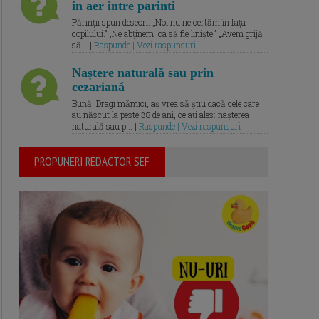
in aer intre parinti
Părinții spun deseori: „Noi nu ne certăm în fața
copilului.” „Ne abținem, ca să fie liniște.” „Avem grijă
să... |
Raspunde | Vezi raspunsuri
Naștere naturală sau prin
cezariană
Bună, Dragi mămici, aș vrea să știu dacă cele care
au născut la peste 38 de ani, ce ați ales: nașterea
naturală sau p... |
Raspunde | Vezi raspunsuri
PROPUNERI REDACTOR SEF