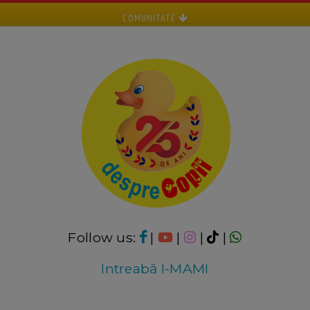
COMUNITATE
Follow us:
|
|
|
|
Intreabă I-MAMI