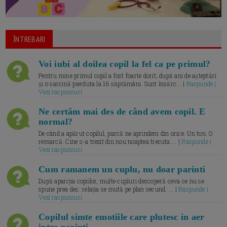
ÎNTREBARI
Voi iubi al doilea copil la fel ca pe primul?
Pentru mine primul copil a fost foarte dorit, după ani de așteptări
și o sarcină pierduta la 16 săptămâni. Sunt însărc... |
Raspunde |
Vezi raspunsuri
Ne certăm mai des de când avem copil. E
normal?
De când a apărut copilul, parcă ne aprindem din orice. Un ton. O
remarcă. Cine s-a trezit din nou noaptea trecuta.... |
Raspunde |
Vezi raspunsuri
Cum ramanem un cuplu, nu doar parinti
După apariția copiilor, multe cupluri descoperă ceva ce nu se
spune prea des: relația se mută pe plan secund. ... |
Raspunde |
Vezi raspunsuri
Copilul simte emotiile care plutesc in aer
intre parinti