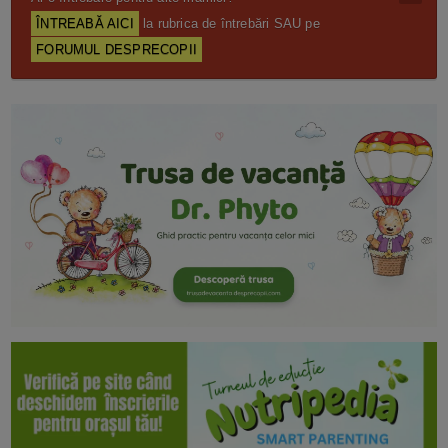
ÎNTREABĂ AICI
la rubrica de întrebări SAU pe
FORUMUL DESPRECOPII