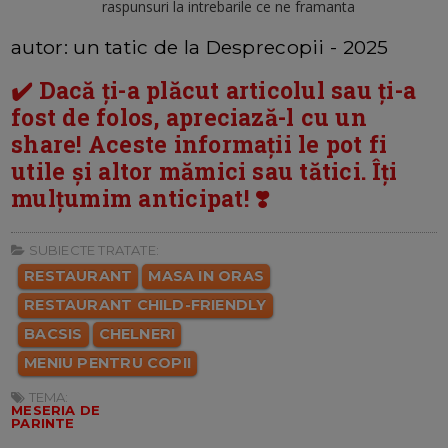
raspunsuri la intrebarile ce ne framanta
autor: un tatic de la Desprecopii - 2025
✔️ Dacă ți-a plăcut articolul sau ți-a
fost de folos, apreciază-l cu un
share! Aceste informații le pot fi
utile și altor mămici sau tătici. Îți
mulțumim anticipat! ❣️
SUBIECTE TRATATE:
RESTAURANT
MASA IN ORAS
RESTAURANT CHILD-FRIENDLY
BACSIS
CHELNERI
MENIU PENTRU COPII
TEMA:
MESERIA DE
PARINTE