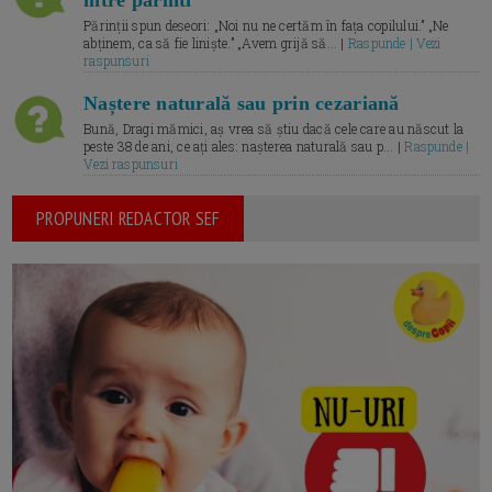
Părinții spun deseori: „Noi nu ne certăm în fața copilului.” „Ne
abținem, ca să fie liniște.” „Avem grijă să... |
Raspunde | Vezi
raspunsuri
Naștere naturală sau prin cezariană
Bună, Dragi mămici, aș vrea să știu dacă cele care au născut la
peste 38 de ani, ce ați ales: nașterea naturală sau p... |
Raspunde |
Vezi raspunsuri
PROPUNERI REDACTOR SEF