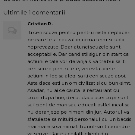
Ultimile 1 comentarii
Cristian R.
Iti ceri scuze pentru pentru niste neplaceri
pe care le-ai cauzat in urma unor situatii
neprevazute. Doar atunci scuzele sunt
acceptabile. Dar cand stii sigur din start ca
actiunile tale vor deranja si va trebui sa iti
ceri scuze pentru ele, vei evita acele
actiuni in loc sa alegi sa iti ceri scuze apoi.
Asta daca esti un om civilizat si cu bun-simt.
Asadar, nu ai ce cauta la restaurant cu
copiii dupa tine, decat daca acei copii sunt
suficient de mari sau educati astfel incat sa
nu deranjeze pe nimeni din jur. Autorul va
sfatuieste sa mituiti personalul cu un bacsis
mai mare si sa mimati bunul-simt cerandu-
va scuze. Dar cu ceilalti clienti din