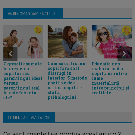
VA RECOMANDAM SA CITITI...
Cum să critici un
7 greșeli asumate
Educația non-
copil fără să il
în creșterea
materialistă a
distrugi in
copiilor sau
copilului intr-o
interior: 5 metode
parentingul ideal
lume
pozitive de a
versus
materialistă:
critica copilul -
parentingul real -
intre principii și
sfatul
tu cate faci din
realitate
psihologului
ele?
COMENTARII VIZITATORI
Ce sentimente ti-a produs acest articol?