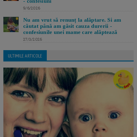
- confesiuni
9/6/2026
Nu am vrut să renunț la alăptare. Si am
căutat până am găsit cauza durerii -
confesiunile unei mame care alăptează
27/3/2026
ULTIMILE ARTICOLE