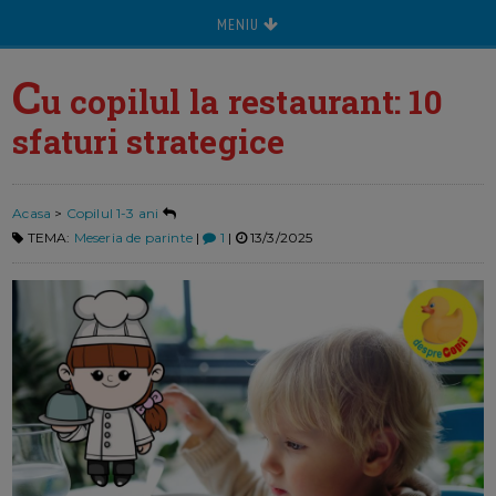
MENIU
C
u copilul la restaurant: 10
sfaturi strategice
Acasa
>
Copilul 1-3 ani
TEMA:
Meseria de parinte
|
1
|
13/3/2025