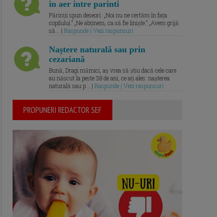
in aer intre parinti
Părinții spun deseori: „Noi nu ne certăm în fața
copilului.” „Ne abținem, ca să fie liniște.” „Avem grijă
să... |
Raspunde | Vezi raspunsuri
Naștere naturală sau prin
cezariană
Bună, Dragi mămici, aș vrea să știu dacă cele care
au născut la peste 38 de ani, ce ați ales: nașterea
naturală sau p... |
Raspunde | Vezi raspunsuri
PROPUNERI REDACTOR SEF