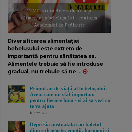
11 NU-uri in diversificarea și
alimentația bebelușului - conform
Academiei de Pediatrie
16/7/2026
AUTOR: EDITOR DC.
Diversificarea alimentației
bebelușului este extrem de
importantă pentru sănătatea sa.
Alimentele trebuie să fie introduse
gradual, nu trebuie să ne
...
Primul an de viață al bebelușului:
Avem cate un sfat important
pentru fiecare luna - si ai sa vezi ca
te va ajuta
10/7/2026
Depresia postnatala sau baletul
dintre dragoste, emotii, hormoni si