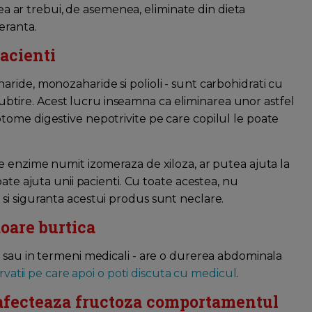
rea ar trebui, de asemenea, eliminate din dieta
eranta.
acienti
ride, monozaharide si polioli - sunt carbohidrati cu
l subtire. Acest lucru inseamna ca eliminarea unor astfel
tome digestive nepotrivite pe care copilul le poate
e enzime numit izomeraza de xiloza, ar putea ajuta la
ate ajuta unii pacienti. Cu toate acestea, nu
si siguranta acestui produs sunt neclare.
doare burtica
 sau in termeni medicali - are o durerea abdominala
ervatii pe care apoi o poti discuta cu medicul
.
fecteaza fructoza comportamentul