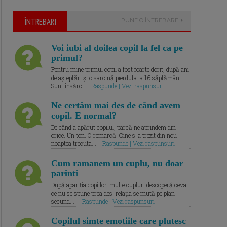
ÎNTREBARI
PUNE O ÎNTREBARE
Voi iubi al doilea copil la fel ca pe
primul?
Pentru mine primul copil a fost foarte dorit, după ani
de așteptări și o sarcină pierduta la 16 săptămâni.
Sunt însărc... |
Raspunde | Vezi raspunsuri
Ne certăm mai des de când avem
copil. E normal?
De când a apărut copilul, parcă ne aprindem din
orice. Un ton. O remarcă. Cine s-a trezit din nou
noaptea trecuta.... |
Raspunde | Vezi raspunsuri
Cum ramanem un cuplu, nu doar
parinti
După apariția copiilor, multe cupluri descoperă ceva
ce nu se spune prea des: relația se mută pe plan
secund. ... |
Raspunde | Vezi raspunsuri
Copilul simte emotiile care plutesc