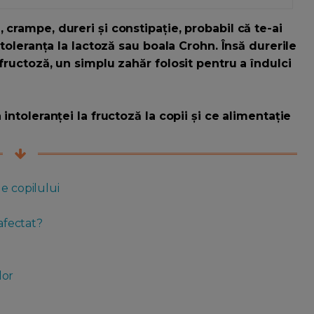
 crampe, dureri și constipație, probabil că te-ai
ntoleranța la lactoză sau boala Crohn. Însă durerile
fructoză, un simplu zahăr folosit pentru a îndulci
intoleranței la fructoză la copii și ce alimentație
le copilului
 afectat?
lor