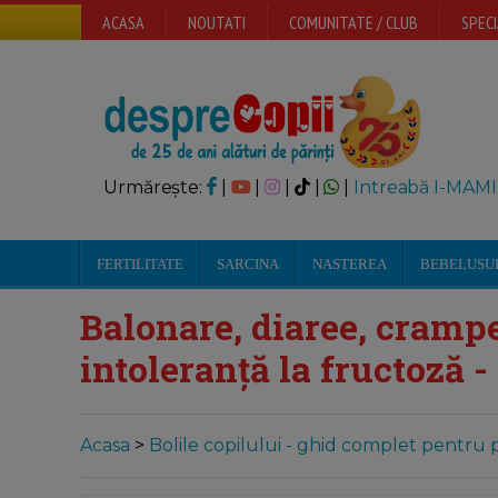
ACASA
NOUTATI
COMUNITATE / CLUB
SPECI
Urmărește:
|
|
|
|
|
Intreabă I-MAMI
FERTILITATE
SARCINA
NASTEREA
BEBELUSU
Balonare, diaree, crampe
intoleranță la fructoză 
Acasa
>
Bolile copilului - ghid complet pentru p