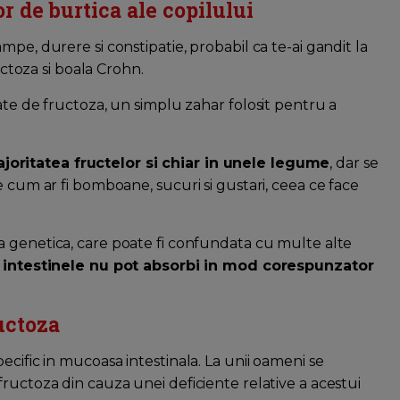
r de burtica ale copilului
pe, durere si constipatie, probabil ca te-ai gandit la
actoza si boala Crohn.
ate de fructoza, un simplu zahar folosit pentru a
.
oritatea fructelor si chiar in unele legume
, dar se
e cum ar fi bomboane, sucuri si gustari, ceea ce face
 genetica, care poate fi confundata cu multe alte
 intestinele nu pot absorbi in mod corespunzator
uctoza
ecific in mucoasa intestinala. La unii oameni se
ructoza din cauza unei deficiente relative a acestui