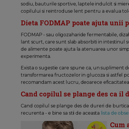
sodiu, bauturile sportive, laptele indulcit si mie
copilului si reintroduse lent pentru a evalua tol
Dieta FODMAP poate ajuta unii p
FODMAP - sau oligozaharide fermentabile, dizaha
lant scurt, care sunt slab absorbiti in intestinu
de alimente poate ajuta la atenuarea unor simp
experimenta.
Exista o sugestie care spune ca, un supliment d
transformarea fructozelor in glucoza si astfel po
recomandam acest lucru, deoarece eficacitatea 
Cand copilul se plange des ca il 
Cand copilul se plange des de dureri de burtica
recurenta - e bine sa stii de aceasta
lista de obs
Cum a