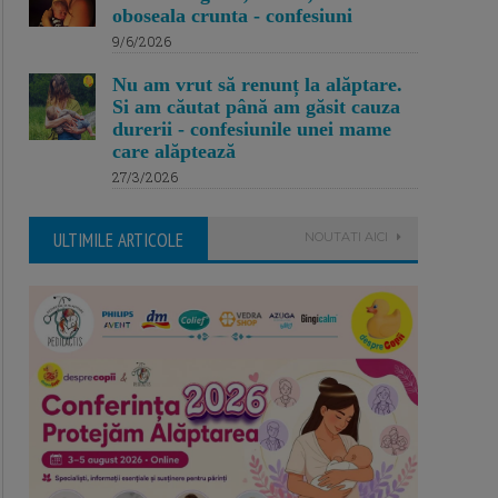
oboseala crunta - confesiuni
9/6/2026
Nu am vrut să renunț la alăptare.
Si am căutat până am găsit cauza
durerii - confesiunile unei mame
care alăptează
27/3/2026
ULTIMILE ARTICOLE
NOUTATI AICI