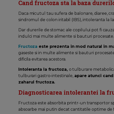
Cand fructoza sta la baza durerilo
Daca micutul tau sufera de balonare, diaree, cram
sindromul de colon iritabil (IBS), intoleranta la l
Dar durerile de stomac ale copilului pot fi cauz
indulci mai multe alimente si bauturi procesate
Fructoza
este prezenta in mod natural in maj
gaseste si in multe alimente si bauturi procesat
dificila evitarea acestora.
Intoleranta la fructoza,
o tulburare metabolica
tulburari gastro-intestinale,
apare atunci cand
zaharul fructoza.
Diagnosticarea intolerantei la fr
Fructoza este absorbita printr-un transportor sp
absoarbe mai putin decat cantitatile optime de f