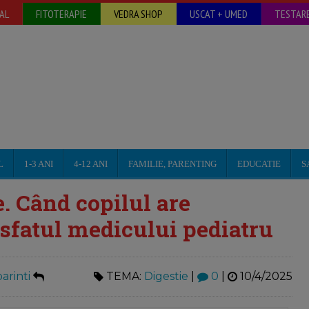
AL
FITOTERAPIE
VEDRA SHOP
USCAT + UMED
TESTARE
L
1-3 ANI
4-12 ANI
FAMILIE, PARENTING
EDUCATIE
S
. Când copilul are
- sfatul medicului pediatru
arinti
TEMA:
Digestie
|
0
|
10/4/2025