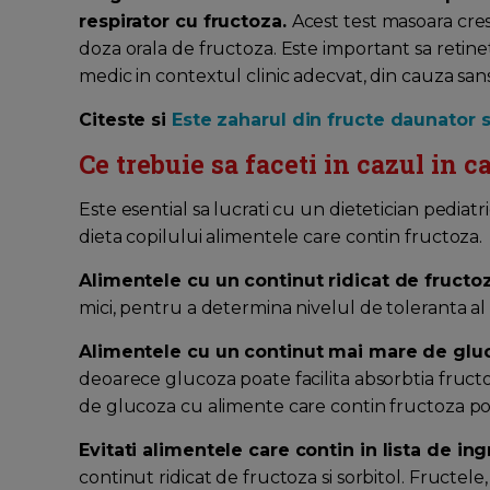
respirator cu fructoza.
Acest test masoara cre
doza orala de fructoza. Este important sa retine
medic in contextul clinic adecvat, din cauza sans
Citeste si
Este zaharul din fructe daunator 
Ce trebuie sa faceti in cazul in c
Este esential sa lucrati cu un dietetician pediat
dieta copilului alimentele care contin fructoza.
Alimentele cu un continut ridicat de fructo
mici, pentru a determina nivelul de toleranta al 
Alimentele cu un continut mai mare de glu
deoarece glucoza poate facilita absorbtia fruct
de glucoza cu alimente care contin fructoza po
Evitati alimentele care contin in lista de i
continut ridicat de fructoza si sorbitol. Fructel