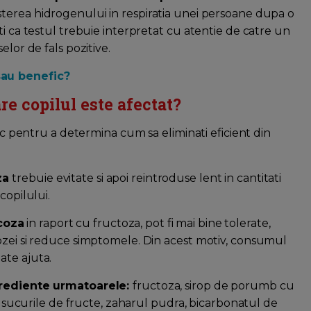
sterea hidrogenului in respiratia unei persoane dupa o
ti ca testul trebuie interpretat cu atentie de catre un
elor de fals pozitive.
sau benefic?
are copilul este afectat?
ric pentru a determina cum sa eliminati eficient din
za
trebuie evitate si apoi reintroduse lent in cantitati
copilului.
coza
in raport cu fructoza, pot fi mai bine tolerate,
ozei si reduce simptomele. Din acest motiv, consumul
ate ajuta.
ngrediente urmatoarele:
fructoza, sirop de porumb cu
e, sucurile de fructe, zaharul pudra, bicarbonatul de