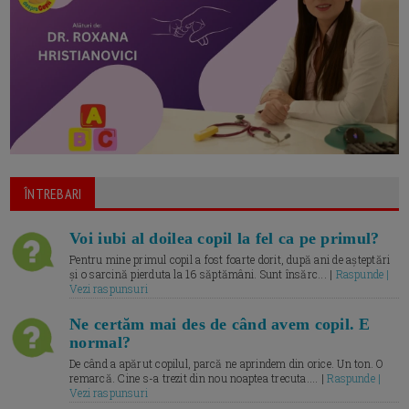
ÎNTREBARI
Voi iubi al doilea copil la fel ca pe primul?
Pentru mine primul copil a fost foarte dorit, după ani de așteptări
și o sarcină pierduta la 16 săptămâni. Sunt însărc... |
Raspunde |
Vezi raspunsuri
Ne certăm mai des de când avem copil. E
normal?
De când a apărut copilul, parcă ne aprindem din orice. Un ton. O
remarcă. Cine s-a trezit din nou noaptea trecuta.... |
Raspunde |
Vezi raspunsuri