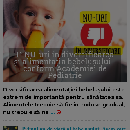
11 NU-uri in diversificarea
și alimentația bebelușului -
conform Academiei de
Pediatrie
16/7/2026
AUTOR: EDITOR DC.
Diversificarea alimentației bebelușului este
extrem de importantă pentru sănătatea sa.
Alimentele trebuie să fie introduse gradual,
nu trebuie să ne
...
Primul an de viață al bebelușului: Avem cate