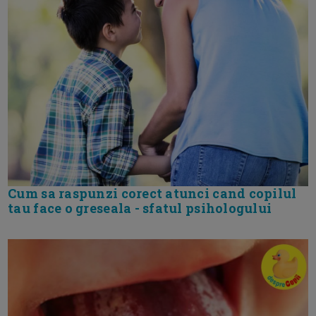
Cum sa raspunzi corect atunci cand copilul
tau face o greseala - sfatul psihologului