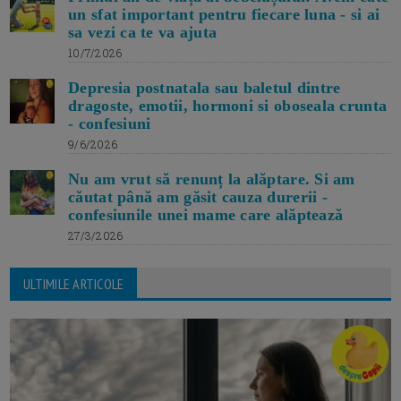
un sfat important pentru fiecare luna - si ai
sa vezi ca te va ajuta
10/7/2026
Depresia postnatala sau baletul dintre
dragoste, emotii, hormoni si oboseala crunta
- confesiuni
9/6/2026
Nu am vrut să renunț la alăptare. Si am
căutat până am găsit cauza durerii -
confesiunile unei mame care alăptează
27/3/2026
ULTIMILE ARTICOLE