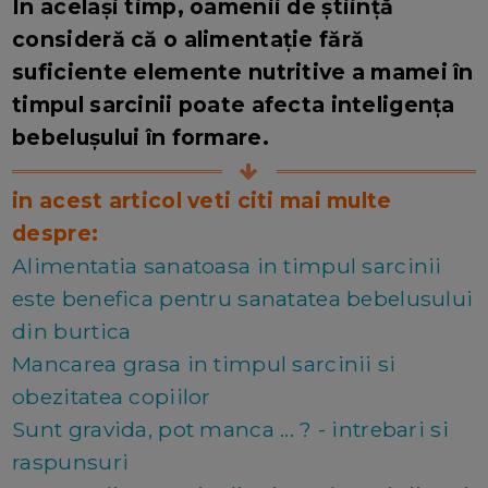
În același timp, oamenii de știință
consideră că o alimentație fără
suficiente elemente nutritive a mamei în
timpul sarcinii poate afecta inteligența
bebelușului în formare.
in acest articol veti citi mai multe
despre:
Alimentatia sanatoasa in timpul sarcinii
este benefica pentru sanatatea bebelusului
din burtica
Mancarea grasa in timpul sarcinii si
obezitatea copiilor
Sunt gravida, pot manca ... ? - intrebari si
raspunsuri