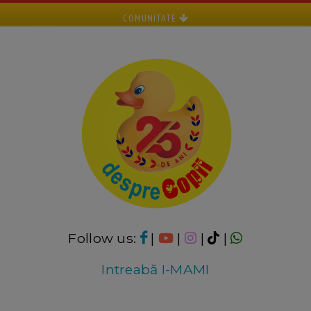
COMUNITATE
Follow us:
|
|
|
|
Intreabă I-MAMI