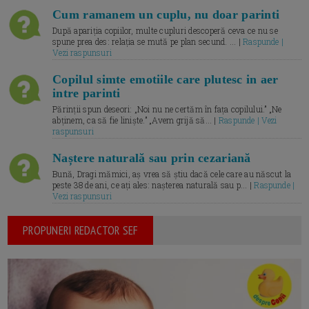
Cum ramanem un cuplu, nu doar parinti
După apariția copiilor, multe cupluri descoperă ceva ce nu se
spune prea des: relația se mută pe plan secund. ... |
Raspunde |
Vezi raspunsuri
Copilul simte emotiile care plutesc in aer
intre parinti
Părinții spun deseori: „Noi nu ne certăm în fața copilului.” „Ne
abținem, ca să fie liniște.” „Avem grijă să... |
Raspunde | Vezi
raspunsuri
Naștere naturală sau prin cezariană
Bună, Dragi mămici, aș vrea să știu dacă cele care au născut la
peste 38 de ani, ce ați ales: nașterea naturală sau p... |
Raspunde |
Vezi raspunsuri
PROPUNERI REDACTOR SEF