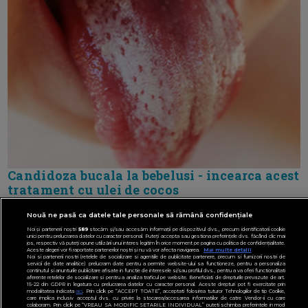
Candidoza bucala la bebelusi - incearca acest
tratament cu ulei de cocos
Nouă ne pasă ca datele tale personale să rămână confidențiale
Noi și partenerii noștri
589
stocăm și/sau accesăm informații pe dispozitivul dvs., precum identificatorii cookie
📻 RADIO: LIFESTYLE DESPRECOPII
unici pentru prelucrarea datelor cu caracter personal. Puteți accepta sau gestiona preferințele dvs. făcând clic mai
jos, respectiv vă puteți opune utilizării unui interes legitim în orice moment pe pagina cu politica de confidențialitate.
Aceste alegeri vor fi raportate partenerilor noștri și nu vă vor afecta navigarea.
Mai multe detalii
Noi si partenerii nostri (retelele de socializare si agentiile de publicitate partenere, precum si furnizorii nostri de
servicii de date analitice) prelucram date pentru a permite website-ului sa functioneze, pentru a personaliza
continutul si anunturile publicitare afisate in functie de interesele si/sau profilul dvs., pentru a va oferi functionalitati
aferente retelelor de socializare si pentru a analiza traficul pe website. Beneficiati de drepturile prevazute de art.
15-22 din GDPR in legatura cu prelucrarea datelor cu caracter personal. Aceste drepturi pot fi exercitate prin
modalitatea indicata
aici
. Prin click pe “ACCEPT TOATE”, acceptati folosirea tuturor Tehnologiilor de tip Cookie,
care implica inclusiv acceptul dvs. cu privire la stocarea/accesarea informatiilor de catre Vendor-ii cu care
colaboram. Prin click pe “VREAU SA MODIFIC SETARILE INDIVIDUAL” puteti schimba preferintele in mod