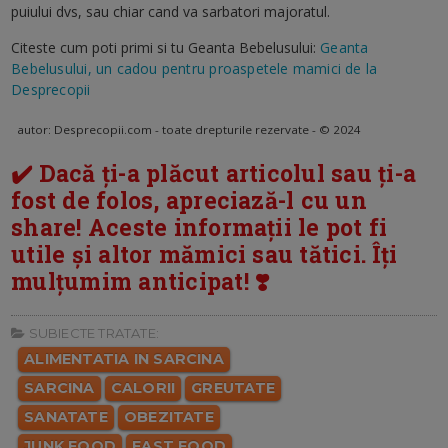
puiului dvs, sau chiar cand va sarbatori majoratul.
Citeste cum poti primi si tu Geanta Bebelusului:
Geanta
Bebelusului, un cadou pentru proaspetele mamici de la
Desprecopii
autor: Desprecopii.com - toate drepturile rezervate - © 2024
✔️ Dacă ți-a plăcut articolul sau ți-a
fost de folos, apreciază-l cu un
share! Aceste informații le pot fi
utile și altor mămici sau tătici. Îți
mulțumim anticipat! ❣️
SUBIECTE TRATATE:
ALIMENTATIA IN SARCINA
SARCINA
CALORII
GREUTATE
SANATATE
OBEZITATE
JUNK FOOD
FAST FOOD