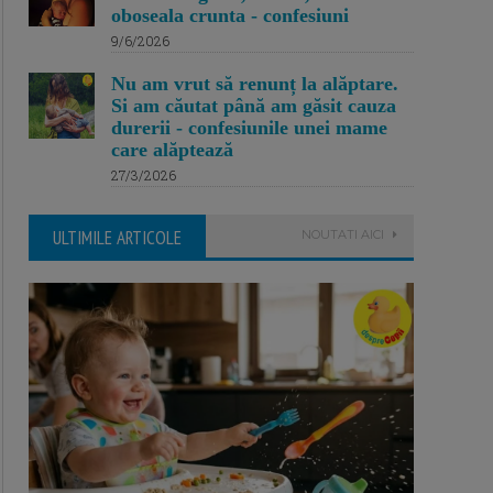
oboseala crunta - confesiuni
9/6/2026
Nu am vrut să renunț la alăptare.
Si am căutat până am găsit cauza
durerii - confesiunile unei mame
care alăptează
27/3/2026
ULTIMILE ARTICOLE
NOUTATI AICI