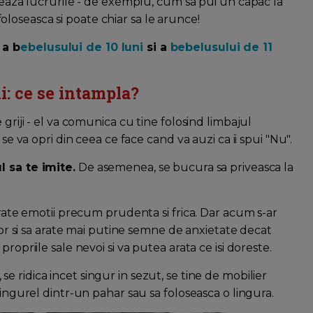
oneaza lucrurile - de exemplu, cum sa pui un capac la
e foloseasca si poate chiar sa le arunce!
e a
b
ebelusului de 10 luni
si a
bebelusului de 11
i: ce se intampla?
griji - el va comunica cu tine folosind limbajul
se va opri din ceea ce face cand va auzi ca ii spui "Nu".
l sa te imite.
De asemenea, se bucura sa priveasca la
arate emotii precum prudenta si frica. Dar acum s-ar
ilor si sa arate mai putine semne de anxietate decat
ropriile sale nevoi si va putea arata ce isi doreste.
, se ridica incet singur in sezut, se tine de mobilier
singurel dintr-un pahar sau sa foloseasca o lingura.