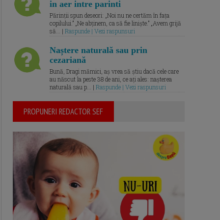
in aer intre parinti
Părinții spun deseori: „Noi nu ne certăm în fața
copilului.” „Ne abținem, ca să fie liniște.” „Avem grijă
să... |
Raspunde | Vezi raspunsuri
Naștere naturală sau prin
cezariană
Bună, Dragi mămici, aș vrea să știu dacă cele care
au născut la peste 38 de ani, ce ați ales: nașterea
naturală sau p... |
Raspunde | Vezi raspunsuri
PROPUNERI REDACTOR SEF