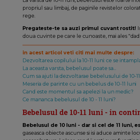
La varsta de 10-11 luni, bebelusul este foarte inte
propriul sau limbaj, de paginile revistelor color
rege.
Pregateste-te sa auzi primul cuvant rostit!
I
doua cuvinte pe care le cunoaste, mai ales "dad
in acest articol veti citi mai multe despre:
Dezvoltarea copilului la 10-11 luni: ce se intampl
La aceasta varsta, bebelusul poate sa...
Cum sa ajuti la dezvoltarae bebelusului de 10-11
Meseria de parinte cu un bebelus de 10-11 luni
Cand este momentul sa apelezi la un medic?
Ce mananca bebelusul de 10 - 11 luni?
Bebelusul de 10-11 luni - in conti
Bebelusul de 10 luni - dar si cel de 11 luni, e
gaseasca obiecte ascunse si isi aduce aminte loc