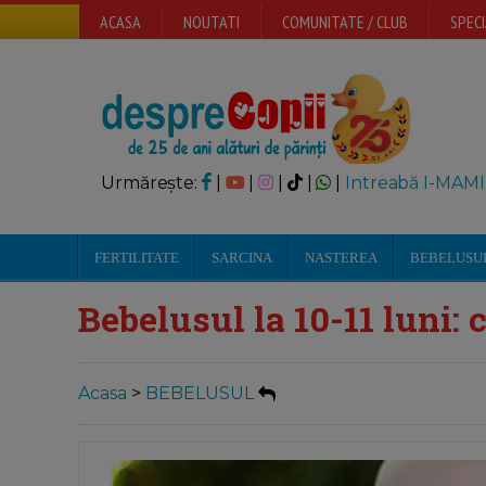
ACASA
NOUTATI
COMUNITATE / CLUB
SPECI
Urmărește:
|
|
|
|
|
Intreabă I-MAMI
FERTILITATE
SARCINA
NASTEREA
BEBELUSU
Bebelusul la 10-11 luni: c
Acasa
>
BEBELUSUL