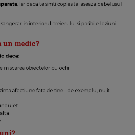
uparata
. Iar daca te simti coplesita, aseaza bebelusul
angerari in interiorul creierului si posibile leziuni
a un medic?
ic daca:
e miscarea obiectelor cu ochii
ezinta afectiune fata de tine - de exemplu, nu iti
fundulet
alta
e
luni?