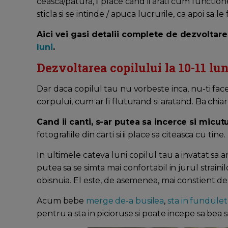
ceasca/patura, ii place cand ii arati cum functi
sticla si se intinde / apuca lucrurile, ca apoi sa l
Aici vei gasi detalii complete de dezvoltar
luni
.
Dezvoltarea copilului la 10-11 lun
Dar daca copilul tau nu vorbeste inca, nu-ti face 
corpului, cum ar fi fluturand si aratand. Ba chiar 
Cand ii canti, s-ar putea sa incerce si micutu
fotografiile din carti si ii place sa citeasca cu tine.
In ultimele cateva luni copilul tau a invatat sa 
putea sa se simta mai confortabil in jurul strain
obisnuia. El este, de asemenea, mai constient de p
Acum bebe
merge de-a busilea
,
sta in fundulet
pentru a sta in picioruse si poate incepe sa bea 