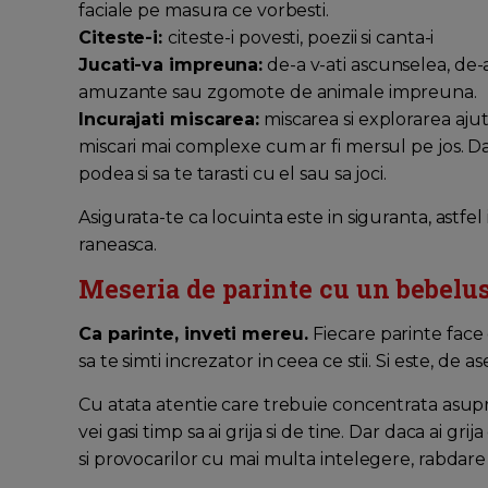
faciale pe masura ce vorbesti.
Citeste-i:
citeste-i povesti, poezii si canta-i
Jucati-va impreuna:
de-a v-ati ascunselea, de-a
amuzante sau zgomote de animale impreuna.
Incurajati miscarea:
miscarea si explorarea aju
miscari mai complexe cum ar fi mersul pe jos. Dac
podea si sa te tarasti cu el sau sa joci.
Asigurata-te ca locuinta este in siguranta, astfel
raneasca.
Meseria de parinte cu un bebelus
Ca parinte, inveti mereu.
Fiecare parinte face 
sa te simti increzator in ceea ce stii. Si este, de
Cu atata atentie care trebuie concentrata asupra i
vei gasi timp sa ai grija si de tine. Dar daca ai gr
si provocarilor cu mai multa intelegere, rabdare 