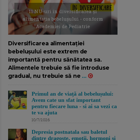
11 NU-uri in diversificarea și
alimentația bebelușului - conform
Academiei de Pediatrie
16/7/2026
AUTOR: EDITOR DC.
Diversificarea alimentației
bebelușului este extrem de
importantă pentru sănătatea sa.
Alimentele trebuie să fie introduse
gradual, nu trebuie să ne
...
Primul an de viață al bebelușului:
Avem cate un sfat important
pentru fiecare luna - si ai sa vezi ca
te va ajuta
10/7/2026
Depresia postnatala sau baletul
dintre dragoste, emotii, hormoni si