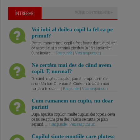
ÎNTREBARI
PUNE O ÎNTREBARE
Voi iubi al doilea copil la fel ca pe
primul?
Pentru mine primul copil a fost foarte dorit, după ani
de așteptări și o sarcină pierduta la 16 săptămâni.
Sunt însărc... |
Raspunde | Vezi raspunsuri
Ne certăm mai des de când avem
copil. E normal?
De când a apărut copilul, parcă ne aprindem din
orice. Un ton. O remarcă. Cine s-a trezit din nou
noaptea trecuta.... |
Raspunde | Vezi raspunsuri
Cum ramanem un cuplu, nu doar
parinti
După apariția copiilor, multe cupluri descoperă ceva
ce nu se spune prea des: relația se mută pe plan
secund. ... |
Raspunde | Vezi raspunsuri
Copilul simte emotiile care plutesc