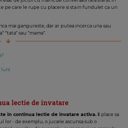
resat de jocuri cu mami, de conversatii fara sfarsit in
ate pe care le rupe cu placere si sta in fundulet ca un
nca mai gangureste, dar ar putea incerca una sau
a" "tata" sau "mama".
a?
 luni
nua lectie de invatare
ste in continua lectie de invatare activa. I
i place sa
ul lor - de exemplu, o jucarie ascunsa sub o