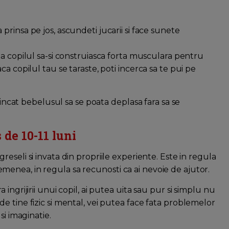
 prinsa pe jos, ascundeti jucarii si face sunete
ta copilul sa-si construiasca forta musculara pentru
a copilul tau se taraste, poti incerca sa te pui pe
 incat bebelusul sa se poata deplasa fara sa se
 de 10-11 luni
greseli si invata din propriile experiente. Este in regula
 asemenea, in regula sa recunosti ca ai nevoie de ajutor.
ngrijirii unui copil, ai putea uita sau pur si simplu nu
ija de tine fizic si mental, vei putea face fata problemelor
si imaginatie.