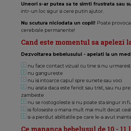
Uneori s-ar putea sa te simti frustrata sau s
intr-un loc sigur si cere putin ajutor.
Nu scutura niciodata un copil!
Poate provoca s
cerebrale permanente!
Cand este momentul sa apelezi l
Dezvoltarea bebelusului - apelati la un med
nu face contact vizual cu tine si nu urmarest
nu gangureste
nu isi intoarce capul spre sunete sau voci
nu arata daca este fericit sau trist, sau nu pr
zambeste
nu se rostogoleste si nu poate sta singur in 
isi foloseste o mana mult mai mult decat ceal
si-a pierdut abilitatile pe care le-a avut inaint
Ce mananca bebelusul de 10 - 11 