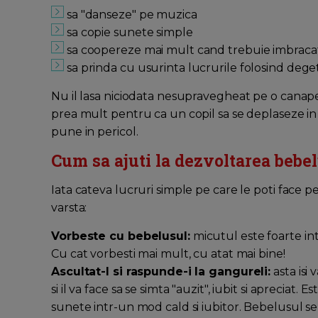
sa "danseze" pe muzica
sa copie sunete simple
sa coopereze mai mult cand trebuie imbraca
sa prinda cu usurinta lucrurile folosind dege
Nu il lasa niciodata nesupravegheat pe o canap
prea mult pentru ca un copil sa se deplaseze in
pune in pericol.
Cum sa ajuti la dezvoltarea bebel
Iata cateva lucruri simple pe care le poti face 
varsta:
Vorbeste cu bebelusul:
micutul este foarte int
Cu cat vorbesti mai mult, cu atat mai bine!
Ascultat-l si raspunde-i la gangureli:
asta isi 
si il va face sa se simta "auzit", iubit si apreciat
sunete intr-un mod cald si iubitor. Bebelusul se 