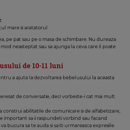
t
tul mare si aratatorul
ea, pe pat sau pe o masa de schimbare. Nu dureaza
 mod neasteptat sau sa ajunga la ceva care il poate
usului de 10-11 luni
pentru a ajuta la dezvoltarea bebelusului la aceasta
eresat de conversatie, deci vorbeste-i cat mai mult.
va construi abilitatile de comunicare si de alfabetizare,
. Este important sa ii raspundeti vorbind sau facand
va bucura sa te auda si sa iti urmareasca expresiile