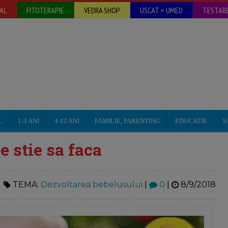
AL
FITOTERAPIE
VEDRA SHOP
USCAT + UMED
TESTARE
L
1-3 ANI
4-12 ANI
FAMILIE, PARENTING
EDUCATIE
S
e stie sa faca
TEMA:
Dezvoltarea bebelusului
|
0
|
8/9/2018