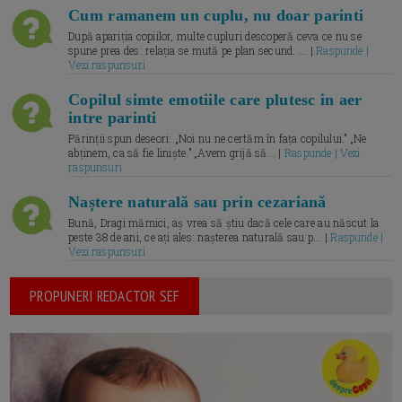
Cum ramanem un cuplu, nu doar parinti
După apariția copiilor, multe cupluri descoperă ceva ce nu se
spune prea des: relația se mută pe plan secund. ... |
Raspunde |
Vezi raspunsuri
Copilul simte emotiile care plutesc in aer
intre parinti
Părinții spun deseori: „Noi nu ne certăm în fața copilului.” „Ne
abținem, ca să fie liniște.” „Avem grijă să... |
Raspunde | Vezi
raspunsuri
Naștere naturală sau prin cezariană
Bună, Dragi mămici, aș vrea să știu dacă cele care au născut la
peste 38 de ani, ce ați ales: nașterea naturală sau p... |
Raspunde |
Vezi raspunsuri
PROPUNERI REDACTOR SEF