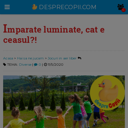
DESPRECOPII.COM
C
COM
I
mparate luminate, cat e
ceasul?!
Acasa
>
Hai sa ne jucam
>
Jocuri in aer liber
TEMA:
Diverse
|
0
|
11/5/2020