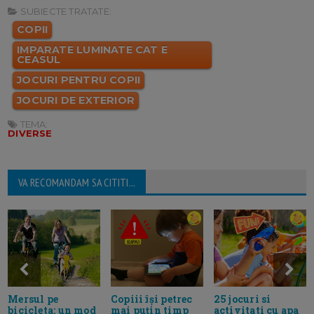
SUBIECTE TRATATE:
COPII
IMPARATE LUMINATE CAT E
CEASUL
JOCURI PENTRU COPII
JOCURI DE EXTERIOR
TEMA:
DIVERSE
VA RECOMANDAM SA CITITI...
Copiii își petrec
25 jocuri si
Mersul pe
mai puțin timp
activitati cu apa
bicicleta: un mod