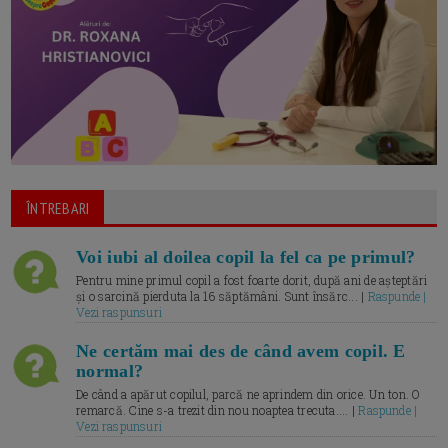
ÎNTREBARI
Voi iubi al doilea copil la fel ca pe primul?
Pentru mine primul copil a fost foarte dorit, după ani de așteptări
și o sarcină pierduta la 16 săptămâni. Sunt însărc... |
Raspunde |
Vezi raspunsuri
Ne certăm mai des de când avem copil. E
normal?
De când a apărut copilul, parcă ne aprindem din orice. Un ton. O
remarcă. Cine s-a trezit din nou noaptea trecuta.... |
Raspunde |
Vezi raspunsuri