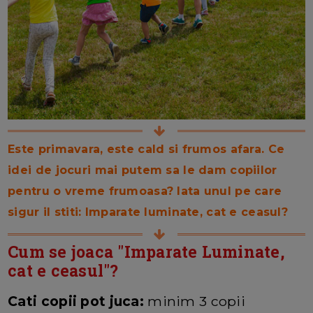
Este primavara, este cald si frumos afara. Ce
idei de jocuri mai putem sa le dam copiilor
pentru o vreme frumoasa? Iata unul pe care
sigur il stiti: Imparate luminate, cat e ceasul?
Cum se joaca "Imparate Luminate,
cat e ceasul"?
Cati copii pot juca:
minim 3 copii