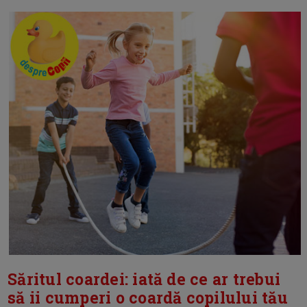
Săritul coardei: iată de ce ar trebui
să ii cumperi o coardă copilului tău