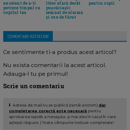
liber afară decât
pentru copii
excelent de a-ti
pușcăriașii:
petrece timpul cu
semnal de alarmă
copilul tau
și ce e de făcut
COMENTARII VIZITATORI
Ce sentimente ti-a produs acest articol?
Nu exista comentarii la acest articol.
Adauga-l tu pe primul!
Scrie un comentariu
Adresa de mail nu se publică (ramâi anonim)
dar
completarea corectă este necesară
pentru
aprobarea rapidă a mesajului, și mai ales în cazul în care
aștepți răspuns. | Toate câmpurile trebuie completate!