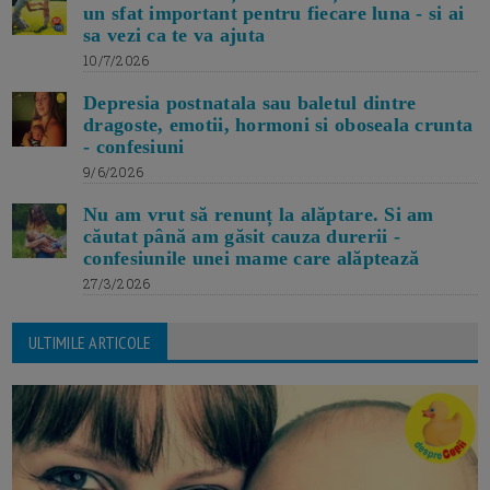
un sfat important pentru fiecare luna - si ai
sa vezi ca te va ajuta
10/7/2026
Depresia postnatala sau baletul dintre
dragoste, emotii, hormoni si oboseala crunta
- confesiuni
9/6/2026
Nu am vrut să renunț la alăptare. Si am
căutat până am găsit cauza durerii -
confesiunile unei mame care alăptează
27/3/2026
ULTIMILE ARTICOLE